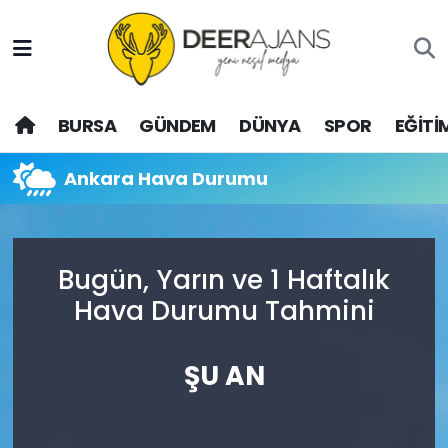
Hava Durumu
BURSA
GÜNDEM
DÜNYA
SPOR
EĞİTİ
Trafik Durumu
Puan Durumu ve Fikstür
Ankara Hava Durumu
Tüm Manşetler
Bugün, Yarın ve 1 Haftalık
Son Dakika Haberleri
Hava Durumu Tahmini
Haber Arşivi
ŞU AN