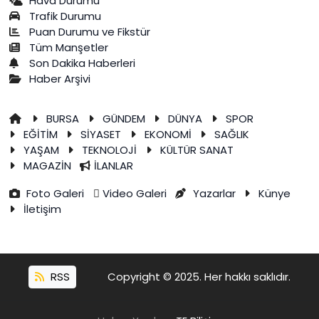
Hava Durumu
Trafik Durumu
Puan Durumu ve Fikstür
Tüm Manşetler
Son Dakika Haberleri
Haber Arşivi
BURSA
GÜNDEM
DÜNYA
SPOR
EĞİTİM
SİYASET
EKONOMİ
SAĞLIK
YAŞAM
TEKNOLOJİ
KÜLTÜR SANAT
MAGAZİN
İLANLAR
Foto Galeri
Video Galeri
Yazarlar
Künye
İletişim
RSS
Copyright © 2025. Her hakkı saklıdır.