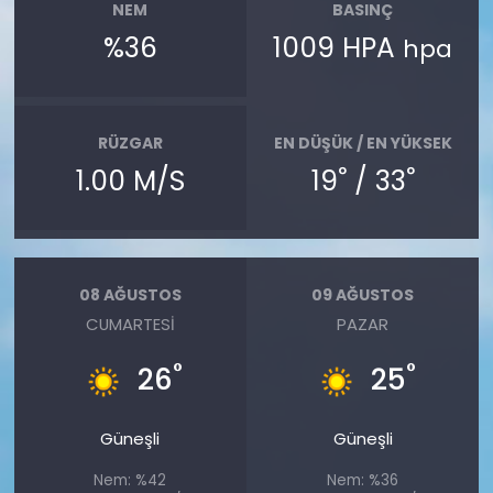
NEM
BASINÇ
%36
1009 HPA
hpa
RÜZGAR
EN DÜŞÜK / EN YÜKSEK
°
°
1.00 M/S
19
/ 33
08 AĞUSTOS
09 AĞUSTOS
CUMARTESI
PAZAR
°
°
26
25
Güneşli
Güneşli
Nem: %42
Nem: %36