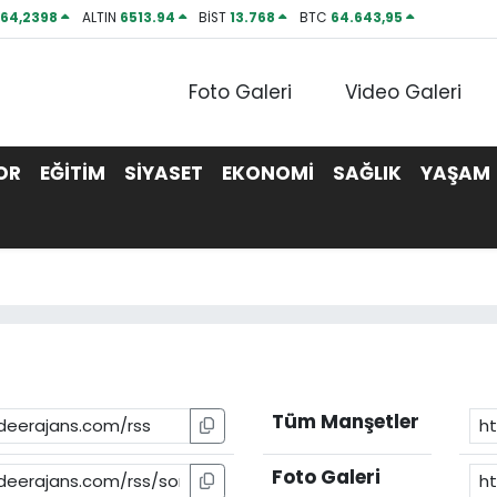
P
64,2398
ALTIN
6513.94
BİST
13.768
BTC
64.643,95
Foto Galeri
Video Galeri
OR
EĞİTİM
SİYASET
EKONOMİ
SAĞLIK
YAŞAM
Tüm Manşetler
Foto Galeri