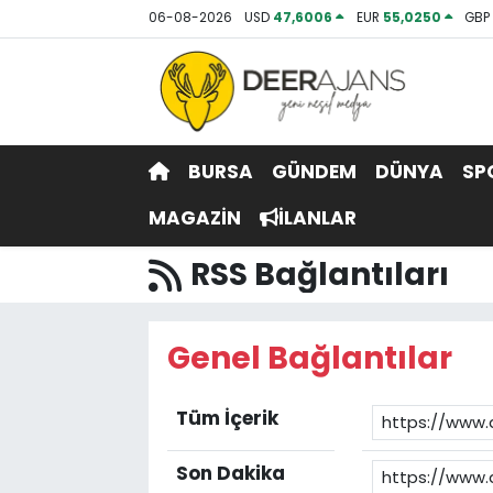
06-08-2026
USD
47,6006
EUR
55,0250
GB
Hava Durumu
Trafik Durumu
BURSA
GÜNDEM
DÜNYA
SP
Puan Durumu ve Fikstür
MAGAZİN
İLANLAR
Tüm Manşetler
RSS Bağlantıları
Son Dakika Haberleri
Genel Bağlantılar
Haber Arşivi
Tüm İçerik
Son Dakika