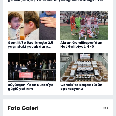
ilçeye giriş çıkışların kontrol altına alındığını duyurdu.
Gemlik’te özel kreşte 2,5
Akran Gemlikspor’dan
yaşındaki çocuk darp
Net Galibiyet: 4-0
edildi!
Büyükşehir'den Bursa'ya
Gemlik'te kaçak tütün
güçlü yatırım
operasyonu
Foto Galeri