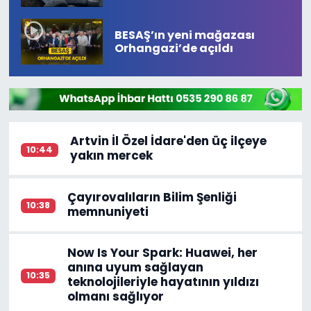
Yaralı
BESAŞ’ın yeni mağazası
Orhangazi’de açıldı
Artvin İl Özel İdare'den üç ilçeye
10:44
yakın mercek
Çayırovalıların Bilim Şenliği
10:38
memnuniyeti
Now Is Your Spark: Huawei, her
anına uyum sağlayan
10:35
teknolojileriyle hayatının yıldızı
olmanı sağlıyor