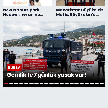
Now Is Your Spark:
Macaristan Büyükelçisi
Huawei, her anına
Matis, Büyükakın'a
uyum sağlayan
konuk oldu
teknolojileriyle
hayatının yıldızı
olmanı sağlıyor
BURSA
Gemlik'te 7 günlük yasak var!
1
2
3
4
5
6
7
8
9
10
11
12
13
14
15
16
17
18
19
20