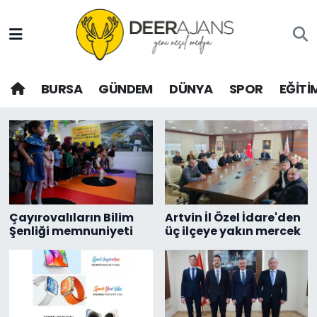
Hava Durumu
BURSA
GÜNDEM
DÜNYA
SPOR
EĞİTİ
Trafik Durumu
yeni nesil medya
Puan Durumu ve Fikstür
Tüm Manşetler
Son Dakika Haberleri
Çayırovalıların Bilim
Artvin İl Özel İdare'den
Şenliği memnuniyeti
üç ilçeye yakın mercek
Haber Arşivi