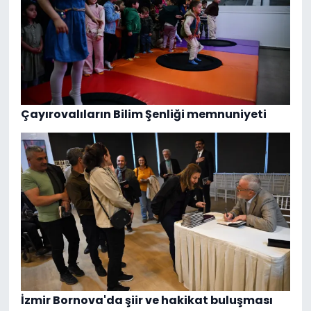
Çayırovalıların Bilim Şenliği memnuniyeti
İzmir Bornova'da şiir ve hakikat buluşması