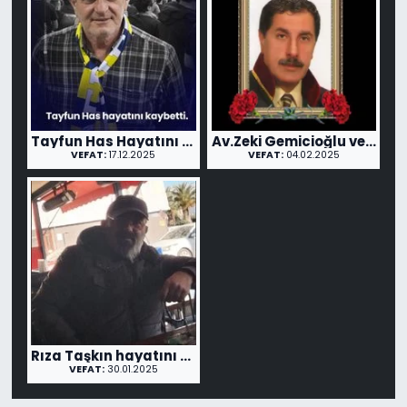
Tayfun Has Hayatını Kaybetti
Av.Zeki Gemicioğlu vefa etmiştir.
VEFAT:
17.12.2025
VEFAT:
04.02.2025
Rıza Taşkın hayatını kaybetti
VEFAT:
30.01.2025