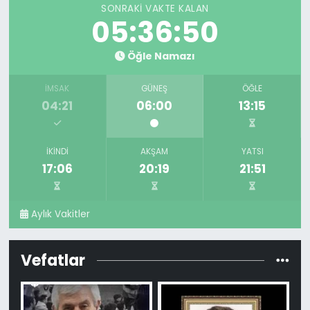
SONRAKI VAKTE KALAN
05:36:48
Öğle Namazı
İMSAK
GÜNEŞ
ÖĞLE
04:21
06:00
13:15
İKINDI
AKŞAM
YATSI
17:06
20:19
21:51
Aylık Vakitler
Vefatlar