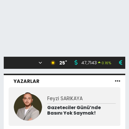
°
25
47,7143
5
0.16
%
YAZARLAR
Feyzi SARIKAYA
Gazeteciler Günü’nde
Basını Yok Saymak!