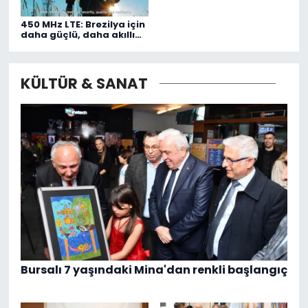
450 MHz LTE: Brezilya için
daha güçlü, daha akıllı
şebeke
KÜLTÜR & SANAT
Bursalı 7 yaşındaki Mina'dan renkli başlangıç