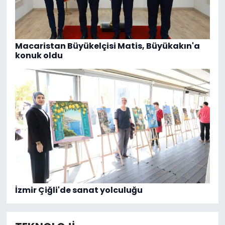
Macaristan Büyükelçisi Matis, Büyükakın'a
konuk oldu
İzmir Çiğli'de sanat yolculuğu