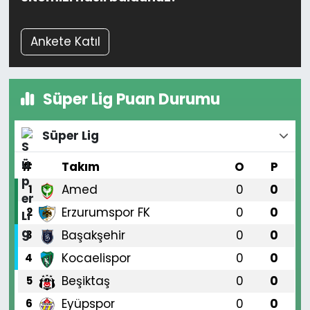
Ankete Katıl
Süper Lig Puan Durumu
Süper Lig
#
Takım
O
P
Amed
0
0
1
Erzurumspor FK
0
0
2
Başakşehir
0
0
3
Kocaelispor
0
0
4
Beşiktaş
0
0
5
Eyüpspor
0
0
6