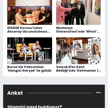
KİGDER Korosu'ndan
Mudanya
Aksaray'da unutulmaz
Üniversitesi'nde 'What's
konser
In My Head' sergisi
Bursa'da Yıldırımlılar
Selçuk Efes Kent
'Hangisi Gerçek' ile güldü
Belleği'nde 'Katmanlar /
Hatıralar' sergisi açıldı
Anket
Sitemizi nasıl buldunuz?