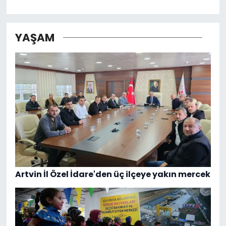
YAŞAM
Artvin İl Özel İdare'den üç ilçeye yakın mercek