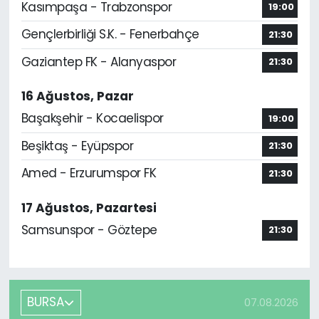
Kasımpaşa - Trabzonspor
19:00
Gençlerbirliği S.K. - Fenerbahçe
21:30
Gaziantep FK - Alanyaspor
21:30
16 Ağustos, Pazar
Başakşehir - Kocaelispor
19:00
Beşiktaş - Eyüpspor
21:30
Amed - Erzurumspor FK
21:30
17 Ağustos, Pazartesi
Samsunspor - Göztepe
21:30
BURSA
07.08.2026