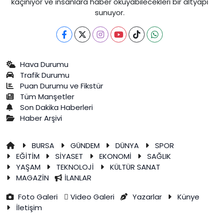
kaçınıyor ve insanlara haber okuyabilecekleri bir altyapı
sunuyor.
Hava Durumu
Trafik Durumu
Puan Durumu ve Fikstür
Tüm Manşetler
Son Dakika Haberleri
Haber Arşivi
BURSA
GÜNDEM
DÜNYA
SPOR
EĞİTİM
SİYASET
EKONOMİ
SAĞLIK
YAŞAM
TEKNOLOJİ
KÜLTÜR SANAT
MAGAZİN
İLANLAR
Foto Galeri
Video Galeri
Yazarlar
Künye
İletişim