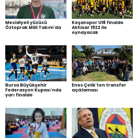
Mecidiyeli yüzücü
Keşanspor U18 finalde
Öztoprak Milli Takım'da
Akhisar 1922 ile
oynayacak
Bursa Büyükşehir
Enes Çelik'ten transfer
Federasyon Kupası'nda
açıklaması
yarı finalde