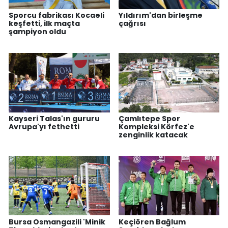
Sporcu fabrikası Kocaeli
Yıldırım'dan birleşme
keşfetti, ilk maçta
çağrısı
şampiyon oldu
Kayseri Talas'ın gururu
Çamlıtepe Spor
Avrupa'yı fethetti
Kompleksi Körfez'e
zenginlik katacak
Bursa Osmangazili 'Minik
Keçiören Bağlum