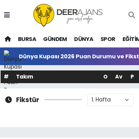
Hava Durumu
BURSA
GÜNDEM
DÜNYA
SPOR
EĞİTİ
Trafik Durumu
Puan Durumu ve Fikstür
Dünya Kupası 2026 Puan Durumu ve Fikst
Tüm Manşetler
#
Takım
O
Av
P
Son Dakika Haberleri
Fikstür
Haber Arşivi