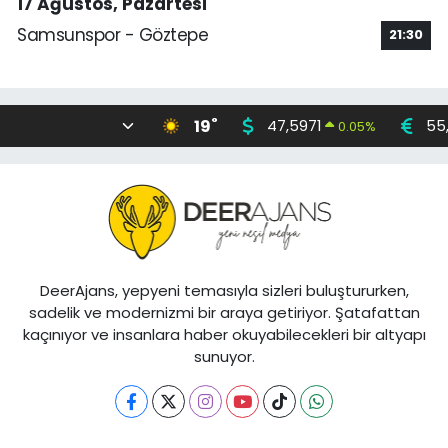
17 Ağustos, Pazartesi
Samsunspor - Göztepe
21:30
°
19
47,5971
55
0.05
%
DeerAjans, yepyeni temasıyla sizleri buluştururken,
sadelik ve modernizmi bir araya getiriyor. Şatafattan
kaçınıyor ve insanlara haber okuyabilecekleri bir altyapı
sunuyor.