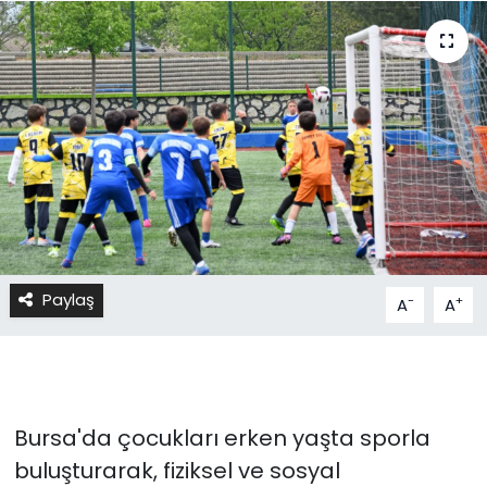
Paylaş
-
+
A
A
Bursa'da çocukları erken yaşta sporla
buluşturarak, fiziksel ve sosyal