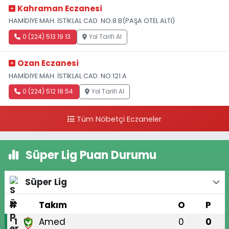
Kahraman Eczanesi
HAMİDİYE MAH. İSTİKLAL CAD. NO:8 B(PAŞA OTEL ALTI)
0 (224) 513 19 13
Yol Tarifi Al
Ozan Eczanesi
HAMİDİYE MAH. İSTİKLAL CAD. NO:121 A
0 (224) 512 18 54
Yol Tarifi Al
Tüm Nöbetçi Eczaneler
Süper Lig Puan Durumu
Süper Lig
#
Takım
O
P
Amed
0
0
1