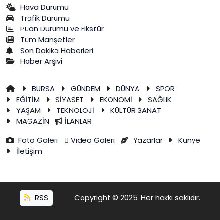
Hava Durumu
Trafik Durumu
Puan Durumu ve Fikstür
Tüm Manşetler
Son Dakika Haberleri
Haber Arşivi
BURSA
GÜNDEM
DÜNYA
SPOR
EĞİTİM
SİYASET
EKONOMİ
SAĞLIK
YAŞAM
TEKNOLOJİ
KÜLTÜR SANAT
MAGAZİN
İLANLAR
Foto Galeri
Video Galeri
Yazarlar
Künye
İletişim
RSS
Copyright © 2025. Her hakkı saklıdır.