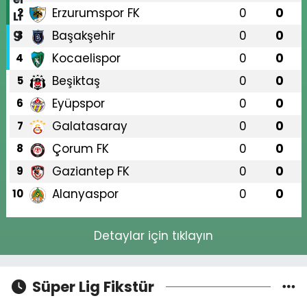
Erzurumspor FK
0
0
2
Başakşehir
0
0
3
Kocaelispor
0
0
4
Beşiktaş
0
0
5
Eyüpspor
0
0
6
Galatasaray
0
0
7
Çorum FK
0
0
8
Gaziantep FK
0
0
9
Alanyaspor
0
0
10
Detaylar için tıklayın
Süper Lig Fikstür