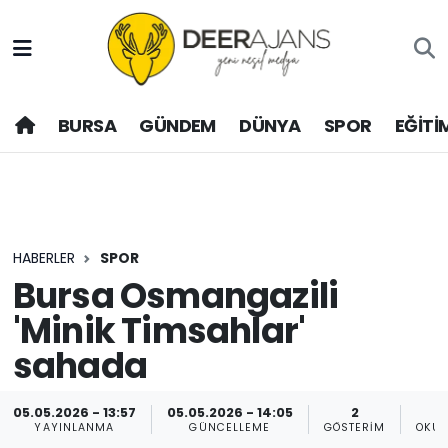
Hava Durumu
BURSA
GÜNDEM
DÜNYA
SPOR
EĞİTİ
Trafik Durumu
Puan Durumu ve Fikstür
Tüm Manşetler
HABERLER
SPOR
Son Dakika Haberleri
Bursa Osmangazili
'Minik Timsahlar'
Haber Arşivi
sahada
05.05.2026 - 13:57
05.05.2026 - 14:05
2
YAYINLANMA
GÜNCELLEME
GÖSTERIM
OKUN