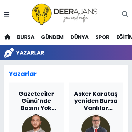
Hava Durumu
BURSA
GÜNDEM
DÜNYA
SPOR
EĞİTİ
Trafik Durumu
Puan Durumu ve Fikstür
YAZARLAR
Tüm Manşetler
Yazarlar
Son Dakika Haberleri
Gazeteciler
Asker Karataş
Haber Arşivi
Günü’nde
yeniden Bursa
Basını Yok
Vanlılar
Saymak!
Derneği
Başkanı