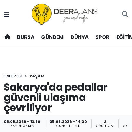
Hava Durumu
BURSA
GÜNDEM
DÜNYA
SPOR
EĞİTİ
Trafik Durumu
Puan Durumu ve Fikstür
Tüm Manşetler
HABERLER
YAŞAM
Son Dakika Haberleri
Sakarya'da pedallar
güvenli ulaşıma
Haber Arşivi
çevriliyor
05.05.2026 - 13:50
05.05.2026 - 14:00
2
YAYINLANMA
GÜNCELLEME
GÖSTERIM
OKU