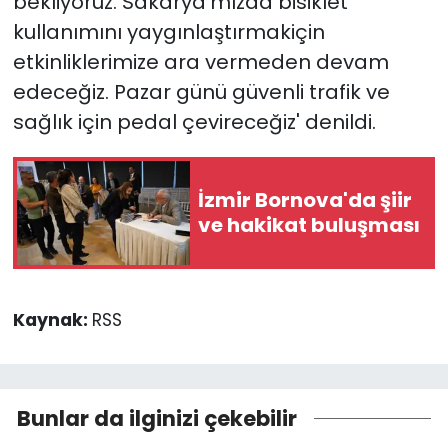
bekliyoruz. Sakarya'mızda bisiklet
kullanımını yaygınlaştırmakiçin
etkinliklerimize ara vermeden devam
edeceğiz. Pazar günü güvenli trafik ve
sağlık için pedal çevireceğiz' denildi.
İzmir Bornova'da şiir
ve hakikat buluşması
Kaynak:
RSS
Bunlar da ilginizi çekebilir