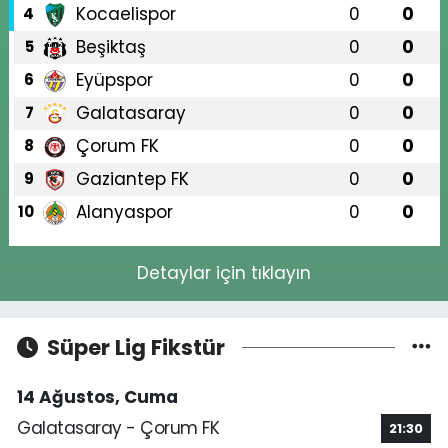
Kocaelispor
0
0
4
Beşiktaş
0
0
5
Eyüpspor
0
0
6
Galatasaray
0
0
7
Çorum FK
0
0
8
Gaziantep FK
0
0
9
Alanyaspor
0
0
10
Detaylar için tıklayın
Süper Lig Fikstür
14 Ağustos, Cuma
Galatasaray - Çorum FK
21:30