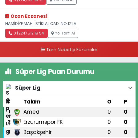
0 (224) 513 19 13
Yol Tarifi Al
Ozan Eczanesi
HAMİDİYE MAH. İSTİKLAL CAD. NO:121 A
0 (224) 512 18 54
Yol Tarifi Al
Tüm Nöbetçi Eczaneler
Süper Lig Puan Durumu
Süper Lig
#
Takım
O
P
Amed
0
0
1
Erzurumspor FK
0
0
2
Başakşehir
0
0
3