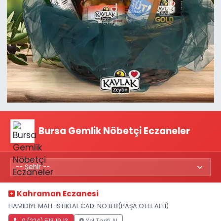
Bursa Gemlik Nöbetçi Eczaneler
Kahraman Eczanesi
HAMİDİYE MAH. İSTİKLAL CAD. NO:8 B(PAŞA OTEL ALTI)