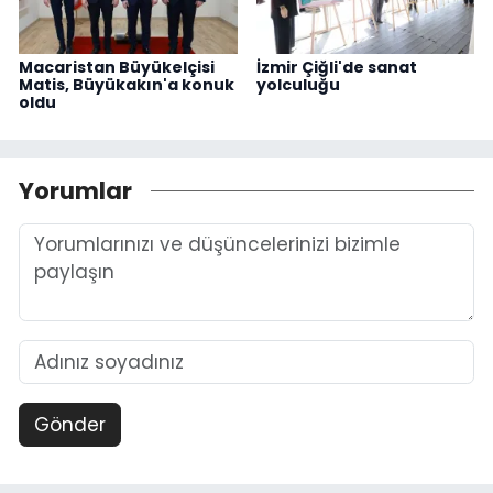
Macaristan Büyükelçisi
İzmir Çiğli'de sanat
Matis, Büyükakın'a konuk
yolculuğu
oldu
Yorumlar
Gönder