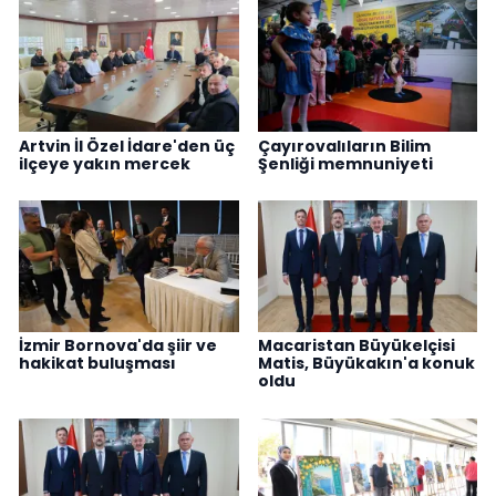
Artvin İl Özel İdare'den üç
Çayırovalıların Bilim
ilçeye yakın mercek
Şenliği memnuniyeti
İzmir Bornova'da şiir ve
Macaristan Büyükelçisi
hakikat buluşması
Matis, Büyükakın'a konuk
oldu