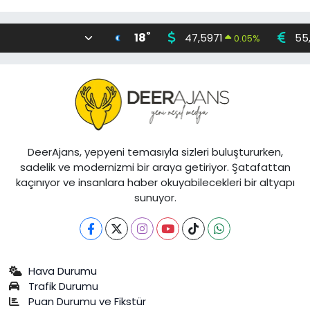
°
18
47,5971
55
0.05
%
DeerAjans, yepyeni temasıyla sizleri buluştururken,
sadelik ve modernizmi bir araya getiriyor. Şatafattan
kaçınıyor ve insanlara haber okuyabilecekleri bir altyapı
sunuyor.
Hava Durumu
Trafik Durumu
Puan Durumu ve Fikstür