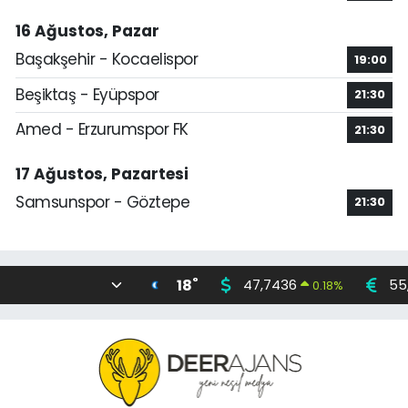
16 Ağustos, Pazar
Başakşehir - Kocaelispor
19:00
Beşiktaş - Eyüpspor
21:30
Amed - Erzurumspor FK
21:30
17 Ağustos, Pazartesi
Samsunspor - Göztepe
21:30
°
18
47,7436
55
0.18
%