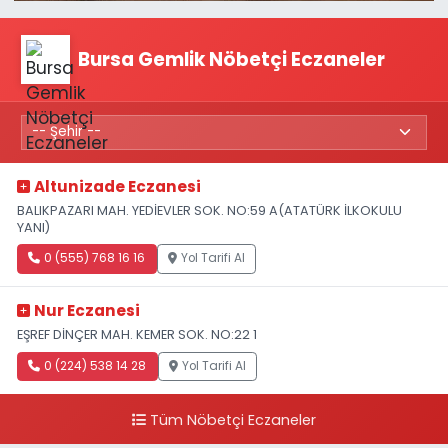
Bursa Gemlik Nöbetçi Eczaneler
Altunizade Eczanesi
BALIKPAZARI MAH. YEDİEVLER SOK. NO:59 A(ATATÜRK İLKOKULU
YANI)
0 (555) 768 16 16
Yol Tarifi Al
Nur Eczanesi
EŞREF DİNÇER MAH. KEMER SOK. NO:22 1
0 (224) 538 14 28
Yol Tarifi Al
Tüm Nöbetçi Eczaneler