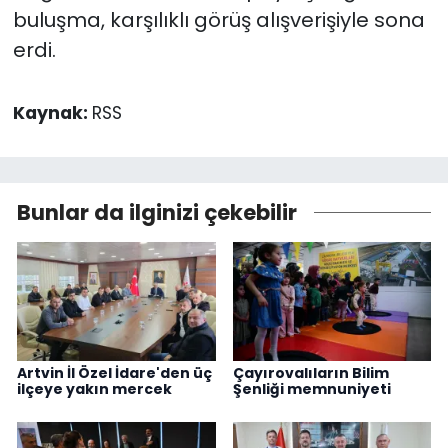
buluşma, karşılıklı görüş alışverişiyle sona
erdi.
Kaynak:
RSS
Bunlar da ilginizi çekebilir
Artvin İl Özel İdare'den üç
Çayırovalıların Bilim
ilçeye yakın mercek
Şenliği memnuniyeti