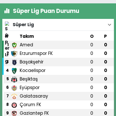
Süper Lig Puan Durumu
Süper Lig
#
Takım
O
P
Amed
0
0
1
Erzurumspor FK
0
0
2
Başakşehir
0
0
3
Kocaelispor
0
0
4
Beşiktaş
0
0
5
Eyüpspor
0
0
6
Galatasaray
0
0
7
Çorum FK
0
0
8
Gaziantep FK
0
0
9