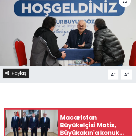
Paylaş
-
+
A
A
Macaristan
Büyükelçisi Matis,
Büyükakın'a konuk