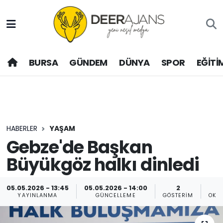
Hava Durumu
BURSA
GÜNDEM
DÜNYA
SPOR
EĞİTİ
Trafik Durumu
Puan Durumu ve Fikstür
Tüm Manşetler
HABERLER
YAŞAM
Son Dakika Haberleri
Gebze'de Başkan
Büyükgöz halkı dinledi
Haber Arşivi
05.05.2026 - 13:45
05.05.2026 - 14:00
2
YAYINLANMA
GÜNCELLEME
GÖSTERIM
OKU