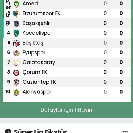
Amed
0
0
1
Erzurumspor FK
0
0
2
Başakşehir
0
0
3
Kocaelispor
0
0
4
Beşiktaş
0
0
5
Eyüpspor
0
0
6
Galatasaray
0
0
7
Çorum FK
0
0
8
Gaziantep FK
0
0
9
Alanyaspor
0
0
10
Detaylar için tıklayın
Süper Lig Fikstür