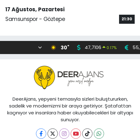
17 Ağustos, Pazartesi
Samsunspor - Göztepe
21:30
°
30
47,7106
55,
0.17
%
DeerAjans, yepyeni temasıyla sizleri buluştururken,
sadelik ve modernizmi bir araya getiriyor. Şatafattan
kaçınıyor ve insanlara haber okuyabilecekleri bir altyapı
sunuyor.