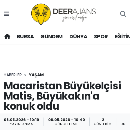
Hava Durumu
BURSA
GÜNDEM
DÜNYA
SPOR
EĞİTİ
Trafik Durumu
Puan Durumu ve Fikstür
Tüm Manşetler
HABERLER
YAŞAM
Son Dakika Haberleri
Macaristan Büyükelçisi
Matis, Büyükakın'a
Haber Arşivi
konuk oldu
08.05.2026 - 10:19
08.05.2026 - 10:40
2
YAYINLANMA
GÜNCELLEME
GÖSTERIM
OKUN