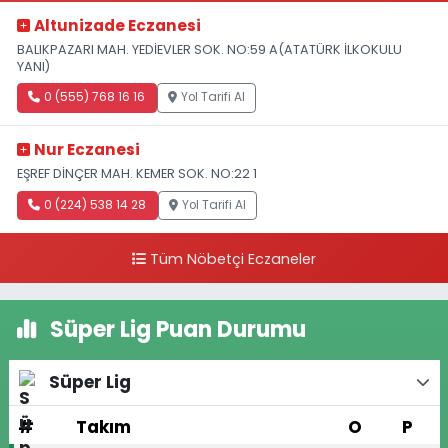
Altunizade Eczanesi
BALIKPAZARI MAH. YEDİEVLER SOK. NO:59 A(ATATÜRK İLKOKULU
YANI)
0 (555) 768 16 16
Yol Tarifi Al
Nur Eczanesi
EŞREF DİNÇER MAH. KEMER SOK. NO:22 1
0 (224) 538 14 28
Yol Tarifi Al
Tüm Nöbetçi Eczaneler
Süper Lig Puan Durumu
Süper Lig
#
Takım
O
P