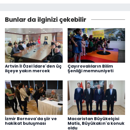
Bunlar da ilginizi çekebilir
Artvin İl Özel İdare'den üç
Çayırovalıların Bilim
ilçeye yakın mercek
Şenliği memnuniyeti
İzmir Bornova'da şiir ve
Macaristan Büyükelçisi
hakikat buluşması
Matis, Büyükakın'a konuk
oldu