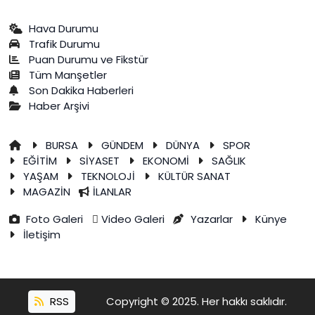
Hava Durumu
Trafik Durumu
Puan Durumu ve Fikstür
Tüm Manşetler
Son Dakika Haberleri
Haber Arşivi
BURSA
GÜNDEM
DÜNYA
SPOR
EĞİTİM
SİYASET
EKONOMİ
SAĞLIK
YAŞAM
TEKNOLOJİ
KÜLTÜR SANAT
MAGAZİN
İLANLAR
Foto Galeri
Video Galeri
Yazarlar
Künye
İletişim
RSS
Copyright © 2025. Her hakkı saklıdır.