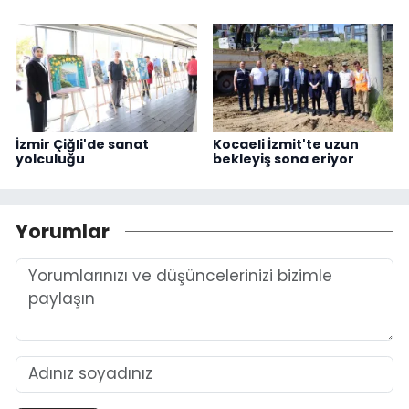
İzmir Çiğli'de sanat
Kocaeli İzmit'te uzun
yolculuğu
bekleyiş sona eriyor
Yorumlar