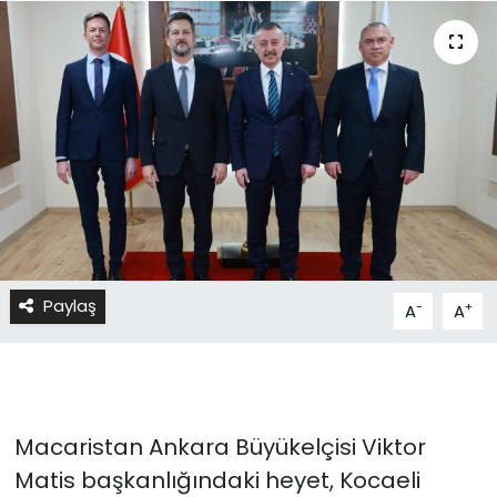
Paylaş
-
+
A
A
Macaristan Ankara Büyükelçisi Viktor
Matis başkanlığındaki heyet, Kocaeli