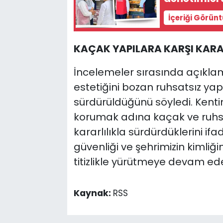
İçeriği Görün
KAÇAK YAPILARA KARŞI KARA
İncelemeler sırasında açıkla
estetiğini bozan ruhsatsız yap
sürdürüldüğünü söyledi. Kentin
korumak adına kaçak ve ruhsa
kararlılıkla sürdürdüklerini i
güvenliği ve şehrimizin kimliği
titizlikle yürütmeye devam ede
Kaynak:
RSS