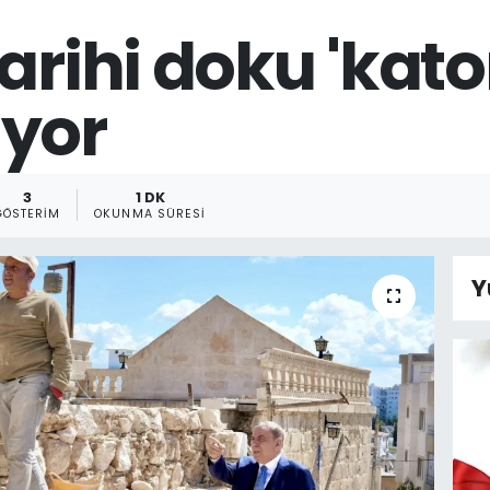
arihi doku 'kator
uyor
3
1 DK
GÖSTERIM
OKUNMA SÜRESI
Y