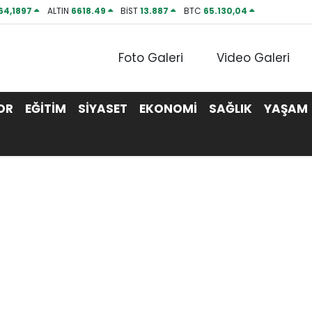
64,1897
ALTIN
6618.49
BİST
13.887
BTC
65.130,04
Foto Galeri
Video Galeri
OR
EĞİTİM
SİYASET
EKONOMİ
SAĞLIK
YAŞAM