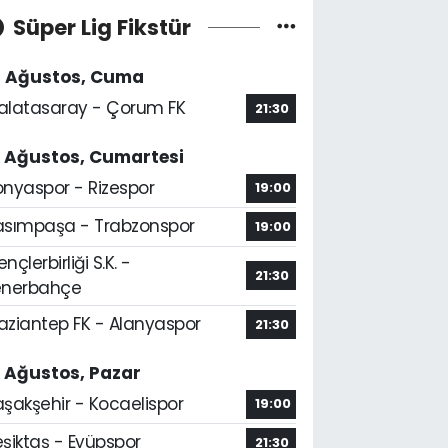
Süper Lig Fikstür
4 Ağustos, Cuma
alatasaray - Çorum FK
21:30
5 Ağustos, Cumartesi
onyaspor - Rizespor
19:00
asımpaşa - Trabzonspor
19:00
nçlerbirliği S.K. -
21:30
enerbahçe
aziantep FK - Alanyaspor
21:30
6 Ağustos, Pazar
aşakşehir - Kocaelispor
19:00
şiktaş - Eyüpspor
21:30