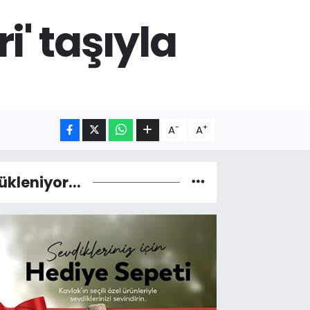
i' taşıyla
-
+
A
A
ükleniyor...