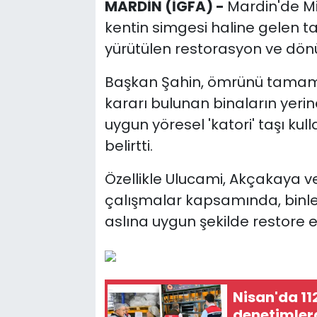
MARDİN (İGFA) -
Mardin'de Mi
kentin simgesi haline gelen 
yürütülen restorasyon ve dönü
Başkan Şahin, ömrünü tamaml
kararı bulunan binaların yeri
uygun yöresel 'katori' taşı kull
belirtti.
Özellikle Ulucami, Akçakaya v
çalışmalar kapsamında, binlerc
aslına uygun şekilde restore e
Nisan'da 112
denetimler