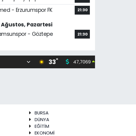
med - Erzurumspor FK
21:30
7 Ağustos, Pazartesi
amsunspor - Göztepe
21:30
°
33
47,7069
55,02
0.17
%
BURSA
DÜNYA
EĞİTİM
EKONOMİ