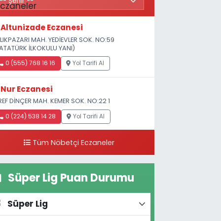
Altunizade Eczanesi
LIKPAZARI MAH. YEDİEVLER SOK. NO:59
ATATÜRK İLKOKULU YANI)
0 (555) 768 16 16
Yol Tarifi Al
Nur Eczanesi
REF DİNÇER MAH. KEMER SOK. NO:22 1
0 (224) 538 14 28
Yol Tarifi Al
Tüm Nöbetçi Eczaneler
Süper Lig Puan Durumu
Süper Lig