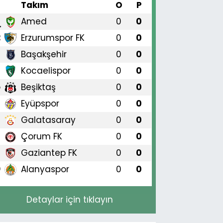
#
Takım
O
P
Amed
0
0
1
Erzurumspor FK
0
0
2
Başakşehir
0
0
3
Kocaelispor
0
0
4
Beşiktaş
0
0
5
Eyüpspor
0
0
6
Galatasaray
0
0
7
Çorum FK
0
0
8
Gaziantep FK
0
0
9
Alanyaspor
0
0
0
Detaylar için tıklayın