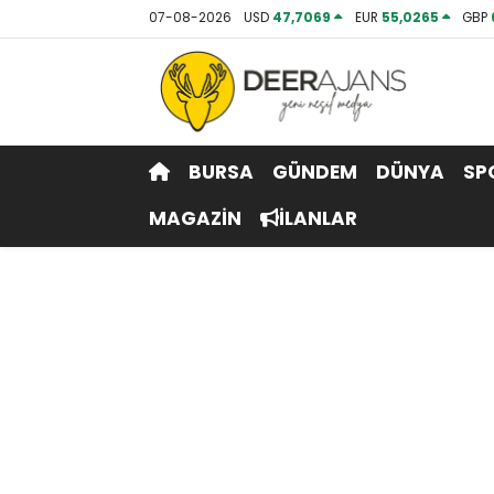
07-08-2026
USD
47,7069
EUR
55,0265
GBP
Hava Durumu
Trafik Durumu
BURSA
GÜNDEM
DÜNYA
SP
Puan Durumu ve Fikstür
MAGAZİN
İLANLAR
Tüm Manşetler
Son Dakika Haberleri
Haber Arşivi