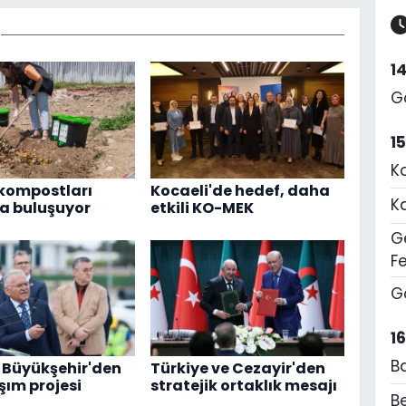
1
G
1
K
kompostları
Kocaeli'de hedef, daha
K
a buluşuyor
etkili KO-MEK
Ge
F
G
1
B
 Büyükşehir'den
Türkiye ve Cezayir'den
şım projesi
stratejik ortaklık mesajı
Be