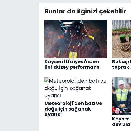
Bunlar da ilginizi çekebilir
Kayseri İtfaiyesi'nden
Bokaşi 
üst düzey performans
toprakl
Meteoroloji'den batı ve
doğu için sağanak
uyarısı
Kayseri
dev ula