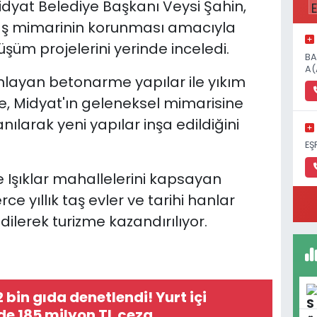
dyat Belediye Başkanı Veysi Şahin,
taş mimarinin korunması amacıyla
şüm projelerini yerinde inceledi.
BA
A(
ayan betonarme yapılar ile yıkım
ne, Midyat'ın geleneksel mimarisine
anılarak yeni yapılar inşa edildiğini
EŞ
e Işıklar mahallelerini kapsayan
e yıllık taş evler ve tarihi hanlar
dilerek turizme kazandırılıyor.
 bin gıda denetlendi! Yurt içi
de 185 milyon TL ceza