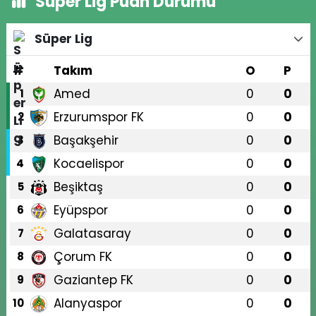
Süper Lig Puan Durumu
Süper Lig
#
Takım
O
P
Amed
0
0
1
Erzurumspor FK
0
0
2
Başakşehir
0
0
3
Kocaelispor
0
0
4
Beşiktaş
0
0
5
Eyüpspor
0
0
6
Galatasaray
0
0
7
Çorum FK
0
0
8
Gaziantep FK
0
0
9
Alanyaspor
0
0
10