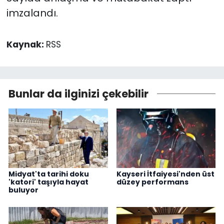
imzalandı.
Kaynak:
RSS
Bunlar da ilginizi çekebilir
Midyat'ta tarihi doku
Kayseri İtfaiyesi'nden üst
'katori' taşıyla hayat
düzey performans
buluyor