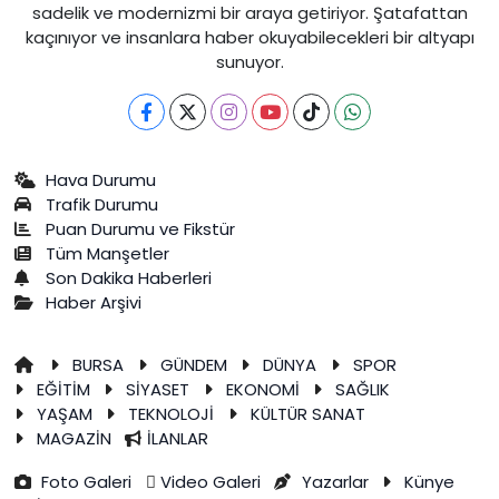
sadelik ve modernizmi bir araya getiriyor. Şatafattan
kaçınıyor ve insanlara haber okuyabilecekleri bir altyapı
sunuyor.
Hava Durumu
Trafik Durumu
Puan Durumu ve Fikstür
Tüm Manşetler
Son Dakika Haberleri
Haber Arşivi
BURSA
GÜNDEM
DÜNYA
SPOR
EĞİTİM
SİYASET
EKONOMİ
SAĞLIK
YAŞAM
TEKNOLOJİ
KÜLTÜR SANAT
MAGAZİN
İLANLAR
Foto Galeri
Video Galeri
Yazarlar
Künye