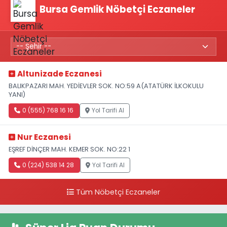
Bursa Gemlik Nöbetçi Eczaneler
Altunizade Eczanesi
BALIKPAZARI MAH. YEDİEVLER SOK. NO:59 A(ATATÜRK İLKOKULU
YANI)
0 (555) 768 16 16
Yol Tarifi Al
Nur Eczanesi
EŞREF DİNÇER MAH. KEMER SOK. NO:22 1
0 (224) 538 14 28
Yol Tarifi Al
Tüm Nöbetçi Eczaneler