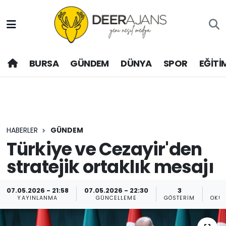
Hava Durumu
BURSA
GÜNDEM
DÜNYA
SPOR
EĞİTİ
Trafik Durumu
Puan Durumu ve Fikstür
Tüm Manşetler
HABERLER
GÜNDEM
Son Dakika Haberleri
Türkiye ve Cezayir'den
stratejik ortaklık mesajı
Haber Arşivi
07.05.2026 - 21:58
07.05.2026 - 22:30
3
YAYINLANMA
GÜNCELLEME
GÖSTERIM
OKU