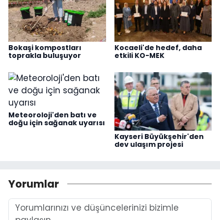
Bokaşi kompostları
Kocaeli'de hedef, daha
toprakla buluşuyor
etkili KO-MEK
Meteoroloji'den batı ve
doğu için sağanak uyarısı
Kayseri Büyükşehir'den
dev ulaşım projesi
Yorumlar