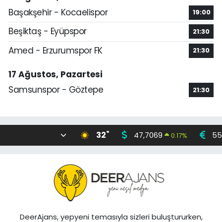
Başakşehir - Kocaelispor
19:00
Beşiktaş - Eyüpspor
21:30
Amed - Erzurumspor FK
21:30
17 Ağustos, Pazartesi
Samsunspor - Göztepe
21:30
°
32
47,7069
55
0.17
%
DeerAjans, yepyeni temasıyla sizleri buluştururken,