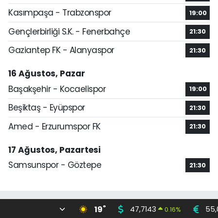
Kasımpaşa - Trabzonspor
19:00
Gençlerbirliği S.K. - Fenerbahçe
21:30
Gaziantep FK - Alanyaspor
21:30
16 Ağustos, Pazar
Başakşehir - Kocaelispor
19:00
Beşiktaş - Eyüpspor
21:30
Amed - Erzurumspor FK
21:30
17 Ağustos, Pazartesi
Samsunspor - Göztepe
21:30
°
19
47,7143
55,
0.16
%