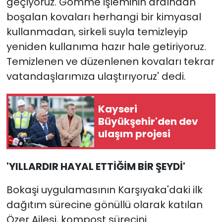
geçiyoruz. Gömme işleminin ardından
boşalan kovaları herhangi bir kimyasal
kullanmadan, sirkeli suyla temizleyip
yeniden kullanıma hazır hale getiriyoruz.
Temizlenen ve düzenlenen kovaları tekrar
vatandaşlarımıza ulaştırıyoruz' dedi.
Kayseri
Büyükşehir'den dev
ulaşım projesi
'YILLARDIR HAYAL ETTİĞİM BİR ŞEYDİ'
Bokaşi uygulamasının Karşıyaka'daki ilk
dağıtım sürecine gönüllü olarak katılan
Özer Ailesi, kompost sürecini