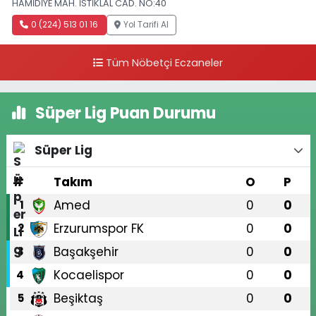
HAMİDİYE MAH. İSTİKLAL CAD. NO:40
0 (224) 513 01 16
Yol Tarifi Al
Tüm Nöbetçi Eczaneler
Süper Lig Puan Durumu
Süper Lig
#
Takım
O
P
Amed
0
0
1
Erzurumspor FK
0
0
2
Başakşehir
0
0
3
Kocaelispor
0
0
4
Beşiktaş
0
0
5