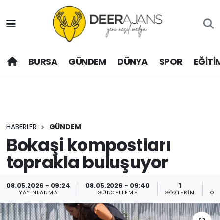
Hava Durumu
BURSA
GÜNDEM
DÜNYA
SPOR
EĞİTİ
Trafik Durumu
Puan Durumu ve Fikstür
Tüm Manşetler
HABERLER
GÜNDEM
Son Dakika Haberleri
Bokaşi kompostları
toprakla buluşuyor
Haber Arşivi
08.05.2026 - 09:24
08.05.2026 - 09:40
1
YAYINLANMA
GÜNCELLEME
GÖSTERIM
OK