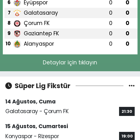
Eyüpspor
0
0
6
Galatasaray
0
0
7
Çorum FK
0
0
8
Gaziantep FK
0
0
9
Alanyaspor
0
0
10
Detaylar için tıklayın
Süper Lig Fikstür
14 Ağustos, Cuma
Galatasaray - Çorum FK
21:30
15 Ağustos, Cumartesi
Konyaspor - Rizespor
19:00