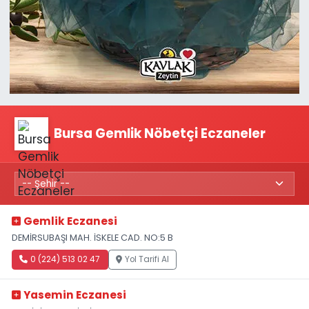
Bursa Gemlik Nöbetçi Eczaneler
Gemlik Eczanesi
DEMİRSUBAŞI MAH. İSKELE CAD. NO:5 B
0 (224) 513 02 47
Yol Tarifi Al
Yasemin Eczanesi