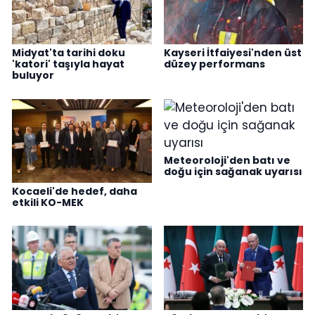
Midyat'ta tarihi doku
Kayseri İtfaiyesi'nden üst
'katori' taşıyla hayat
düzey performans
buluyor
Meteoroloji'den batı ve
doğu için sağanak uyarısı
Kocaeli'de hedef, daha
etkili KO-MEK