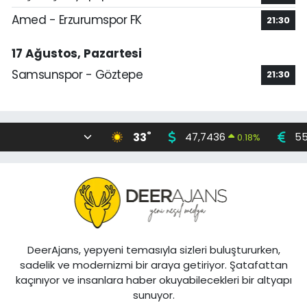
Amed - Erzurumspor FK
21:30
17 Ağustos, Pazartesi
Samsunspor - Göztepe
21:30
°
33
47,7436
55
0.18
%
DeerAjans, yepyeni temasıyla sizleri buluştururken,
sadelik ve modernizmi bir araya getiriyor. Şatafattan
kaçınıyor ve insanlara haber okuyabilecekleri bir altyapı
sunuyor.