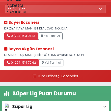
Bayer Eczanesi
DR.ZİYA KAYA MAH. İSTİKLAL CAD. NO:121 A
0 (224) 513 01 43
Yol Tarifi Al
Beyza Akgün Eczanesi
DEMİRSUBAŞI MAH. ŞEHİT GÖKHAN AYDINLI SOK. NO:1
0 (224) 514 72 62
Yol Tarifi Al
Tüm Nöbetçi Eczaneler
Süper Lig Puan Durumu
Süper Lig