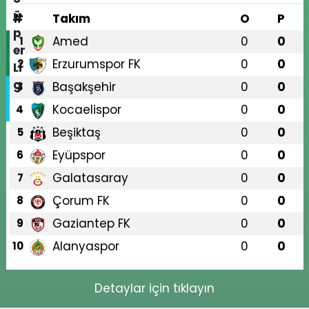
#
Takım
O
P
Amed
0
0
1
Erzurumspor FK
0
0
2
Başakşehir
0
0
3
Kocaelispor
0
0
4
Beşiktaş
0
0
5
Eyüpspor
0
0
6
Galatasaray
0
0
7
Çorum FK
0
0
8
Gaziantep FK
0
0
9
Alanyaspor
0
0
10
Detaylar için tıklayın