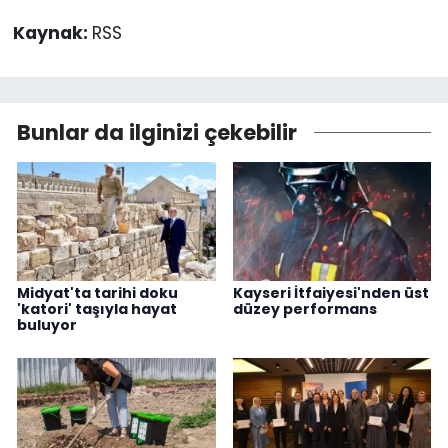
Kaynak:
RSS
Bunlar da ilginizi çekebilir
Midyat'ta tarihi doku
Kayseri İtfaiyesi'nden üst
'katori' taşıyla hayat
düzey performans
buluyor