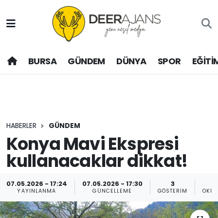
Hava Durumu
BURSA
GÜNDEM
DÜNYA
SPOR
EĞİTİ
Trafik Durumu
Puan Durumu ve Fikstür
Tüm Manşetler
HABERLER
GÜNDEM
Son Dakika Haberleri
Konya Mavi Ekspresi
kullanacaklar dikkat!
Haber Arşivi
07.05.2026 - 17:24
07.05.2026 - 17:30
3
YAYINLANMA
GÜNCELLEME
GÖSTERIM
OKUN