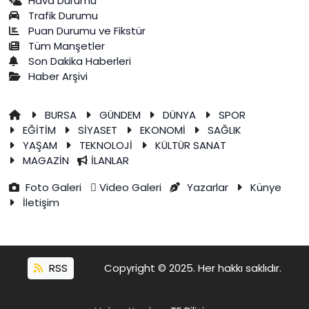
Hava Durumu
Trafik Durumu
Puan Durumu ve Fikstür
Tüm Manşetler
Son Dakika Haberleri
Haber Arşivi
BURSA
GÜNDEM
DÜNYA
SPOR
EĞİTİM
SİYASET
EKONOMİ
SAĞLIK
YAŞAM
TEKNOLOJİ
KÜLTÜR SANAT
MAGAZİN
İLANLAR
Foto Galeri
Video Galeri
Yazarlar
Künye
İletişim
RSS
Copyright © 2025. Her hakkı saklıdır.