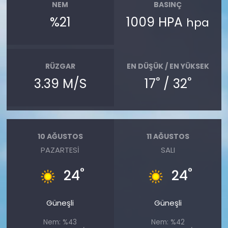
NEM
BASINÇ
%21
1009 HPA
hpa
RÜZGAR
EN DÜŞÜK / EN YÜKSEK
°
°
3.39 M/S
17
/ 32
10 AĞUSTOS
11 AĞUSTOS
PAZARTESI
SALI
°
°
24
24
Güneşli
Güneşli
Nem: %43
Nem: %42