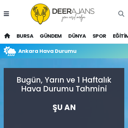
Hava Durumu
BURSA
GÜNDEM
DÜNYA
SPOR
EĞİTİ
Trafik Durumu
Puan Durumu ve Fikstür
Ankara Hava Durumu
Tüm Manşetler
Bugün, Yarın ve 1 Haftalık
Son Dakika Haberleri
Hava Durumu Tahmini
Haber Arşivi
ŞU AN