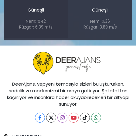
Güneşli
Güneşli
Nem: %42
Nem: %36
Rüzgar: 6.39 m/s
Rüzgar: 3.89 m/s
DeerAjans, yepyeni temasıyla sizleri buluştururken,
sadelik ve modernizmi bir araya getiriyor. Şatafattan
kaçınıyor ve insanlara haber okuyabilecekleri bir altyapı
sunuyor.