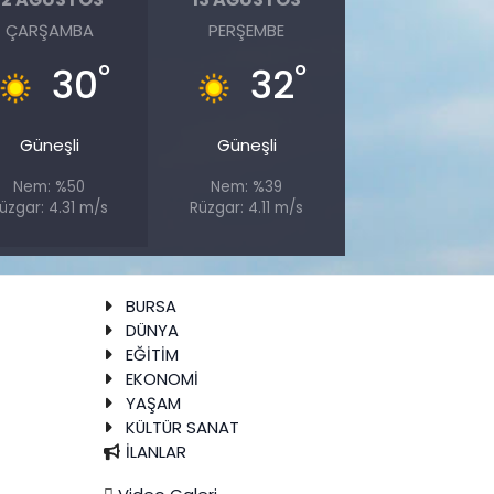
ÇARŞAMBA
PERŞEMBE
°
°
30
32
Güneşli
Güneşli
Nem: %50
Nem: %39
üzgar: 4.31 m/s
Rüzgar: 4.11 m/s
BURSA
DÜNYA
EĞİTİM
EKONOMİ
YAŞAM
KÜLTÜR SANAT
İLANLAR