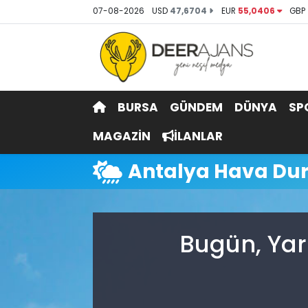
07-08-2026
USD
47,6704
EUR
55,0406
GBP
Hava Durumu
Trafik Durumu
BURSA
GÜNDEM
DÜNYA
SP
Puan Durumu ve Fikstür
MAGAZİN
İLANLAR
Tüm Manşetler
Antalya Hava D
Son Dakika Haberleri
Haber Arşivi
Bugün, Yar