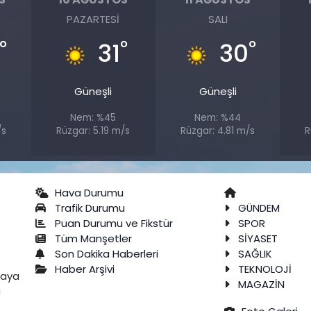
PAZARTESI
SALI
°
°
°
31
30
Güneşli
Güneşli
Nem: %45
Nem: %44
/s
Rüzgar: 5.19 m/s
Rüzgar: 4.81 m/s
R
Hava Durumu
Trafik Durumu
GÜNDEM
Puan Durumu ve Fikstür
SPOR
Tüm Manşetler
SİYASET
Son Dakika Haberleri
SAĞLIK
Haber Arşivi
TEKNOLOJİ
raya
MAGAZİN
a