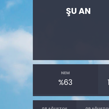
ŞU AN
NEM
%63
08 AĞUSTOS
09 AĞUSTO