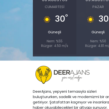
CUMARTESI
PAZAR
°
30
30
Güneşli
Güneşli
Nem: %55
Nem: %50
Rüzgar: 4.50 m/s
Rüzgar: 4.81 m
DeerAjans, yepyeni temasıyla sizleri
buluştururken, sadelik ve modernizmi bir a
getiriyor. Şatafattan kaçınıyor ve insanlar
haber okuyabilecekleri bir altyapı sunuyor.