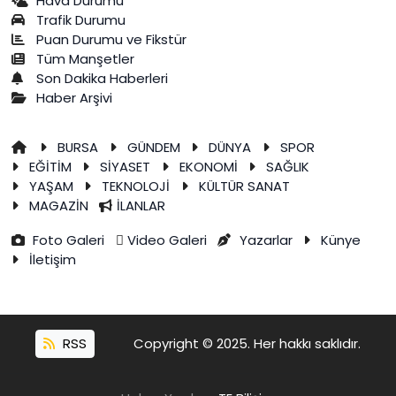
Hava Durumu
Trafik Durumu
Puan Durumu ve Fikstür
Tüm Manşetler
Son Dakika Haberleri
Haber Arşivi
BURSA
GÜNDEM
DÜNYA
SPOR
EĞİTİM
SİYASET
EKONOMİ
SAĞLIK
YAŞAM
TEKNOLOJİ
KÜLTÜR SANAT
MAGAZİN
İLANLAR
Foto Galeri
Video Galeri
Yazarlar
Künye
İletişim
RSS
Copyright © 2025. Her hakkı saklıdır.