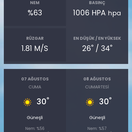
NEM
BASINÇ
%63
1006 HPA
hpa
RÜZGAR
EN DÜŞÜK / EN YÜKSEK
°
°
1.81 M/S
26
/ 34
07 AĞUSTOS
08 AĞUSTOS
CUMA
CUMARTESI
°
°
30
30
Güneşli
Güneşli
Nem: %56
Nem: %57