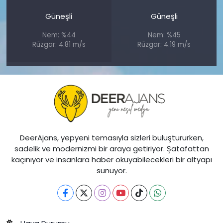
Güneşli
Güneşli
Nem: %44
Nem: %45
Rüzgar: 4.81 m/s
Rüzgar: 4.19 m/s
DeerAjans, yepyeni temasıyla sizleri buluştururken,
sadelik ve modernizmi bir araya getiriyor. Şatafattan
kaçınıyor ve insanlara haber okuyabilecekleri bir altyapı
sunuyor.