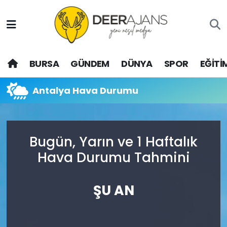
Hava Durumu
BURSA
GÜNDEM
DÜNYA
SPOR
EĞİTİ
Trafik Durumu
Puan Durumu ve Fikstür
Antalya Hava Durumu
Tüm Manşetler
Bugün, Yarın ve 1 Haftalık
Son Dakika Haberleri
Hava Durumu Tahmini
Haber Arşivi
ŞU AN