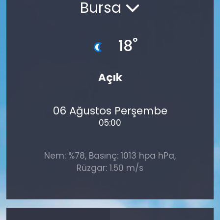
Bursa
°
18
Açık
06 Ağustos Perşembe
05:00
Nem: %78, Basınç: 1013 hpa hPa,
Rüzgar: 1.50 m/s