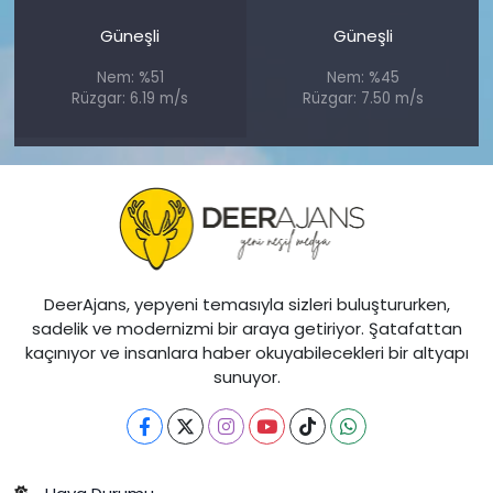
Güneşli
Güneşli
Nem: %51
Nem: %45
Rüzgar: 6.19 m/s
Rüzgar: 7.50 m/s
DeerAjans, yepyeni temasıyla sizleri buluştururken,
sadelik ve modernizmi bir araya getiriyor. Şatafattan
kaçınıyor ve insanlara haber okuyabilecekleri bir altyapı
sunuyor.