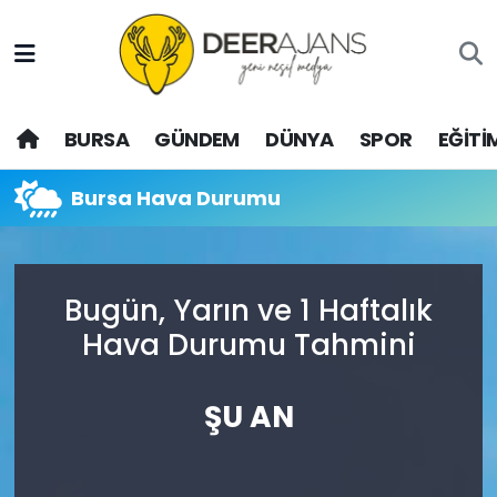
Hava Durumu
BURSA
GÜNDEM
DÜNYA
SPOR
EĞİTİ
Trafik Durumu
Puan Durumu ve Fikstür
Bursa Hava Durumu
Tüm Manşetler
Bugün, Yarın ve 1 Haftalık
Son Dakika Haberleri
Hava Durumu Tahmini
Haber Arşivi
ŞU AN