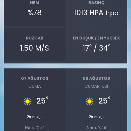
NEM
BASINÇ
%78
1013 HPA
hpa
RÜZGAR
EN DÜŞÜK / EN YÜKSEK
°
°
1.50 M/S
17
/ 34
07 AĞUSTOS
08 AĞUSTOS
CUMA
CUMARTESI
°
°
25
25
Güneşli
Güneşli
Nem: %57
Nem: %49