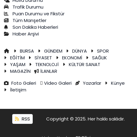
Hava Durumu
Trafik Durumu
Puan Durumu ve Fikstür
Tüm Manşetler
Son Dakika Haberleri
Haber Arşivi
BURSA
GÜNDEM
DÜNYA
SPOR
EĞİTİM
SİYASET
EKONOMİ
SAĞLIK
YAŞAM
TEKNOLOJİ
KÜLTÜR SANAT
MAGAZİN
İLANLAR
Foto Galeri
Video Galeri
Yazarlar
Künye
İletişim
RSS
Copyright © 2025. Her hakkı saklıdır.