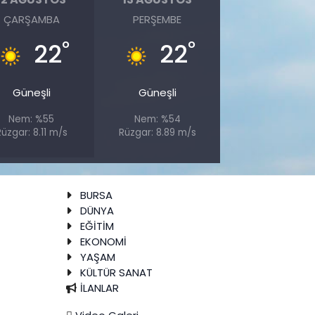
ÇARŞAMBA
PERŞEMBE
°
°
22
22
Güneşli
Güneşli
Nem: %55
Nem: %54
üzgar: 8.11 m/s
Rüzgar: 8.89 m/s
BURSA
DÜNYA
EĞİTİM
EKONOMİ
YAŞAM
KÜLTÜR SANAT
İLANLAR