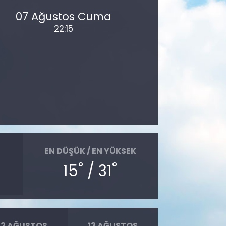
07 Ağustos Cuma
22:15
EN DÜŞÜK / EN YÜKSEK
°
°
15
/ 31
12 AĞUSTOS
13 AĞUSTOS