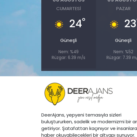
CUMARTESI
PAZAR
°
24
23
Güneşli
Güneşli
Nem: %49
Nem: %52
Rüzgar: 6.39 m/s
Rüzgar: 7.39 m
DeerAjans, yepyeni temasıyla sizleri
buluştururken, sadelik ve modernizmi bir a
getiriyor. Şatafattan kaçınıyor ve insanlar
haber okuyabilecekleri bir altyapı sunuyor.