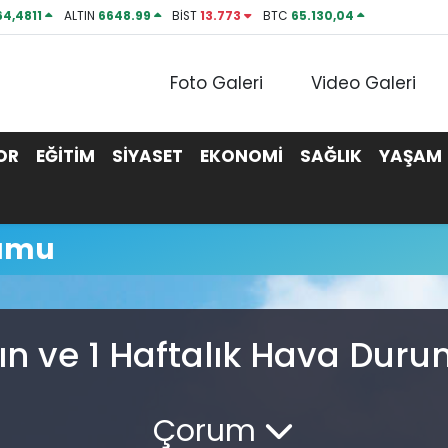
64,4811
ALTIN
6648.99
BİST
13.773
BTC
65.130,04
Foto Galeri
Video Galeri
OR
EĞİTİM
SİYASET
EKONOMİ
SAĞLIK
YAŞAM
umu
ın ve 1 Haftalık Hava Dur
Çorum