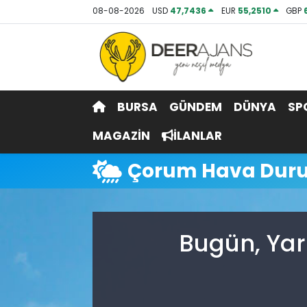
08-08-2026
USD
47,7436
EUR
55,2510
GBP
Hava Durumu
Trafik Durumu
BURSA
GÜNDEM
DÜNYA
SP
Puan Durumu ve Fikstür
MAGAZİN
İLANLAR
Tüm Manşetler
Çorum Hava Dur
Son Dakika Haberleri
Haber Arşivi
Bugün, Yar