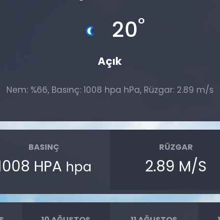
°
20
Açık
Nem: %66, Basınç: 1008 hpa hPa, Rüzgar: 2.89 m/s
BASINÇ
RÜZGAR
1008 HPA
2.89 M/S
hpa
S
10 AĞUSTOS
11 AĞUSTOS