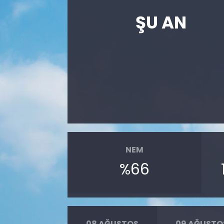
ŞU AN
NEM
%66
08 AĞUSTOS
09 AĞUSTO