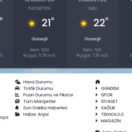
PAZARTESI
SALI
°
°
°
21
22
Güneşli
Güneşli
Nem: %62
Nem: %61
/s
Rüzgar: 6.39 m/s
Rüzgar: 7.81 m/s
R
Hava Durumu
Trafik Durumu
GÜNDEM
Puan Durumu ve Fikstür
SPOR
Tüm Manşetler
SİYASET
Son Dakika Haberleri
SAĞLIK
Haber Arşivi
TEKNOLOJİ
raya
MAGAZİN
a