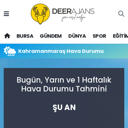
Hava Durumu
BURSA
GÜNDEM
DÜNYA
SPOR
EĞİTİ
Trafik Durumu
Puan Durumu ve Fikstür
Kahramanmaraş Hava Durumu
Tüm Manşetler
Bugün, Yarın ve 1 Haftalık
Son Dakika Haberleri
Hava Durumu Tahmini
Haber Arşivi
ŞU AN