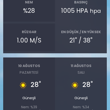
NEM
BASINÇ
%28
1005 HPA
hpa
RÜZGAR
EN DÜŞÜK / EN YÜKSEK
°
°
1.00 M/S
21
/ 38
10 AĞUSTOS
11 AĞUSTOS
PAZARTESI
SALI
°
°
28
28
Güneşli
Güneşli
Nem: %39
Nem: %34