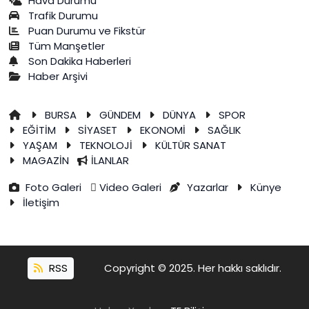
Hava Durumu
Trafik Durumu
Puan Durumu ve Fikstür
Tüm Manşetler
Son Dakika Haberleri
Haber Arşivi
BURSA
GÜNDEM
DÜNYA
SPOR
EĞİTİM
SİYASET
EKONOMİ
SAĞLIK
YAŞAM
TEKNOLOJİ
KÜLTÜR SANAT
MAGAZİN
İLANLAR
Foto Galeri
Video Galeri
Yazarlar
Künye
İletişim
RSS
Copyright © 2025. Her hakkı saklıdır.