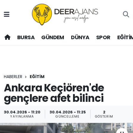
Hava Durumu
BURSA
GÜNDEM
DÜNYA
SPOR
EĞİTİ
Trafik Durumu
Puan Durumu ve Fikstür
Tüm Manşetler
HABERLER
EĞİTİM
Son Dakika Haberleri
Ankara Keçiören'de
gençlere afet bilinci
Haber Arşivi
30.04.2026 - 11:20
30.04.2026 - 11:25
2
YAYINLANMA
GÜNCELLEME
GÖSTERIM