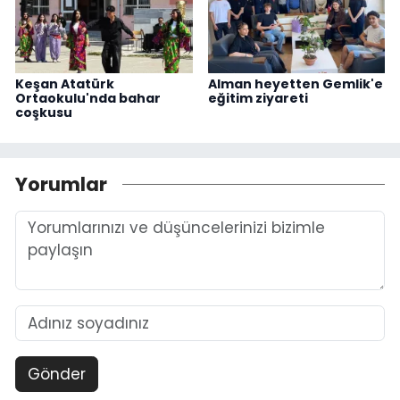
Keşan Atatürk
Alman heyetten Gemlik'e
Ortaokulu'nda bahar
eğitim ziyareti
coşkusu
Yorumlar
Gönder