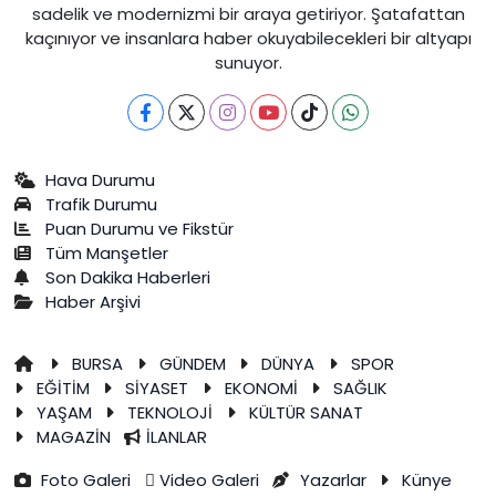
sadelik ve modernizmi bir araya getiriyor. Şatafattan
kaçınıyor ve insanlara haber okuyabilecekleri bir altyapı
sunuyor.
Hava Durumu
Trafik Durumu
Puan Durumu ve Fikstür
Tüm Manşetler
Son Dakika Haberleri
Haber Arşivi
BURSA
GÜNDEM
DÜNYA
SPOR
EĞİTİM
SİYASET
EKONOMİ
SAĞLIK
YAŞAM
TEKNOLOJİ
KÜLTÜR SANAT
MAGAZİN
İLANLAR
Foto Galeri
Video Galeri
Yazarlar
Künye