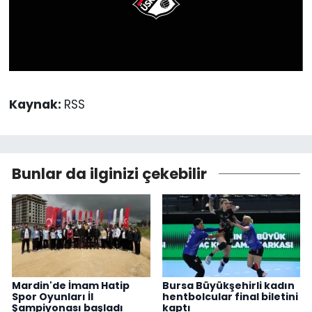
Kaynak:
RSS
Bunlar da ilginizi çekebilir
Mardin'de İmam Hatip
Bursa Büyükşehirli kadın
Spor Oyunları İl
hentbolcular final biletini
Şampiyonası başladı
kaptı