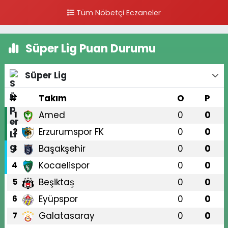
Tüm Nöbetçi Eczaneler
Süper Lig Puan Durumu
Süper Lig
#
Takım
O
P
Amed
0
0
1
Erzurumspor FK
0
0
2
Başakşehir
0
0
3
Kocaelispor
0
0
4
Beşiktaş
0
0
5
Eyüpspor
0
0
6
Galatasaray
0
0
7