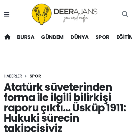
Hava Durumu
BURSA
GÜNDEM
DÜNYA
SPOR
EĞİTİ
Trafik Durumu
Puan Durumu ve Fikstür
Tüm Manşetler
HABERLER
SPOR
Son Dakika Haberleri
Atatürk süveterinden
forma ile ilgili bilirkişi
Haber Arşivi
raporu çıktı... Üsküp 1911:
Hukuki sürecin
takipçisiyiz