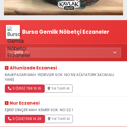
Bursa Gemlik Nöbetçi Eczaneler
Altunizade Eczanesi
BALIKPAZARI MAH. YEDİEVLER SOK. NO:59 A(ATATÜRK İLKOKULU
YANI)
0 (555) 768 16 16
Yol Tarifi Al
Nur Eczanesi
EŞREF DİNÇER MAH. KEMER SOK. NO:22 1
0 (224) 538 14 28
Yol Tarifi Al