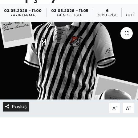
03.05.2026 - 11:00
03.05.2026 - 11:05
6
YAYINLANMA
GÜNCELLEME
GÖSTERIM
OKUN
Paylaş
-
+
A
A