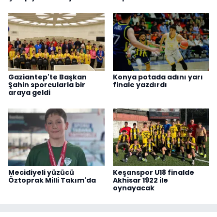
Gaziantep'te Başkan
Konya potada adını yarı
Şahin sporcularla bir
finale yazdırdı
araya geldi
Mecidiyeli yüzücü
Keşanspor U18 finalde
Öztoprak Milli Takım'da
Akhisar 1922 ile
oynayacak