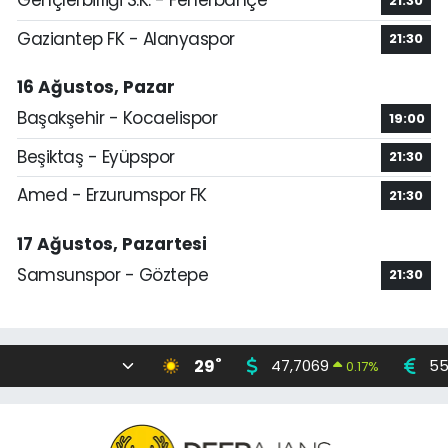
Gençlerbirliği S.K. - Fenerbahçe
21:30
Gaziantep FK - Alanyaspor
21:30
16 Ağustos, Pazar
Başakşehir - Kocaelispor
19:00
Beşiktaş - Eyüpspor
21:30
Amed - Erzurumspor FK
21:30
17 Ağustos, Pazartesi
Samsunspor - Göztepe
21:30
°
29
47,7069
55
0.17
%