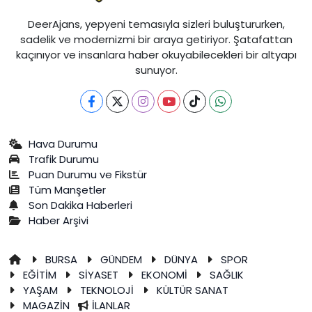
DeerAjans, yepyeni temasıyla sizleri buluştururken,
sadelik ve modernizmi bir araya getiriyor. Şatafattan
kaçınıyor ve insanlara haber okuyabilecekleri bir altyapı
sunuyor.
Hava Durumu
Trafik Durumu
Puan Durumu ve Fikstür
Tüm Manşetler
Son Dakika Haberleri
Haber Arşivi
BURSA
GÜNDEM
DÜNYA
SPOR
EĞİTİM
SİYASET
EKONOMİ
SAĞLIK
YAŞAM
TEKNOLOJİ
KÜLTÜR SANAT
MAGAZİN
İLANLAR