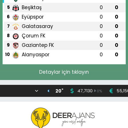
Beşiktaş
0
0
5
Eyüpspor
0
0
6
Galatasaray
0
0
7
Çorum FK
0
0
8
Gaziantep FK
0
0
9
Alanyaspor
0
0
10
Detaylar için tıklayın
°
20
47,7130
55,15
0
%