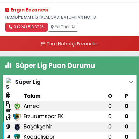
Engin Eczanesi
HAMİDİYE MAH. İSTİKLAL CAD. BATUMHAN NO:1 B
0 (224) 513 37 16
Yol Tarifi Al
Tüm Nöbetçi Eczaneler
Süper Lig Puan Durumu
Süper Lig
#
Takım
O
P
Amed
0
0
1
Erzurumspor FK
0
0
2
Başakşehir
0
0
3
Kocaelispor
0
0
4