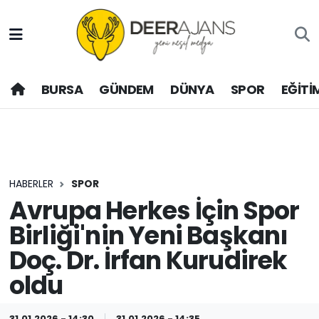
Hava Durumu
BURSA
GÜNDEM
DÜNYA
SPOR
EĞİTİ
Trafik Durumu
Puan Durumu ve Fikstür
Tüm Manşetler
HABERLER
SPOR
Son Dakika Haberleri
Avrupa Herkes İçin Spor
Birliği'nin Yeni Başkanı
Haber Arşivi
Doç. Dr. İrfan Kurudirek
oldu
31.01.2026 - 14:30
31.01.2026 - 14:35