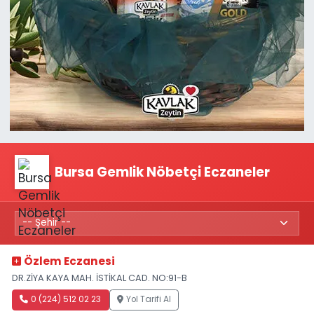
Bursa Gemlik Nöbetçi Eczaneler
Özlem Eczanesi
DR.ZİYA KAYA MAH. İSTİKAL CAD. NO:91-B
0 (224) 512 02 23
Yol Tarifi Al