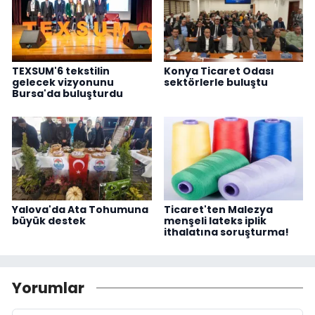
TEXSUM'6 tekstilin
Konya Ticaret Odası
gelecek vizyonunu
sektörlerle buluştu
Bursa'da buluşturdu
Yalova'da Ata Tohumuna
Ticaret'ten Malezya
büyük destek
menşeli lateks iplik
ithalatına soruşturma!
Yorumlar