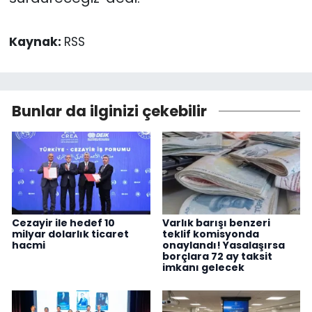
Kaynak:
RSS
Bunlar da ilginizi çekebilir
Cezayir ile hedef 10
Varlık barışı benzeri
milyar dolarlık ticaret
teklif komisyonda
hacmi
onaylandı! Yasalaşırsa
borçlara 72 ay taksit
imkanı gelecek