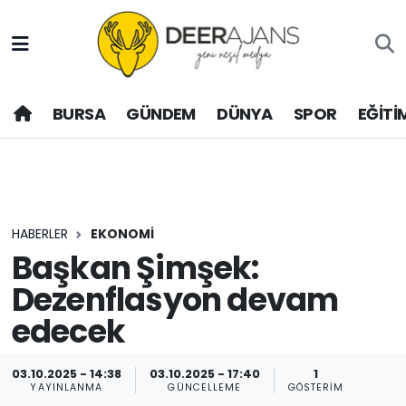
Hava Durumu
BURSA
GÜNDEM
DÜNYA
SPOR
EĞİTİ
Trafik Durumu
Puan Durumu ve Fikstür
Tüm Manşetler
HABERLER
EKONOMİ
Son Dakika Haberleri
Başkan Şimşek:
Dezenflasyon devam
Haber Arşivi
edecek
03.10.2025 - 14:38
03.10.2025 - 17:40
1
YAYINLANMA
GÜNCELLEME
GÖSTERIM