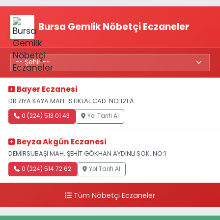
Bursa Gemlik Nöbetçi Eczaneler
Bayer Eczanesi
DR.ZİYA KAYA MAH. İSTİKLAL CAD. NO:121 A
0 (224) 513 01 43
Yol Tarifi Al
Beyza Akgün Eczanesi
DEMİRSUBAŞI MAH. ŞEHİT GÖKHAN AYDINLI SOK. NO:1
0 (224) 514 72 62
Yol Tarifi Al
Tüm Nöbetçi Eczaneler