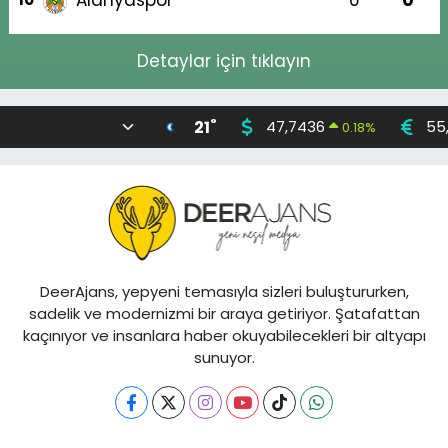
Alanyaspor
0
0
Detaylar için tıklayın
°
21
47,7436
55
0.18
%
DeerAjans, yepyeni temasıyla sizleri buluştururken,
sadelik ve modernizmi bir araya getiriyor. Şatafattan
kaçınıyor ve insanlara haber okuyabilecekleri bir altyapı
sunuyor.