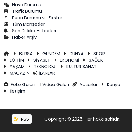
Hava Durumu
Trafik Durumu
Puan Durumu ve Fikstür
Tüm Manşetler
Son Dakika Haberleri
Haber Arşivi
BURSA
GÜNDEM
DÜNYA
SPOR
EĞİTİM
SİYASET
EKONOMİ
SAĞLIK
YAŞAM
TEKNOLOJİ
KÜLTÜR SANAT
MAGAZİN
İLANLAR
Foto Galeri
Video Galeri
Yazarlar
Künye
İletişim
RSS
Copyright © 2025. Her hakkı saklıdır.