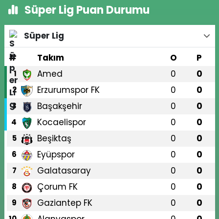
Süper Lig Puan Durumu
Süper Lig
#
Takım
O
P
Amed
0
0
1
Erzurumspor FK
0
0
2
Başakşehir
0
0
3
Kocaelispor
0
0
4
Beşiktaş
0
0
5
Eyüpspor
0
0
6
Galatasaray
0
0
7
Çorum FK
0
0
8
Gaziantep FK
0
0
9
10