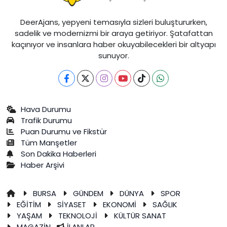
DeerAjans, yepyeni temasıyla sizleri buluştururken,
sadelik ve modernizmi bir araya getiriyor. Şatafattan
kaçınıyor ve insanlara haber okuyabilecekleri bir altyapı
sunuyor.
Hava Durumu
Trafik Durumu
Puan Durumu ve Fikstür
Tüm Manşetler
Son Dakika Haberleri
Haber Arşivi
BURSA
GÜNDEM
DÜNYA
SPOR
EĞİTİM
SİYASET
EKONOMİ
SAĞLIK
YAŞAM
TEKNOLOJİ
KÜLTÜR SANAT
MAGAZİN
İLANLAR