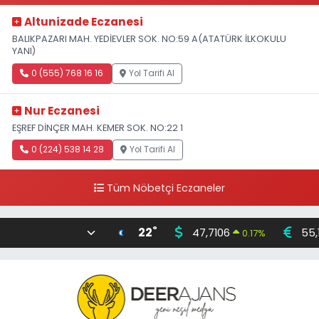
Altunizade Eczanesi
BALIKPAZARI MAH. YEDİEVLER SOK. NO:59 A(ATATÜRK İLKOKULU
YANI)
0 (555) 768 16 16
Yol Tarifi Al
Nur Eczanesi
EŞREF DİNÇER MAH. KEMER SOK. NO:22 1
0 (224) 538 14 28
Yol Tarifi Al
Tüm Nöbetçi Eczaneler
°
22
47,7106
55,
0.17
%