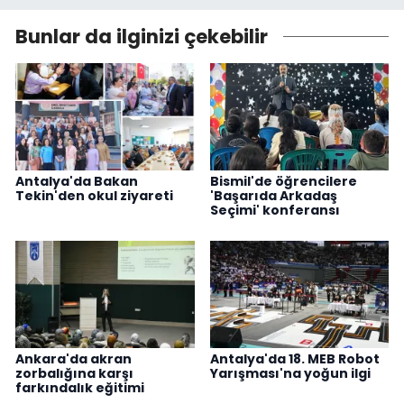
Bunlar da ilginizi çekebilir
Antalya'da Bakan
Bismil'de öğrencilere
Tekin'den okul ziyareti
'Başarıda Arkadaş
Seçimi' konferansı
Ankara'da akran
Antalya'da 18. MEB Robot
zorbalığına karşı
Yarışması'na yoğun ilgi
farkındalık eğitimi