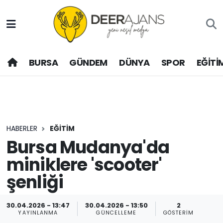
Hava Durumu
BURSA
GÜNDEM
DÜNYA
SPOR
EĞİTİ
Trafik Durumu
Puan Durumu ve Fikstür
Tüm Manşetler
HABERLER
EĞİTİM
Son Dakika Haberleri
Bursa Mudanya'da
miniklere 'scooter'
Haber Arşivi
şenliği
30.04.2026 - 13:47
30.04.2026 - 13:50
2
YAYINLANMA
GÜNCELLEME
GÖSTERIM