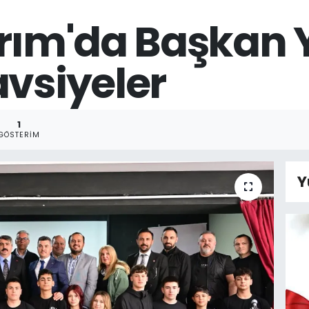
ırım'da Başkan 
avsiyeler
1
GÖSTERIM
Y