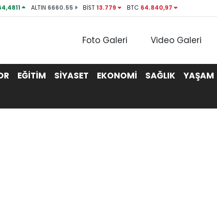
64,4811
ALTIN
6660.55
BİST
13.779
BTC
64.840,97
Foto Galeri
Video Galeri
OR
EĞİTİM
SİYASET
EKONOMİ
SAĞLIK
YAŞAM