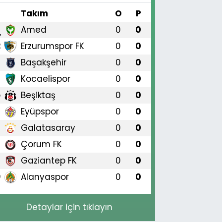
#
Takım
O
P
Amed
0
0
1
Erzurumspor FK
0
0
2
Başakşehir
0
0
3
Kocaelispor
0
0
4
Beşiktaş
0
0
5
Eyüpspor
0
0
6
Galatasaray
0
0
7
Çorum FK
0
0
8
Gaziantep FK
0
0
9
Alanyaspor
0
0
0
Detaylar için tıklayın