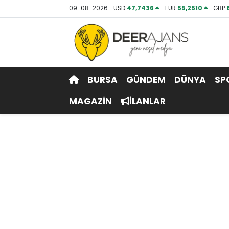
09-08-2026
USD
47,7436
EUR
55,2510
GBP
Hava Durumu
Trafik Durumu
BURSA
GÜNDEM
DÜNYA
SP
Puan Durumu ve Fikstür
MAGAZİN
İLANLAR
Tüm Manşetler
Son Dakika Haberleri
Haber Arşivi