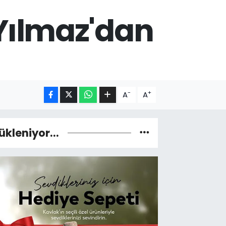
Yılmaz'dan
-
+
A
A
ükleniyor...