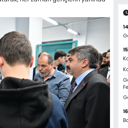
1
G
1
K
K
Ge
F
G
1
B