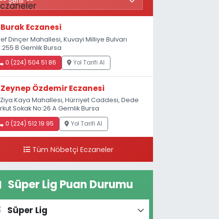
Burak Eczanesi
ref Dinçer Mahallesi, Kuvayi Milliye Bulvarı
:255 B Gemlik Bursa
0 (224) 504 51 86
Yol Tarifi Al
Zeynep Özdemir Eczanesi
.Ziya Kaya Mahallesi, Hürriyet Caddesi, Dede
rkut Sokak No:26 A Gemlik Bursa
0 (224) 512 19 95
Yol Tarifi Al
Tüm Nöbetçi Eczaneler
Süper Lig Puan Durumu
Süper Lig