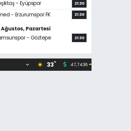
şiktaş - Eyüpspor
21:30
med - Erzurumspor FK
21:30
7 Ağustos, Pazartesi
amsunspor - Göztepe
21:30
°
33
47,7436
55,251
0.18
%