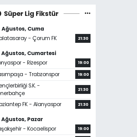
Süper Lig Fikstür
4 Ağustos, Cuma
alatasaray - Çorum FK
21:30
5 Ağustos, Cumartesi
onyaspor - Rizespor
19:00
asımpaşa - Trabzonspor
19:00
nçlerbirliği S.K. -
21:30
enerbahçe
aziantep FK - Alanyaspor
21:30
6 Ağustos, Pazar
aşakşehir - Kocaelispor
19:00