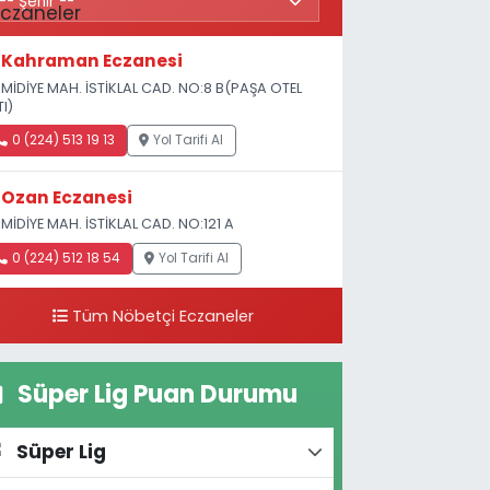
Kahraman Eczanesi
MİDİYE MAH. İSTİKLAL CAD. NO:8 B(PAŞA OTEL
TI)
0 (224) 513 19 13
Yol Tarifi Al
Ozan Eczanesi
MİDİYE MAH. İSTİKLAL CAD. NO:121 A
0 (224) 512 18 54
Yol Tarifi Al
Tüm Nöbetçi Eczaneler
Süper Lig Puan Durumu
Süper Lig