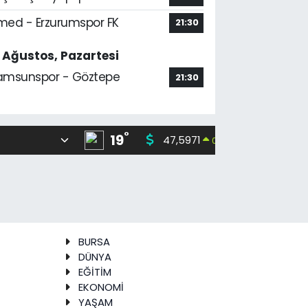
med - Erzurumspor FK
21:30
7 Ağustos, Pazartesi
amsunspor - Göztepe
21:30
°
19
47,5971
55,133
0.05
%
BURSA
DÜNYA
EĞİTİM
EKONOMİ
YAŞAM