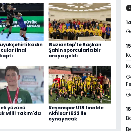
1
G
üyükşehirli kadın
Gaziantep'te Başkan
1
cular final
Şahin sporcularla bir
K
 kaptı
araya geldi
K
Ge
F
G
eli yüzücü
Keşanspor U18 finalde
1
k Milli Takım'da
Akhisar 1922 ile
B
oynayacak
Be