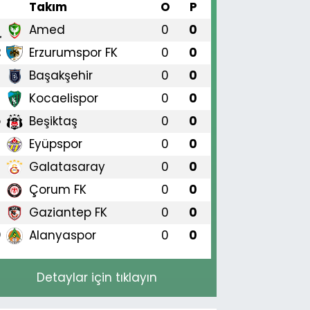
#
Takım
O
P
Amed
0
0
1
Erzurumspor FK
0
0
2
Başakşehir
0
0
3
Kocaelispor
0
0
4
Beşiktaş
0
0
5
Eyüpspor
0
0
6
Galatasaray
0
0
7
Çorum FK
0
0
8
Gaziantep FK
0
0
9
Alanyaspor
0
0
0
Detaylar için tıklayın