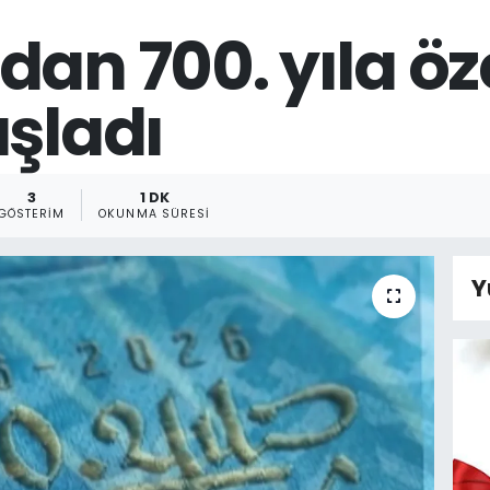
an 700. yıla öze
aşladı
3
1 DK
GÖSTERIM
OKUNMA SÜRESI
Y