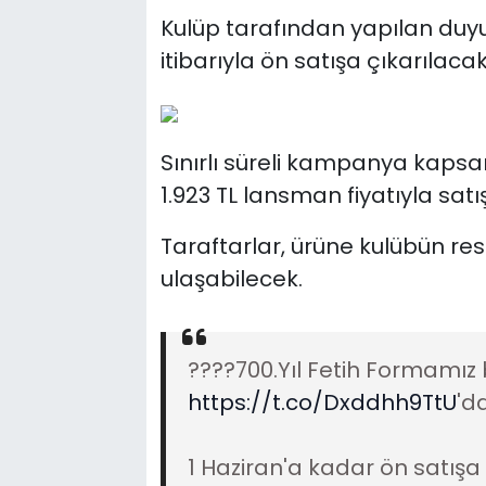
Kulüp tarafından yapılan duy
itibarıyla ön satışa çıkarılacak
Sınırlı süreli kampanya kapsa
1.923 TL lansman fiyatıyla satı
Taraftarlar, ürüne kulübün re
ulaşabilecek.
????700.Yıl Fetih Formamız 
https://t.co/Dxddhh9TtU
'd
1 Haziran'a kadar ön satışa 