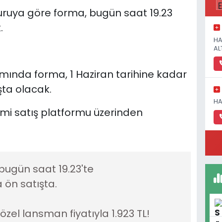
uruya göre forma, bugün saat 19.23
.
HA
AL
mında forma, 1 Haziran tarihine kadar
şta olacak.
HA
smi satış platformu üzerinden
bugün saat 19.23'te
a ön satışta.
özel lansman fiyatıyla 1.923 TL!