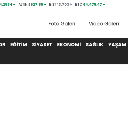
4,2534
ALTIN
6527.85
BİST
13.703
BTC
64.475,47
Foto Galeri
Video Galeri
OR
EĞİTİM
SİYASET
EKONOMİ
SAĞLIK
YAŞAM