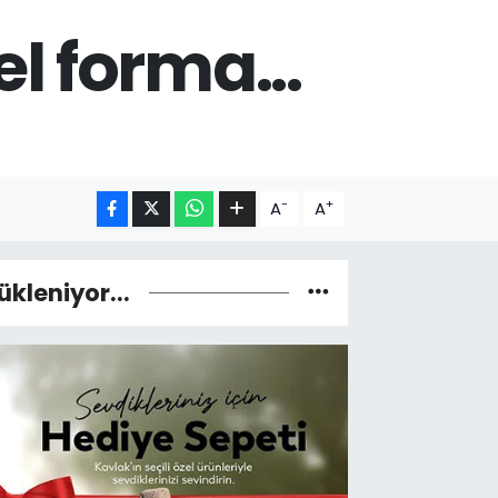
l forma...
-
+
A
A
ükleniyor...