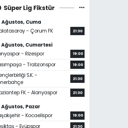
Süper Lig Fikstür
4 Ağustos, Cuma
alatasaray - Çorum FK
21:30
5 Ağustos, Cumartesi
onyaspor - Rizespor
19:00
asımpaşa - Trabzonspor
19:00
nçlerbirliği S.K. -
21:30
enerbahçe
aziantep FK - Alanyaspor
21:30
6 Ağustos, Pazar
aşakşehir - Kocaelispor
19:00
şiktaş - Eyüpspor
21:30