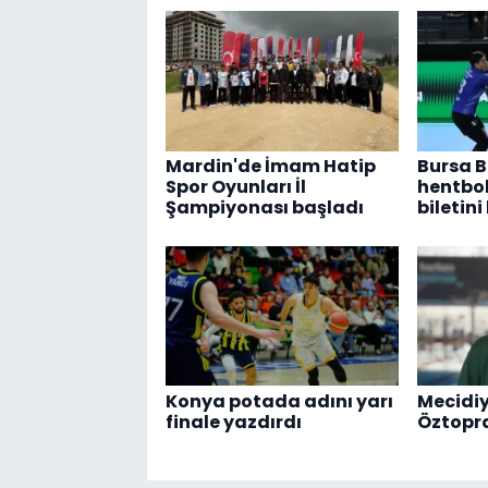
Mardin'de İmam Hatip
Bursa B
Spor Oyunları İl
hentbol
Şampiyonası başladı
biletini
Konya potada adını yarı
Mecidiy
finale yazdırdı
Öztopra