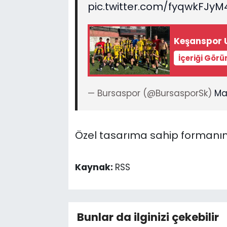
pic.twitter.com/fyqwkFJyM
Keşanspor U
İçeriği Görü
— Bursaspor (@BursasporSk)
Ma
Özel tasarıma sahip formanın 
Kaynak:
RSS
Bunlar da ilginizi çekebilir