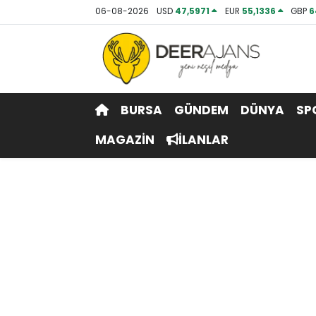
06-08-2026
USD
47,5971
EUR
55,1336
GBP
6
Hava Durumu
Trafik Durumu
BURSA
GÜNDEM
DÜNYA
SP
Puan Durumu ve Fikstür
MAGAZİN
İLANLAR
Tüm Manşetler
Son Dakika Haberleri
Haber Arşivi