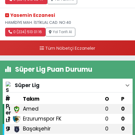
Yasemin Eczanesi
HAMİDİYE MAH. İSTİKLAL CAD. NO:40
0 (224) 513 01 16
Yol Tarifi Al
Tüm Nöbetçi Eczaneler
Süper Lig Puan Durumu
Süper Lig
#
Takım
O
P
Amed
0
0
1
Erzurumspor FK
0
0
2
Başakşehir
0
0
3