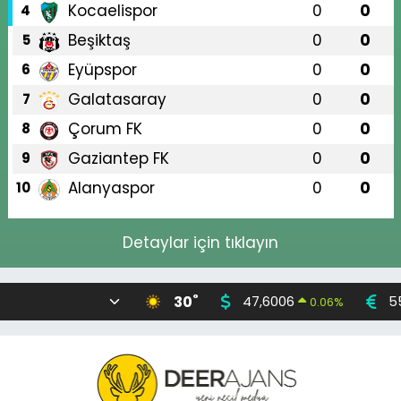
Kocaelispor
0
0
4
Beşiktaş
0
0
5
Eyüpspor
0
0
6
Galatasaray
0
0
7
Çorum FK
0
0
8
Gaziantep FK
0
0
9
Alanyaspor
0
0
10
Detaylar için tıklayın
°
30
47,6006
5
0.06
%