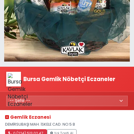
Bursa Gemlik Nöbetçi Eczaneler
Gemlik Eczanesi
DEMİRSUBAŞI MAH. İSKELE CAD. NO:5 B
0 (224) 513 02 47
Yol Tarifi Al