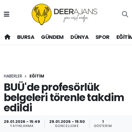
Hava Durumu
BURSA
GÜNDEM
DÜNYA
SPOR
EĞİTİ
Trafik Durumu
Puan Durumu ve Fikstür
Tüm Manşetler
HABERLER
EĞİTİM
Son Dakika Haberleri
BUÜ'de profesörlük
belgeleri törenle takdim
Haber Arşivi
edildi
29.01.2026 - 15:49
29.01.2026 - 15:50
1
YAYINLANMA
GÜNCELLEME
GÖSTERIM