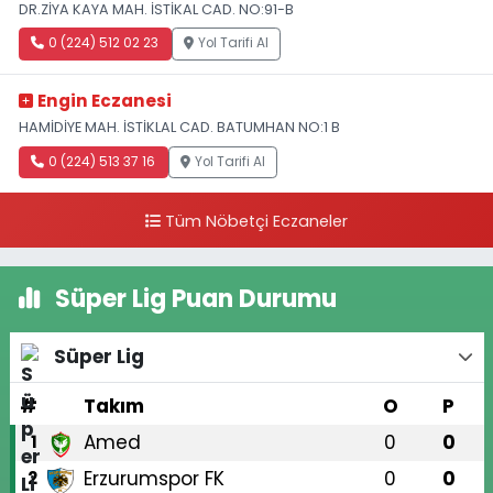
DR.ZİYA KAYA MAH. İSTİKAL CAD. NO:91-B
0 (224) 512 02 23
Yol Tarifi Al
Engin Eczanesi
HAMİDİYE MAH. İSTİKLAL CAD. BATUMHAN NO:1 B
0 (224) 513 37 16
Yol Tarifi Al
Tüm Nöbetçi Eczaneler
Süper Lig Puan Durumu
Süper Lig
#
Takım
O
P
Amed
0
0
1
Erzurumspor FK
0
0
2