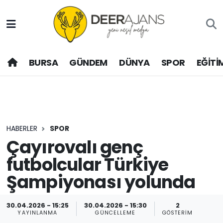
Hava Durumu
BURSA
GÜNDEM
DÜNYA
SPOR
EĞİTİ
Trafik Durumu
Puan Durumu ve Fikstür
Tüm Manşetler
HABERLER
SPOR
Son Dakika Haberleri
Çayırovalı genç
futbolcular Türkiye
Haber Arşivi
Şampiyonası yolunda
30.04.2026 - 15:25
30.04.2026 - 15:30
2
YAYINLANMA
GÜNCELLEME
GÖSTERIM