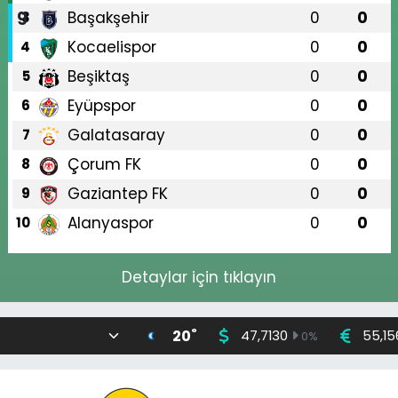
Başakşehir
0
0
3
Kocaelispor
0
0
4
Beşiktaş
0
0
5
Eyüpspor
0
0
6
Galatasaray
0
0
7
Çorum FK
0
0
8
Gaziantep FK
0
0
9
Alanyaspor
0
0
10
Detaylar için tıklayın
°
20
47,7130
55,15
0
%