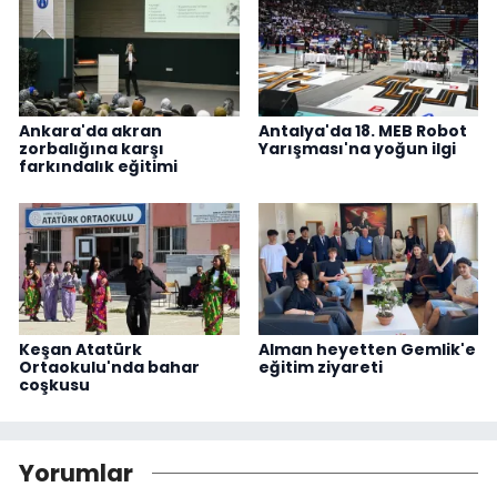
Ankara'da akran
Antalya'da 18. MEB Robot
zorbalığına karşı
Yarışması'na yoğun ilgi
farkındalık eğitimi
Keşan Atatürk
Alman heyetten Gemlik'e
Ortaokulu'nda bahar
eğitim ziyareti
coşkusu
Yorumlar