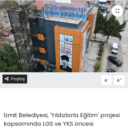
Paylaş
-
+
A
A
İzmit Belediyesi, 'Yıldızlarla Eğitim' projesi
kapsamında LGS ve YKS öncesi