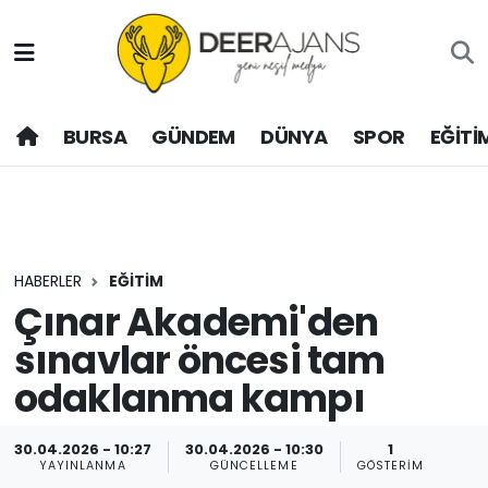
Hava Durumu
BURSA
GÜNDEM
DÜNYA
SPOR
EĞİTİ
Trafik Durumu
Puan Durumu ve Fikstür
Tüm Manşetler
HABERLER
EĞİTİM
Son Dakika Haberleri
Çınar Akademi'den
sınavlar öncesi tam
Haber Arşivi
odaklanma kampı
30.04.2026 - 10:27
30.04.2026 - 10:30
1
YAYINLANMA
GÜNCELLEME
GÖSTERIM