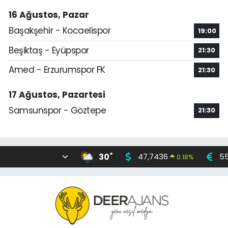
16 Ağustos, Pazar
Başakşehir - Kocaelispor
19:00
Beşiktaş - Eyüpspor
21:30
Amed - Erzurumspor FK
21:30
17 Ağustos, Pazartesi
Samsunspor - Göztepe
21:30
°
30
47,7436
55
0.18
%