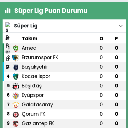
Süper Lig Puan Durumu
Süper Lig
#
Takım
O
P
Amed
0
0
1
Erzurumspor FK
0
0
2
Başakşehir
0
0
3
Kocaelispor
0
0
4
Beşiktaş
0
0
5
Eyüpspor
0
0
6
Galatasaray
0
0
7
Çorum FK
0
0
8
Gaziantep FK
0
0
9