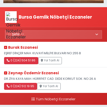
Bursa Gemlik Nöbetçi Eczaneler
Burak Eczanesi
EŞREF DİNÇER MAH. KUVAYİ MİLLİYE BULVARI NO:255 B
0 (224) 504 51 86
Yol Tarifi Al
Zeynep Özdemir Eczanesi
DR.ZİYA KAYA MAH. HÜRRİYET CAD. DEDE KORKUT SOK. NO:26 A
0 (224) 512 19 95
Yol Tarifi Al
Tüm Nöbetçi Eczaneler