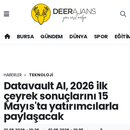
Hava Durumu
BURSA
GÜNDEM
DÜNYA
SPOR
EĞİTİ
Trafik Durumu
Puan Durumu ve Fikstür
Tüm Manşetler
HABERLER
TEKNOLOJİ
Son Dakika Haberleri
Datavault AI, 2026 ilk
çeyrek sonuçlarını 15
Haber Arşivi
Mayıs'ta yatırımcılarla
paylaşacak
01.05.2026 - 10:26
01.05.2026 - 10:35
3