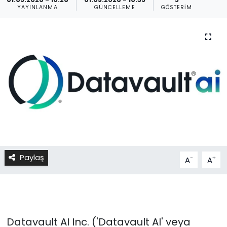
YAYINLANMA
GÜNCELLEME
GÖSTERIM
Paylaş
-
+
A
A
Datavault AI Inc. ('Datavault AI' veya