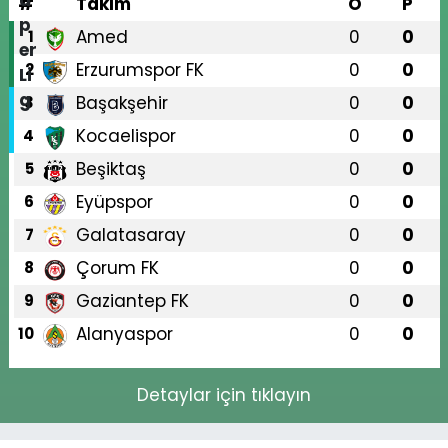
#
Takım
O
P
Amed
0
0
1
Erzurumspor FK
0
0
2
Başakşehir
0
0
3
Kocaelispor
0
0
4
Beşiktaş
0
0
5
Eyüpspor
0
0
6
Galatasaray
0
0
7
Çorum FK
0
0
8
Gaziantep FK
0
0
9
Alanyaspor
0
0
10
Detaylar için tıklayın