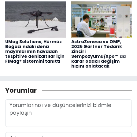
UMag Solutions, Hürmüz
AstraZeneca ve OMP,
Boğazı'ndaki deniz
2026 Gartner Tedarik
mayınlarının havadan
Zinciri
tespiti ve denizaltılar için
Sempozyumu/Xpo™'da
F1Mag® sistemini tanıttı
karar odaklı değişim
hızını anlatacak
Yorumlar