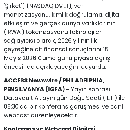
'Şirket') (NASDAQ:DVLT), veri
monetizasyonu, kimlik doğrulama, dijital
etkileşim ve gerçek dünya varlıklarının
('RWA') tokenizasyonu teknolojileri
sağlayıcısı olarak, 2026 yılının ilk
çeyreğine ait finansal sonuçlarını 15
Mayıs 2026 Cuma günü piyasa açılışı
öncesinde açıklayacağını duyurdu.
ACCESS Newswire / PHILADELPHIA,
PENS
İLVANYA (İGFA) -
Yayın sonrası
Datavault AI, aynı gün Doğu Saati ( ET ) ile
08:30'da bir konferans görüşmesi ve canlı
webcast düzenleyecektir.
Konferans ve Webcast Bilgileri