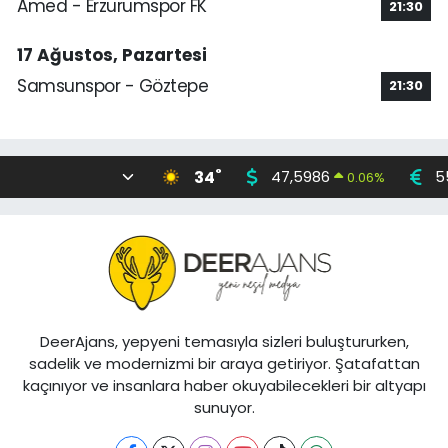
Amed - Erzurumspor FK
21:30
17 Ağustos, Pazartesi
Samsunspor - Göztepe
21:30
°
34
47,5986
5
0.06
%
DeerAjans, yepyeni temasıyla sizleri buluştururken,
sadelik ve modernizmi bir araya getiriyor. Şatafattan
kaçınıyor ve insanlara haber okuyabilecekleri bir altyapı
sunuyor.