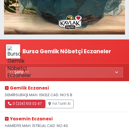
Bursa Gemlik Nöbetçi Eczaneler
Gemlik Eczanesi
DEMİRSUBAŞI MAH. İSKELE CAD. NO:5 B
0 (224) 513 02 47
Yol Tarifi Al
Yasemin Eczanesi
HAMİDİYE MAH. İSTİKLAL CAD. NO:40