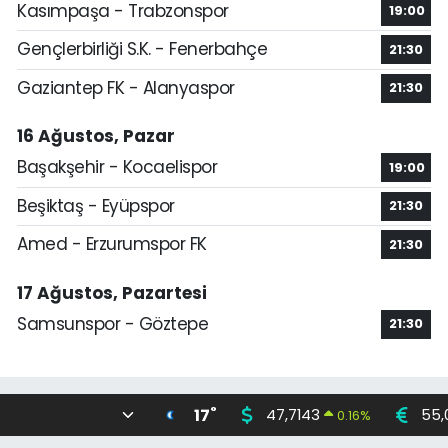
Kasımpaşa - Trabzonspor
19:00
Gençlerbirliği S.K. - Fenerbahçe
21:30
Gaziantep FK - Alanyaspor
21:30
16 Ağustos, Pazar
Başakşehir - Kocaelispor
19:00
Beşiktaş - Eyüpspor
21:30
Amed - Erzurumspor FK
21:30
17 Ağustos, Pazartesi
Samsunspor - Göztepe
21:30
°
17
47,7143
55,
0.16
%