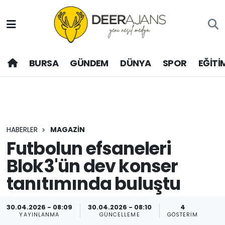
Hava Durumu
BURSA
GÜNDEM
DÜNYA
SPOR
EĞİTİ
Trafik Durumu
Puan Durumu ve Fikstür
Tüm Manşetler
HABERLER
MAGAZİN
Son Dakika Haberleri
Futbolun efsaneleri
Blok3'ün dev konser
Haber Arşivi
tanıtımında buluştu
30.04.2026 - 08:09
30.04.2026 - 08:10
4
YAYINLANMA
GÜNCELLEME
GÖSTERIM