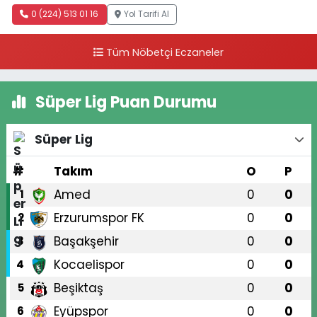
0 (224) 513 01 16
Yol Tarifi Al
Tüm Nöbetçi Eczaneler
Süper Lig Puan Durumu
Süper Lig
#
Takım
O
P
Amed
0
0
1
Erzurumspor FK
0
0
2
Başakşehir
0
0
3
Kocaelispor
0
0
4
Beşiktaş
0
0
5
Eyüpspor
0
0
6