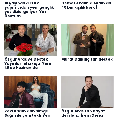
18 yaşındaki Türk
Demet Akalın'a Aydın'da
yapımcıdan yeni gençlik
45 bin kişilik koro!
yaz dizisi geliyor: Yaz
Dostum
Özgür Aras ve Destek
Murat Dalkılıç'tan destek
Yayınları el sıkıştı: Yeni
kitap Haziran'da
Zeki Arkun'dan Simge
Özgür Aras'tan hayat
Sağın ile yeni tekli 'Yeni
dersleri... İrem Derici