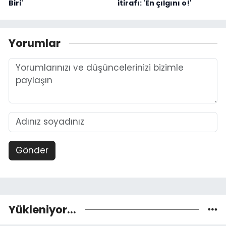
Biri'
itirafı: 'En çılgını o!'
Yorumlar
Gönder
Yükleniyor...