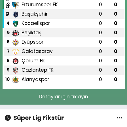
Erzurumspor FK
0
0
2
Başakşehir
0
0
3
Kocaelispor
0
0
4
Beşiktaş
0
0
5
Eyüpspor
0
0
6
Galatasaray
0
0
7
Çorum FK
0
0
8
Gaziantep FK
0
0
9
Alanyaspor
0
0
10
Detaylar için tıklayın
Süper Lig Fikstür