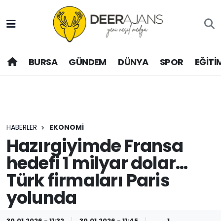
Hava Durumu
BURSA
GÜNDEM
DÜNYA
SPOR
EĞİTİ
Trafik Durumu
Puan Durumu ve Fikstür
Tüm Manşetler
HABERLER
EKONOMİ
Son Dakika Haberleri
Hazırgiyimde Fransa
hedefi 1 milyar dolar...
Haber Arşivi
Türk firmaları Paris
yolunda
30.01.2026 - 11:32
30.01.2026 - 11:45
1