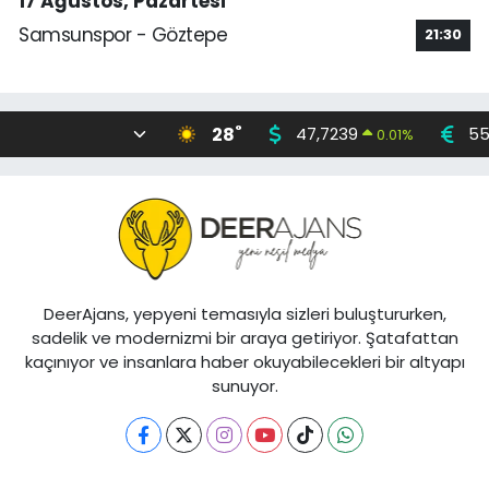
17 Ağustos, Pazartesi
Samsunspor - Göztepe
21:30
°
28
47,7239
55
0.01
%
DeerAjans, yepyeni temasıyla sizleri buluştururken,
sadelik ve modernizmi bir araya getiriyor. Şatafattan
kaçınıyor ve insanlara haber okuyabilecekleri bir altyapı
sunuyor.