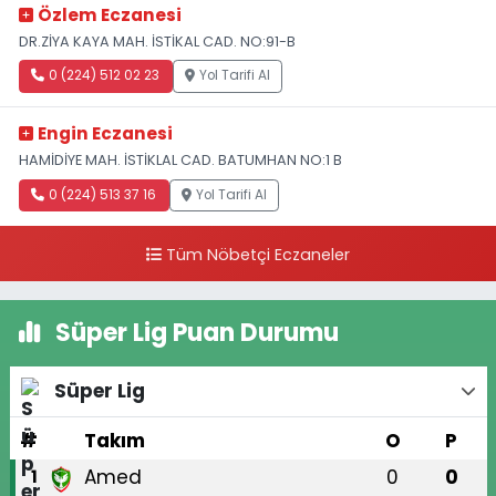
Özlem Eczanesi
DR.ZİYA KAYA MAH. İSTİKAL CAD. NO:91-B
0 (224) 512 02 23
Yol Tarifi Al
Engin Eczanesi
HAMİDİYE MAH. İSTİKLAL CAD. BATUMHAN NO:1 B
0 (224) 513 37 16
Yol Tarifi Al
Tüm Nöbetçi Eczaneler
Süper Lig Puan Durumu
Süper Lig
#
Takım
O
P
Amed
0
0
1