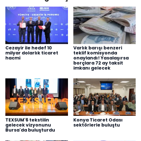
Cezayir ile hedef 10
Varlık barışı benzeri
milyar dolarlık ticaret
teklif komisyonda
hacmi
onaylandı! Yasalaşırsa
borçlara 72 ay taksit
imkanı gelecek
TEXSUM'6 tekstilin
Konya Ticaret Odası
gelecek vizyonunu
sektörlerle buluştu
Bursa'da buluşturdu