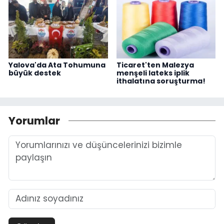
Yalova'da Ata Tohumuna
Ticaret'ten Malezya
büyük destek
menşeli lateks iplik
ithalatına soruşturma!
Yorumlar