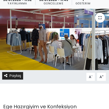
YAYINLANMA
GÜNCELLEME
GÖSTERIM
Paylaş
-
+
A
A
Ege Hazırgiyim ve Konfeksiyon