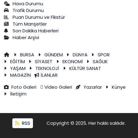
Hava Durumu
Trafik Durumu
Puan Durumu ve Fikstür
Tüm Manşetler
Son Dakika Haberleri
Haber Arşivi
BURSA
GÜNDEM
DÜNYA
SPOR
EĞİTİM
SİYASET
EKONOMİ
SAĞLIK
YAŞAM
TEKNOLOJİ
KÜLTÜR SANAT
MAGAZİN
İLANLAR
Foto Galeri
Video Galeri
Yazarlar
Künye
İletişim
RSS
Copyright © 2025. Her hakkı saklıdır.