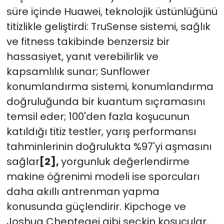
süre içinde Huawei, teknolojik üstünlüğünü
titizlikle geliştirdi: TruSense sistemi, sağlık
ve fitness takibinde benzersiz bir
hassasiyet, yanıt verebilirlik ve
kapsamlılık sunar; Sunflower
konumlandırma sistemi, konumlandırma
doğruluğunda bir kuantum sıçramasını
temsil eder; 100'den fazla koşucunun
katıldığı titiz testler, yarış performansı
tahminlerinin doğrulukta %97'yi aşmasını
sağlar
[2],
yorgunluk değerlendirme
makine öğrenimi modeli ise sporcuları
daha akıllı antrenman yapma
konusunda güçlendirir. Kipchoge ve
Joshua Cheptegei gibi seçkin koşucular,