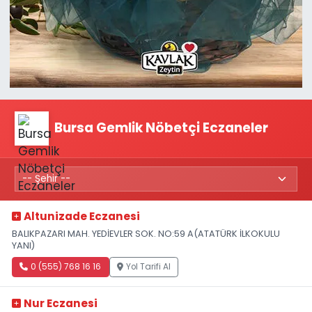
Bursa Gemlik Nöbetçi Eczaneler
Altunizade Eczanesi
BALIKPAZARI MAH. YEDİEVLER SOK. NO:59 A(ATATÜRK İLKOKULU
YANI)
0 (555) 768 16 16
Yol Tarifi Al
Nur Eczanesi