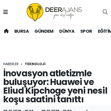
Hava Durumu
BURSA
GÜNDEM
DÜNYA
SPOR
EĞİTİ
Trafik Durumu
Puan Durumu ve Fikstür
Tüm Manşetler
HABERLER
TEKNOLOJİ
Son Dakika Haberleri
İnovasyon atletizmle
buluşuyor: Huawei ve
Haber Arşivi
Eliud Kipchoge yeni nesil
koşu saatini tanıttı
29.01.2026 - 16:34
29.01.2026 - 16:50
1