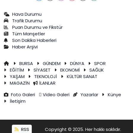
Hava Durumu
Trafik Durumu
Puan Durumu ve Fikstür
Tüm Manşetler
Son Dakika Haberleri
Haber Arşivi
BURSA
GÜNDEM
DÜNYA
SPOR
EĞİTİM
SİYASET
EKONOMİ
SAĞLIK
YAŞAM
TEKNOLOJİ
KÜLTÜR SANAT
MAGAZİN
İLANLAR
Foto Galeri
Video Galeri
Yazarlar
Künye
İletişim
RSS
Copyright © 2025. Her hakkı saklıdır.