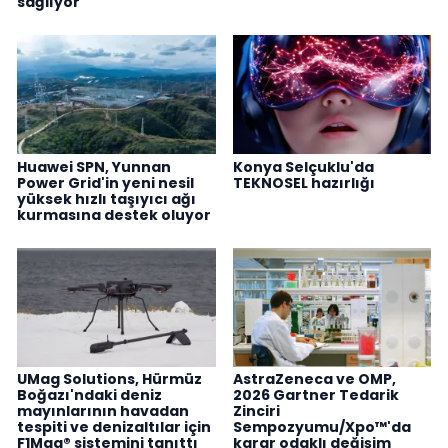
sağlıyor
Huawei SPN, Yunnan
Konya Selçuklu'da
Power Grid'in yeni nesil
TEKNOSEL hazırlığı
yüksek hızlı taşıyıcı ağı
kurmasına destek oluyor
UMag Solutions, Hürmüz
AstraZeneca ve OMP,
Boğazı'ndaki deniz
2026 Gartner Tedarik
mayınlarının havadan
Zinciri
tespiti ve denizaltılar için
Sempozyumu/Xpo™'da
F1Mag® sistemini tanıttı
karar odaklı değişim