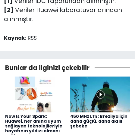
[1]
Veriler IDC raporundan alınmıştır.
[2]
Veriler Huawei laboratuvarlarından
alınmıştır.
Kaynak:
RSS
Bunlar da ilginizi çekebilir
Now Is Your Spark:
450 MHz LTE: Brezilya için
Huawei, her anına uyum
daha güçlü, daha akıllı
sağlayan teknolojileriyle
şebeke
hayatının yıldızı olmanı