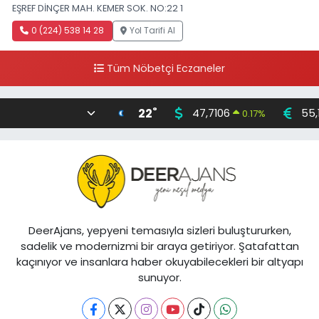
EŞREF DİNÇER MAH. KEMER SOK. NO:22 1
0 (224) 538 14 28
Yol Tarifi Al
Tüm Nöbetçi Eczaneler
°
22
47,7106
55,
0.17
%
DeerAjans, yepyeni temasıyla sizleri buluştururken,
sadelik ve modernizmi bir araya getiriyor. Şatafattan
kaçınıyor ve insanlara haber okuyabilecekleri bir altyapı
sunuyor.