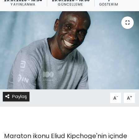
YAYINLANMA
GÜNCELLEME
GÖSTERIM
Paylaş
-
+
A
A
Maraton ikonu Eliud Kipchoge'nin içinde