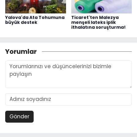
Yalova'da Ata Tohumuna
Ticaret'ten Malezya
büyük destek
menşeli lateks iplik
ithalatına soruşturma!
Yorumlar
Gönder