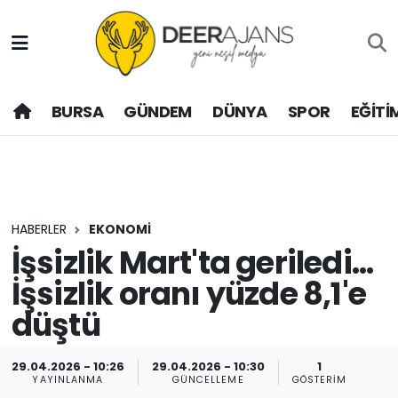
Hava Durumu
BURSA
GÜNDEM
DÜNYA
SPOR
EĞİTİ
Trafik Durumu
Puan Durumu ve Fikstür
Tüm Manşetler
HABERLER
EKONOMİ
Son Dakika Haberleri
İşsizlik Mart'ta geriledi...
İşsizlik oranı yüzde 8,1'e
Haber Arşivi
düştü
29.04.2026 - 10:26
29.04.2026 - 10:30
1
YAYINLANMA
GÜNCELLEME
GÖSTERIM