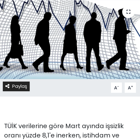
Paylaş
-
+
A
A
TÜİK verilerine göre Mart ayında işsizlik
oranı yüzde 8,1'e inerken, istihdam ve