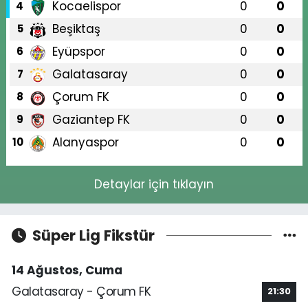
Kocaelispor
0
0
4
Beşiktaş
0
0
5
Eyüpspor
0
0
6
Galatasaray
0
0
7
Çorum FK
0
0
8
Gaziantep FK
0
0
9
Alanyaspor
0
0
10
Detaylar için tıklayın
Süper Lig Fikstür
14 Ağustos, Cuma
Galatasaray - Çorum FK
21:30