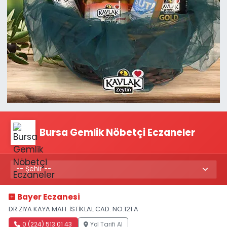
Bursa Gemlik Nöbetçi Eczaneler
Bayer Eczanesi
DR.ZİYA KAYA MAH. İSTİKLAL CAD. NO:121 A
0 (224) 513 01 43
Yol Tarifi Al