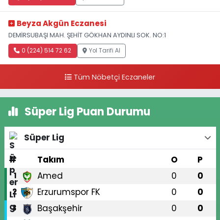
Beyza Akgün Eczanesi
DEMİRSUBAŞI MAH. ŞEHİT GÖKHAN AYDINLI SOK. NO:1
0 (224) 514 72 62
Yol Tarifi Al
Tüm Nöbetçi Eczaneler
Süper Lig Puan Durumu
Süper Lig
#
Takım
O
P
Amed
0
0
1
Erzurumspor FK
0
0
2
Başakşehir
0
0
3