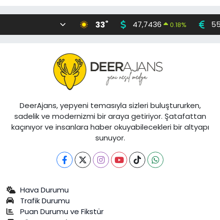
°
33
47,7436
55
0.18
%
DeerAjans, yepyeni temasıyla sizleri buluştururken,
sadelik ve modernizmi bir araya getiriyor. Şatafattan
kaçınıyor ve insanlara haber okuyabilecekleri bir altyapı
sunuyor.
Hava Durumu
Trafik Durumu
Puan Durumu ve Fikstür