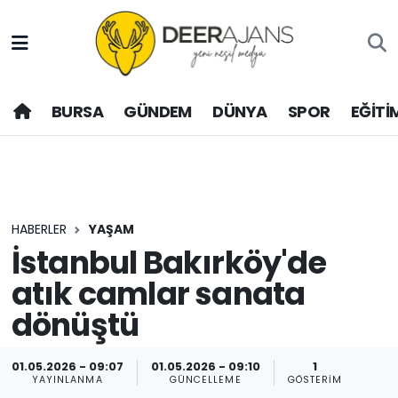
Hava Durumu
BURSA
GÜNDEM
DÜNYA
SPOR
EĞİTİ
Trafik Durumu
Puan Durumu ve Fikstür
Tüm Manşetler
HABERLER
YAŞAM
Son Dakika Haberleri
İstanbul Bakırköy'de
atık camlar sanata
Haber Arşivi
dönüştü
01.05.2026 - 09:07
01.05.2026 - 09:10
1
YAYINLANMA
GÜNCELLEME
GÖSTERIM