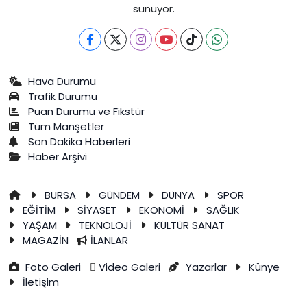
sunuyor.
Hava Durumu
Trafik Durumu
Puan Durumu ve Fikstür
Tüm Manşetler
Son Dakika Haberleri
Haber Arşivi
BURSA
GÜNDEM
DÜNYA
SPOR
EĞİTİM
SİYASET
EKONOMİ
SAĞLIK
YAŞAM
TEKNOLOJİ
KÜLTÜR SANAT
MAGAZİN
İLANLAR
Foto Galeri
Video Galeri
Yazarlar
Künye
İletişim