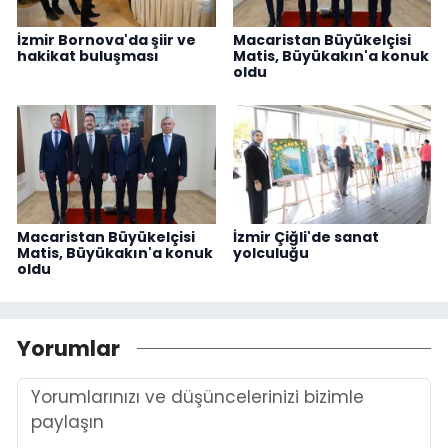
İzmir Bornova'da şiir ve
Macaristan Büyükelçisi
hakikat buluşması
Matis, Büyükakın'a konuk
oldu
Macaristan Büyükelçisi
İzmir Çiğli'de sanat
Matis, Büyükakın'a konuk
yolculuğu
oldu
Yorumlar