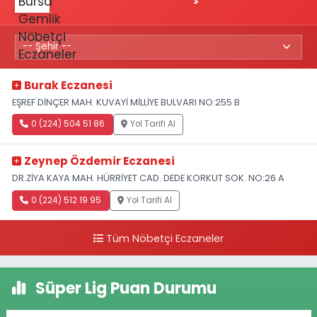
Burak Eczanesi
EŞREF DİNÇER MAH. KUVAYİ MİLLİYE BULVARI NO:255 B
0 (224) 504 51 86
Yol Tarifi Al
Zeynep Özdemir Eczanesi
DR.ZİYA KAYA MAH. HÜRRİYET CAD. DEDE KORKUT SOK. NO:26 A
0 (224) 512 19 95
Yol Tarifi Al
Tüm Nöbetçi Eczaneler
Süper Lig Puan Durumu