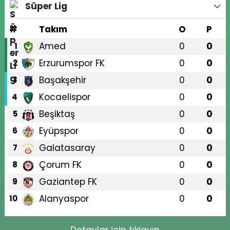
Süper Lig
#
Takım
O
P
Amed
0
0
1
Erzurumspor FK
0
0
2
Başakşehir
0
0
3
Kocaelispor
0
0
4
Beşiktaş
0
0
5
Eyüpspor
0
0
6
Galatasaray
0
0
7
Çorum FK
0
0
8
Gaziantep FK
0
0
9
Alanyaspor
0
0
10