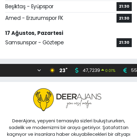
Beşiktaş - Eyüpspor
21:30
Amed - Erzurumspor FK
21:30
17 Ağustos, Pazartesi
Samsunspor - Göztepe
21:30
°
23
47,7239
55
0.01
%
DeerAjans, yepyeni temasıyla sizleri buluştururken,
sadelik ve modernizmi bir araya getiriyor. Şatafattan
kaçınıyor ve insanlara haber okuyabilecekleri bir altyapı