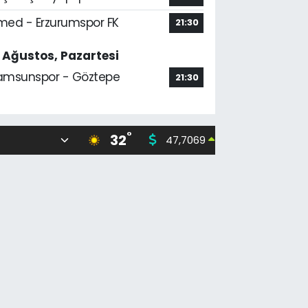
med - Erzurumspor FK
21:30
7 Ağustos, Pazartesi
amsunspor - Göztepe
21:30
°
32
47,7069
55,02
0.17
%