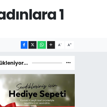
adınlara 1
-
+
A
A
ükleniyor...