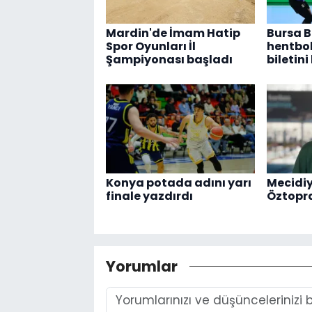
Mardin'de İmam Hatip
Bursa B
Spor Oyunları İl
hentbol
Şampiyonası başladı
biletini
Konya potada adını yarı
Mecidiy
finale yazdırdı
Öztopra
Yorumlar