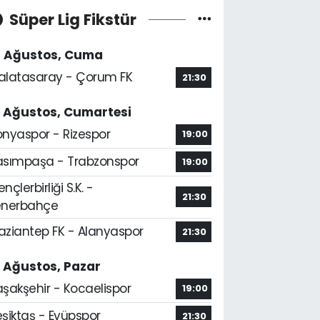
Süper Lig Fikstür
4 Ağustos, Cuma
alatasaray - Çorum FK
21:30
5 Ağustos, Cumartesi
onyaspor - Rizespor
19:00
asımpaşa - Trabzonspor
19:00
nçlerbirliği S.K. -
21:30
enerbahçe
aziantep FK - Alanyaspor
21:30
6 Ağustos, Pazar
aşakşehir - Kocaelispor
19:00
şiktaş - Eyüpspor
21:30