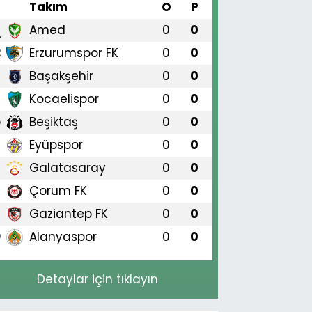
#
Takım
O
P
Amed
0
0
1
Erzurumspor FK
0
0
2
Başakşehir
0
0
3
Kocaelispor
0
0
4
Beşiktaş
0
0
5
Eyüpspor
0
0
6
Galatasaray
0
0
7
Çorum FK
0
0
8
Gaziantep FK
0
0
9
Alanyaspor
0
0
0
Detaylar için tıklayın