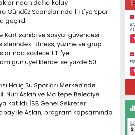
anaklarından daha kolay
ara Gündüz Seanslarında 1 TL'ye Spor
 geçirdi.
BA
A(
art sahibi ve sosyal güvencesi
islerindeki fitness, yüzme ve grup
slarında sadece 1 TL'ye
am gün üyeliklerde ise yüzde 50
EŞ
ı Haliç Su Sporları Merkezi'nde
ili Nuri Aslan ve Maltepe Belediye
a katıldı. İBB Genel Sekreter
abay ile Aslan, program kapsamında