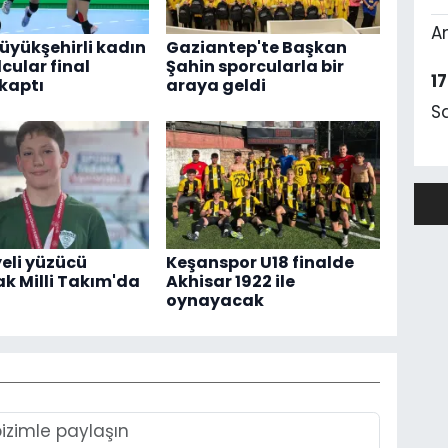
A
üyükşehirli kadın
Gaziantep'te Başkan
cular final
Şahin sporcularla bir
1
 kaptı
araya geldi
S
eli yüzücü
Keşanspor U18 finalde
k Milli Takım'da
Akhisar 1922 ile
oynayacak