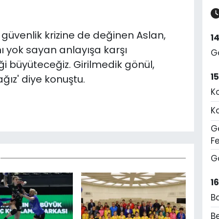
e güvenlik krizine de değinen Aslan,
1
nı yok sayan anlayışa karşı
G
iği büyüteceğiz. Girilmedik gönül,
1
ız' diye konuştu.
K
K
Ge
F
G
1
B
Be