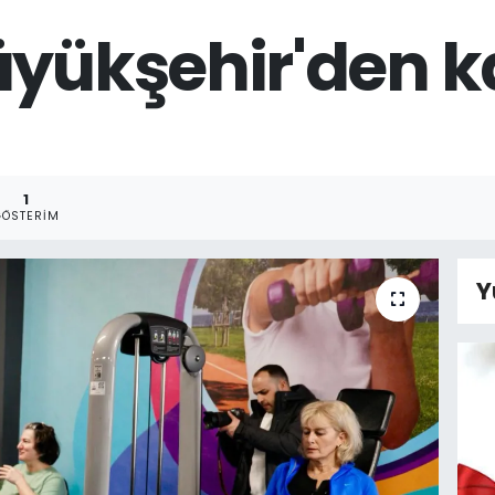
üyükşehir'den k
1
GÖSTERIM
Y