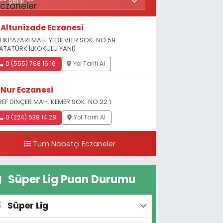
Altunizade Eczanesi
LIKPAZARI MAH. YEDİEVLER SOK. NO:59
ATATÜRK İLKOKULU YANI)
0 (555) 768 16 16
Yol Tarifi Al
Nur Eczanesi
REF DİNÇER MAH. KEMER SOK. NO:22 1
0 (224) 538 14 28
Yol Tarifi Al
Tüm Nöbetçi Eczaneler
Süper Lig Puan Durumu
Süper Lig