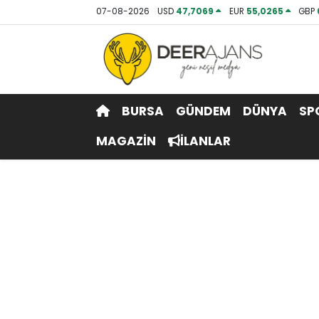
07-08-2026
USD
47,7069
EUR
55,0265
GBP
Hava Durumu
Trafik Durumu
BURSA
GÜNDEM
DÜNYA
SP
Puan Durumu ve Fikstür
MAGAZİN
İLANLAR
Tüm Manşetler
Son Dakika Haberleri
Haber Arşivi