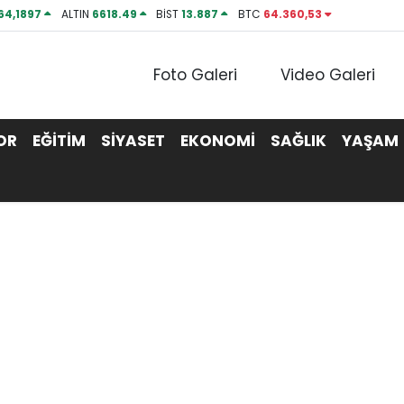
64,1897
ALTIN
6618.49
BİST
13.887
BTC
64.360,53
Foto Galeri
Video Galeri
OR
EĞİTİM
SİYASET
EKONOMİ
SAĞLIK
YAŞAM