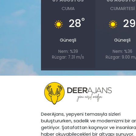
CUMA
CUMARTESI
°
28
29
Güneşli
Güneşli
Nem: %39
Nem: %36
Rüzgar: 7.31 m/s
Rüzgar: 9.00 m
DeerAjans, yepyeni temasıyla sizleri
buluştururken, sadelik ve modernizmi bir a
getiriyor. Şatafattan kaçınıyor ve insanlar
haber okuyabilecekleri bir altyapı sunuyor.