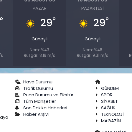
PAZAR
PAZARTESI
°
°
°
29
29
Güneşli
Güneşli
Nem: %43
Nem: %48
/s
Rüzgar: 8.19 m/s
Rüzgar: 9.31 m/s
R
Hava Durumu
Trafik Durumu
GÜNDEM
Puan Durumu ve Fikstür
SPOR
Tüm Manşetler
SİYASET
Son Dakika Haberleri
SAĞLIK
Haber Arşivi
TEKNOLOJİ
raya
MAGAZİN
a