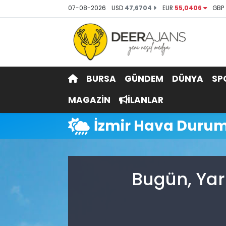
07-08-2026
USD
47,6704
EUR
55,0406
GBP
Hava Durumu
Trafik Durumu
BURSA
GÜNDEM
DÜNYA
SP
Puan Durumu ve Fikstür
MAGAZİN
İLANLAR
Tüm Manşetler
İzmir Hava Duru
Son Dakika Haberleri
Haber Arşivi
Bugün, Yar