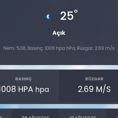
°
25
Açık
Nem: %38, Basınç: 1008 hpa hPa, Rüzgar: 2.69 m/s
BASINÇ
RÜZGAR
1008 HPA
2.69 M/S
hpa
S
09 AĞUSTOS
10 AĞUSTOS