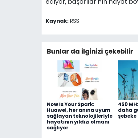
ediyor, başarılarının hayat b
Kaynak:
RSS
Bunlar da ilginizi çekebilir
Now Is Your Spark:
450 MHz
Huawei, her anına uyum
daha gü
sağlayan teknolojileriyle
şebeke
hayatının yıldızı olmanı
sağlıyor