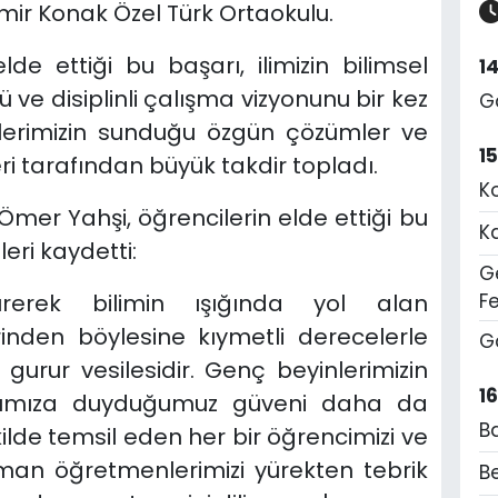
zmir Konak Özel Türk Ortaokulu.
lde ettiği bu başarı, ilimizin bilimsel
1
ve disiplinli çalışma vizyonunu bir kez
G
lerimizin sunduğu özgün çözümler ve
1
leri tarafından büyük takdir topladı.
K
. Ömer Yahşi, öğrencilerin elde ettiği bu
K
eri kaydetti:
Ge
F
ştürerek bilimin ışığında yol alan
lerinden böylesine kıymetli derecelerle
G
 gurur vesilesidir. Genç beyinlerimizin
1
larımıza duyduğumuz güveni daha da
B
ekilde temsil eden her bir öğrencimizi ve
man öğretmenlerimizi yürekten tebrik
Be