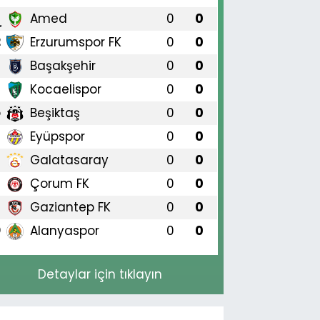
Amed
0
0
1
Erzurumspor FK
0
0
2
Başakşehir
0
0
3
Kocaelispor
0
0
4
Beşiktaş
0
0
5
Eyüpspor
0
0
6
Galatasaray
0
0
7
Çorum FK
0
0
8
Gaziantep FK
0
0
9
Alanyaspor
0
0
0
Detaylar için tıklayın