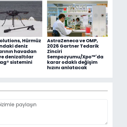
olutions, Hürmüz
AstraZeneca ve OMP,
ndaki deniz
2026 Gartner Tedarik
arının havadan
Zinciri
ve denizaltılar
Sempozyumu/Xpo™'da
Mag® sistemini
karar odaklı değişim
hızını anlatacak