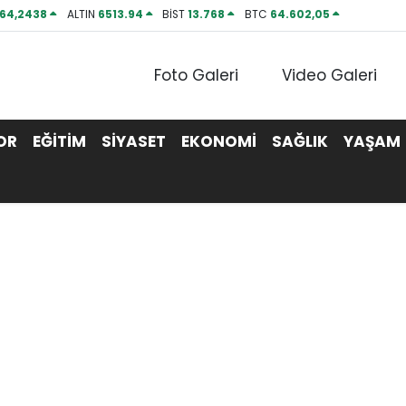
64,2438
ALTIN
6513.94
BİST
13.768
BTC
64.602,05
Foto Galeri
Video Galeri
OR
EĞİTİM
SİYASET
EKONOMİ
SAĞLIK
YAŞAM