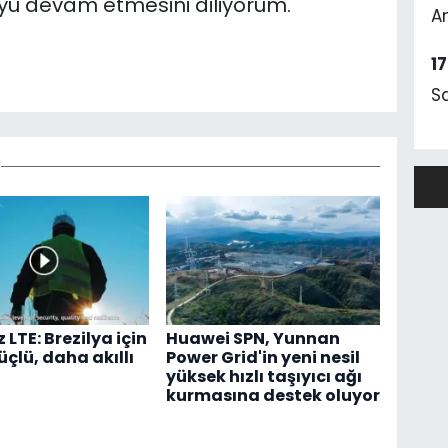
oyu devam etmesini diliyorum.'
A
1
S
 LTE: Brezilya için
Huawei SPN, Yunnan
çlü, daha akıllı
Power Grid'in yeni nesil
yüksek hızlı taşıyıcı ağı
kurmasına destek oluyor