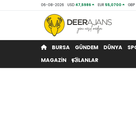
06-08-2026
USD
47,5986
EUR
55,0700
GBP
Hava Durumu
Trafik Durumu
BURSA
GÜNDEM
DÜNYA
SP
Puan Durumu ve Fikstür
MAGAZİN
İLANLAR
Tüm Manşetler
Son Dakika Haberleri
Haber Arşivi