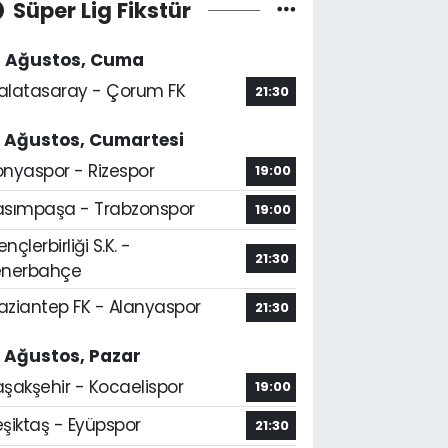
Süper Lig Fikstür
4 Ağustos, Cuma
alatasaray - Çorum FK
21:30
5 Ağustos, Cumartesi
onyaspor - Rizespor
19:00
asımpaşa - Trabzonspor
19:00
nçlerbirliği S.K. -
21:30
enerbahçe
aziantep FK - Alanyaspor
21:30
6 Ağustos, Pazar
aşakşehir - Kocaelispor
19:00
şiktaş - Eyüpspor
21:30