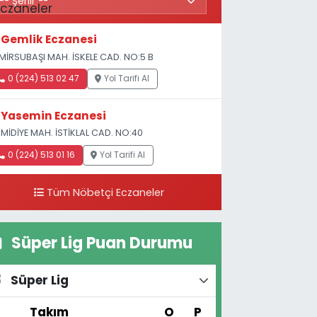
Gemlik Eczanesi
MİRSUBAŞI MAH. İSKELE CAD. NO:5 B
0 (224) 513 02 47
Yol Tarifi Al
Yasemin Eczanesi
MİDİYE MAH. İSTİKLAL CAD. NO:40
0 (224) 513 01 16
Yol Tarifi Al
Tüm Nöbetçi Eczaneler
Süper Lig Puan Durumu
Süper Lig
#
Takım
O
P