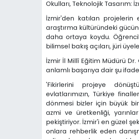
Okulları, Teknolojik Tasarım: İ
İzmir'den katılan projelerin e
araştırma kültüründeki gücünü 
daha ortaya koydu. Öğrenci
bilimsel bakış açıları, jüri üye
İzmir İl Millî Eğitim Müdürü Dr
anlamlı başarıya dair şu ifadel
'Fikirlerini projeye dönü
evlatlarımızın, Türkiye final
dönmesi bizler için büyük bir
azmi ve üretkenliği, yarın
pekiştiriyor. İzmir'i en güzel ş
onlara rehberlik eden danış