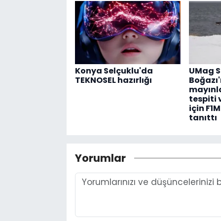
Konya Selçuklu'da
UMag S
TEKNOSEL hazırlığı
Boğazı'
mayınl
tespiti 
için F1
tanıttı
Yorumlar