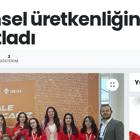
msel üretkenliğin
ladı
2
GÖSTERIM
Y