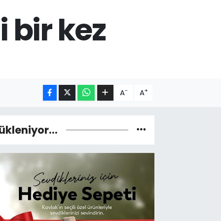
i bir kez
-
+
A
A
ükleniyor...