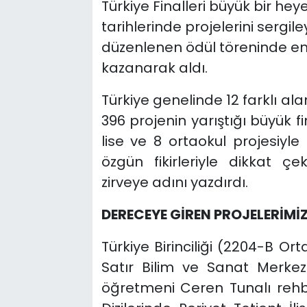
Türkiye Finalleri büyük bir h
tarihlerinde projelerini sergile
düzenlenen ödül töreninde emek
kazanarak aldı.
Türkiye genelinde 12 farklı al
396 projenin yarıştığı büyük fin
lise ve 8 ortaokul projesiyle 
özgün fikirleriyle dikkat çe
zirveye adını yazdırdı.
DERECEYE GİREN PROJELERİMİ
Türkiye Birinciliği (2204-B O
Satır Bilim ve Sanat Merke
öğretmeni Ceren Tunalı rehbe