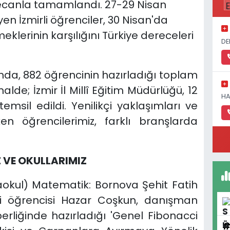
eyecanla tamamlandı. 27-29 Nisan
yen İzmirli öğrenciler, 30 Nisan'da
lerinin karşılığını Türkiye dereceleri
DE
anda, 882 öğrencinin hazırladığı toplam
alde; İzmir İl Millî Eğitim Müdürlüğü, 12
HA
temsil edildi. Yenilikçi yaklaşımları ve
ken öğrencilerimiz, farklı branşlarda
Z VE OKULLARIMIZ
rtaokul) Matematik: Bornova Şehit Fatih
zi öğrencisi Hazar Coşkun, danışman
rliğinde hazırladığı 'Genel Fibonacci