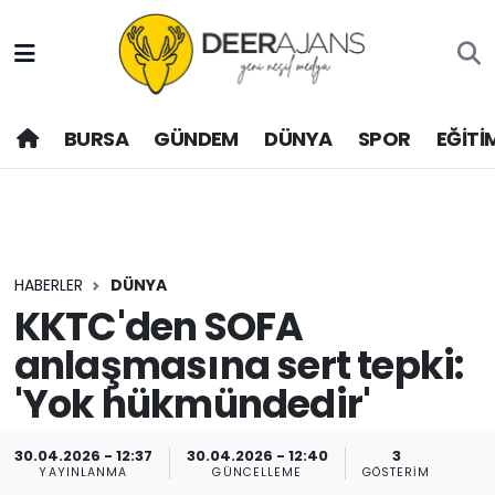
Hava Durumu
BURSA
GÜNDEM
DÜNYA
SPOR
EĞİTİ
Trafik Durumu
Puan Durumu ve Fikstür
Tüm Manşetler
HABERLER
DÜNYA
Son Dakika Haberleri
KKTC'den SOFA
anlaşmasına sert tepki:
Haber Arşivi
'Yok hükmündedir'
30.04.2026 - 12:37
30.04.2026 - 12:40
3
YAYINLANMA
GÜNCELLEME
GÖSTERIM