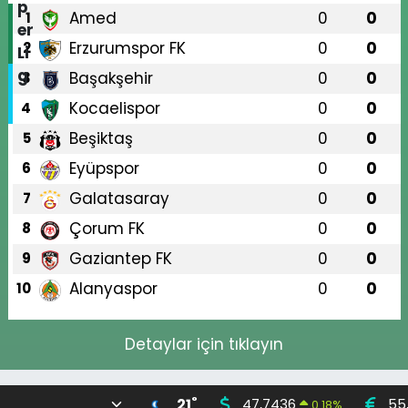
Amed
0
0
1
Erzurumspor FK
0
0
2
Başakşehir
0
0
3
Kocaelispor
0
0
4
Beşiktaş
0
0
5
Eyüpspor
0
0
6
Galatasaray
0
0
7
Çorum FK
0
0
8
Gaziantep FK
0
0
9
Alanyaspor
0
0
10
Detaylar için tıklayın
°
21
47,7436
55
0.18
%