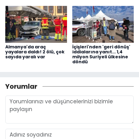
Almanya'da araç
İçişleri'nden 'geri dönüş'
yayalara daldı! 2 ölü, çok
iddialarına yanıt... 1,4
sayıda yaralı var
milyon Suriyeli ülkesine
döndü
Yorumlar