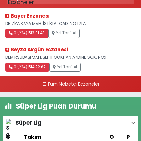
Bayer Eczanesi
DR.ZİYA KAYA MAH. İSTİKLAL CAD. NO:121 A
0 (224) 513 01 43
Yol Tarifi Al
Beyza Akgün Eczanesi
DEMİRSUBAŞI MAH. ŞEHİT GÖKHAN AYDINLI SOK. NO:1
0 (224) 514 72 62
Yol Tarifi Al
Tüm Nöbetçi Eczaneler
Süper Lig Puan Durumu
Süper Lig
#
Takım
O
P