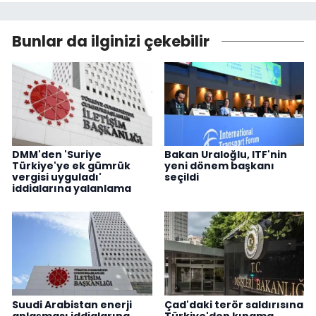
Bunlar da ilginizi çekebilir
DMM'den 'Suriye
Bakan Uraloğlu, ITF'nin
Türkiye'ye ek gümrük
yeni dönem başkanı
vergisi uyguladı'
seçildi
iddialarına yalanlama
Suudi Arabistan enerji
Çad'daki terör saldırısına
anlaşması iddialarına
Türkiye'den kınama