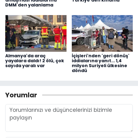
DMM'den yalanlama
Almanya'da araç
İçişleri'nden 'geri dönüş'
yayalara daldı! 2 ölü, çok
iddialarına yanıt... 1,4
sayıda yaralı var
milyon Suriyeli ülkesine
döndü
Yorumlar