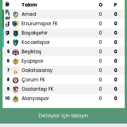
#
Takım
O
P
Amed
0
0
1
Erzurumspor FK
0
0
2
Başakşehir
0
0
3
Kocaelispor
0
0
4
Beşiktaş
0
0
5
Eyüpspor
0
0
6
Galatasaray
0
0
7
Çorum FK
0
0
8
Gaziantep FK
0
0
9
Alanyaspor
0
0
10
Detaylar için tıklayın