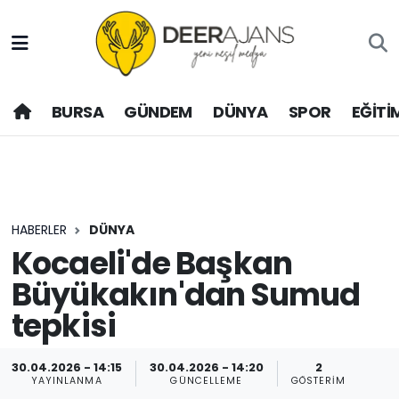
Hava Durumu
BURSA
GÜNDEM
DÜNYA
SPOR
EĞİTİ
Trafik Durumu
Puan Durumu ve Fikstür
Tüm Manşetler
HABERLER
DÜNYA
Son Dakika Haberleri
Kocaeli'de Başkan
Büyükakın'dan Sumud
Haber Arşivi
tepkisi
30.04.2026 - 14:15
30.04.2026 - 14:20
2
YAYINLANMA
GÜNCELLEME
GÖSTERIM