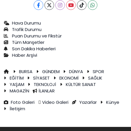
Hava Durumu
Trafik Durumu
Puan Durumu ve Fikstür
Tüm Manşetler
Son Dakika Haberleri
Haber Arşivi
BURSA
GÜNDEM
DÜNYA
SPOR
EĞİTİM
SİYASET
EKONOMİ
SAĞLIK
YAŞAM
TEKNOLOJİ
KÜLTÜR SANAT
MAGAZİN
İLANLAR
Foto Galeri
Video Galeri
Yazarlar
Künye
İletişim