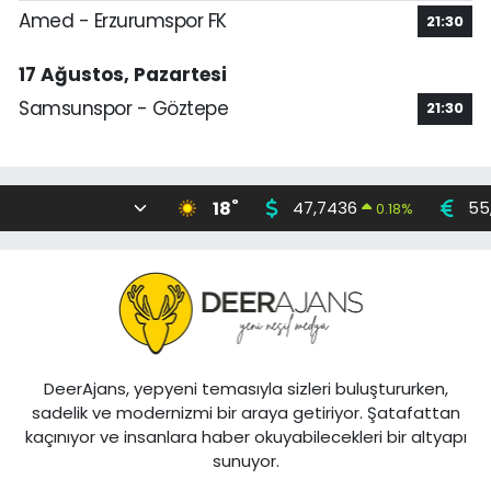
Amed - Erzurumspor FK
21:30
17 Ağustos, Pazartesi
Samsunspor - Göztepe
21:30
°
18
47,7436
55
0.18
%
DeerAjans, yepyeni temasıyla sizleri buluştururken,
sadelik ve modernizmi bir araya getiriyor. Şatafattan
kaçınıyor ve insanlara haber okuyabilecekleri bir altyapı
sunuyor.