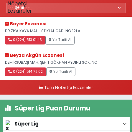
Bayer Eczanesi
DR.ZİYA KAYA MAH. İSTİKLAL CAD. NO:121 A
0 (224) 513 01 43
Yol Tarifi Al
Beyza Akgün Eczanesi
DEMİRSUBAŞI MAH. ŞEHİT GÖKHAN AYDINLI SOK. NO:1
0 (224) 514 72 62
Yol Tarifi Al
Tüm Nöbetçi Eczaneler
Süper Lig Puan Durumu
Süper Lig