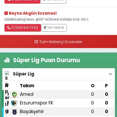
Beyza Akgün Eczanesi
DEMİRSUBAŞI MAH. ŞEHİT GÖKHAN AYDINLI SOK. NO:1
0 (224) 514 72 62
Yol Tarifi Al
Tüm Nöbetçi Eczaneler
Süper Lig Puan Durumu
Süper Lig
#
Takım
O
P
Amed
0
0
1
Erzurumspor FK
0
0
2
Başakşehir
0
0
3