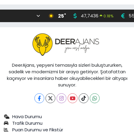
°
25
47,7436
55
0.18
%
DeerAjans, yepyeni temasıyla sizleri buluştururken,
sadelik ve modernizmi bir araya getiriyor. Şatafattan
kaçınıyor ve insanlara haber okuyabilecekleri bir altyapı
sunuyor.
Hava Durumu
Trafik Durumu
Puan Durumu ve Fikstür