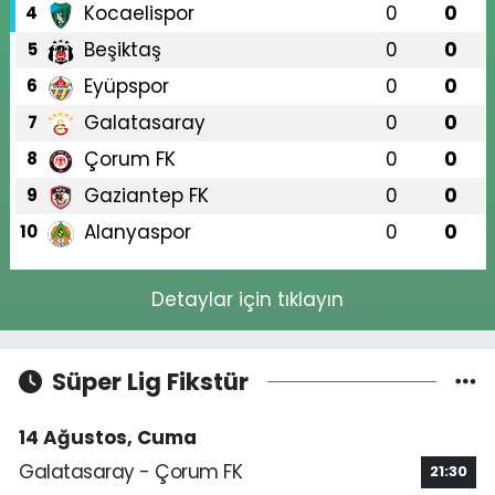
Kocaelispor
0
0
4
Beşiktaş
0
0
5
Eyüpspor
0
0
6
Galatasaray
0
0
7
Çorum FK
0
0
8
Gaziantep FK
0
0
9
Alanyaspor
0
0
10
Detaylar için tıklayın
Süper Lig Fikstür
14 Ağustos, Cuma
Galatasaray - Çorum FK
21:30