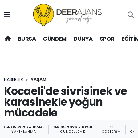
Hava Durumu
BURSA
GÜNDEM
DÜNYA
SPOR
EĞİTİ
Trafik Durumu
Puan Durumu ve Fikstür
Tüm Manşetler
HABERLER
YAŞAM
Son Dakika Haberleri
Kocaeli'de sivrisinek ve
karasinekle yoğun
Haber Arşivi
mücadele
04.05.2026 - 10:40
04.05.2026 - 10:50
3
YAYINLANMA
GÜNCELLEME
GÖSTERIM
OKU