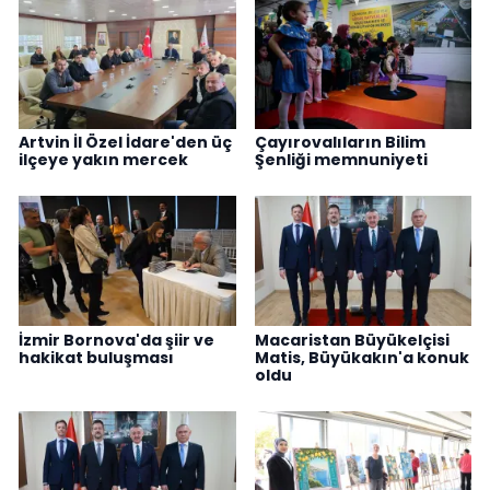
Artvin İl Özel İdare'den üç
Çayırovalıların Bilim
ilçeye yakın mercek
Şenliği memnuniyeti
İzmir Bornova'da şiir ve
Macaristan Büyükelçisi
hakikat buluşması
Matis, Büyükakın'a konuk
oldu