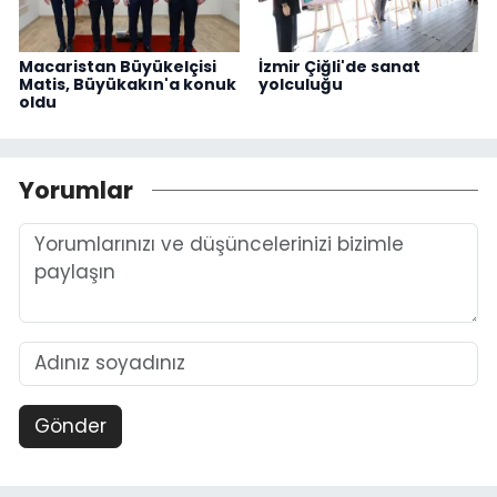
Macaristan Büyükelçisi
İzmir Çiğli'de sanat
Matis, Büyükakın'a konuk
yolculuğu
oldu
Yorumlar
Gönder