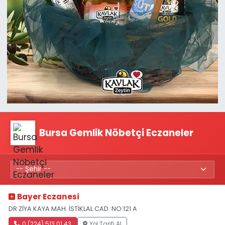
Bursa Gemlik Nöbetçi Eczaneler
Bayer Eczanesi
DR.ZİYA KAYA MAH. İSTİKLAL CAD. NO:121 A
0 (224) 513 01 43
Yol Tarifi Al