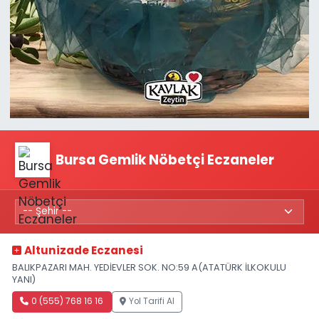
Bursa Gemlik Nöbetçi Eczaneler
Altunizade Eczanesi
BALIKPAZARI MAH. YEDİEVLER SOK. NO:59 A(ATATÜRK İLKOKULU
YANI)
0 (555) 768 16 16
Yol Tarifi Al