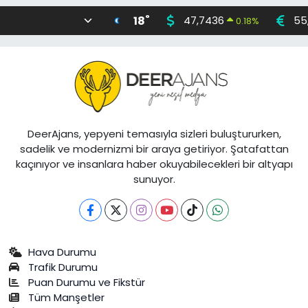
°
18
47,7436
55
0.18
%
DeerAjans, yepyeni temasıyla sizleri buluştururken,
sadelik ve modernizmi bir araya getiriyor. Şatafattan
kaçınıyor ve insanlara haber okuyabilecekleri bir altyapı
sunuyor.
Hava Durumu
Trafik Durumu
Puan Durumu ve Fikstür
Tüm Manşetler