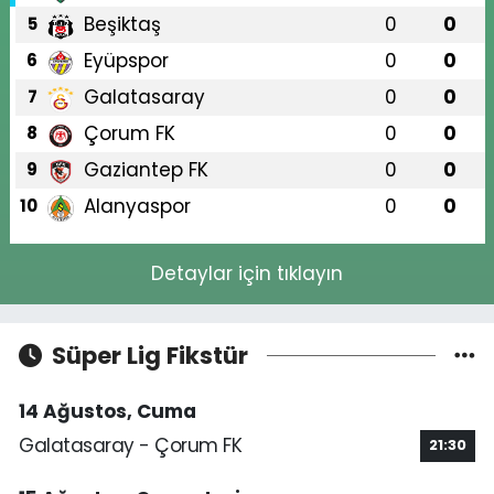
Beşiktaş
0
0
5
Eyüpspor
0
0
6
Galatasaray
0
0
7
Çorum FK
0
0
8
Gaziantep FK
0
0
9
Alanyaspor
0
0
10
Detaylar için tıklayın
Süper Lig Fikstür
14 Ağustos, Cuma
Galatasaray - Çorum FK
21:30