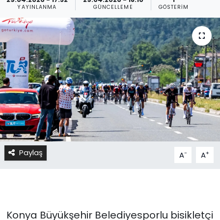
YAYINLANMA
GÜNCELLEME
GÖSTERIM
Paylaş
-
+
A
A
Konya Büyükşehir Belediyesporlu bisikletçi