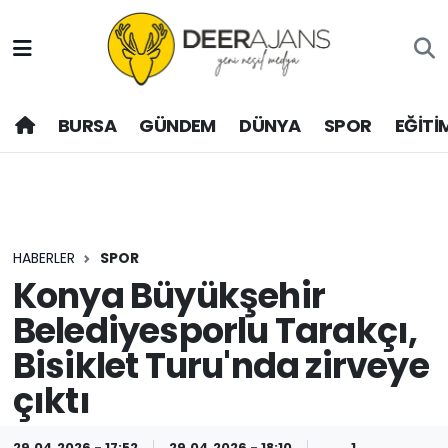
Hava Durumu
BURSA
GÜNDEM
DÜNYA
SPOR
EĞİTİ
Trafik Durumu
Puan Durumu ve Fikstür
Tüm Manşetler
HABERLER
SPOR
Son Dakika Haberleri
Konya Büyükşehir
Belediyesporlu Tarakçı,
Haber Arşivi
Bisiklet Turu'nda zirveye
çıktı
29.04.2026 - 17:52
29.04.2026 - 18:10
1