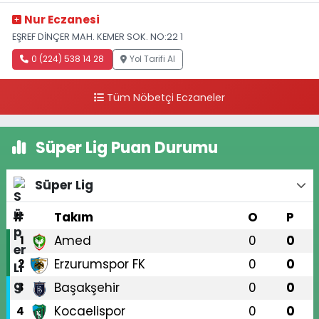
Nur Eczanesi
EŞREF DİNÇER MAH. KEMER SOK. NO:22 1
0 (224) 538 14 28
Yol Tarifi Al
Tüm Nöbetçi Eczaneler
Süper Lig Puan Durumu
Süper Lig
#
Takım
O
P
Amed
0
0
1
Erzurumspor FK
0
0
2
Başakşehir
0
0
3
Kocaelispor
0
0
4