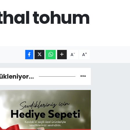
İthal tohum
-
+
A
A
ükleniyor...