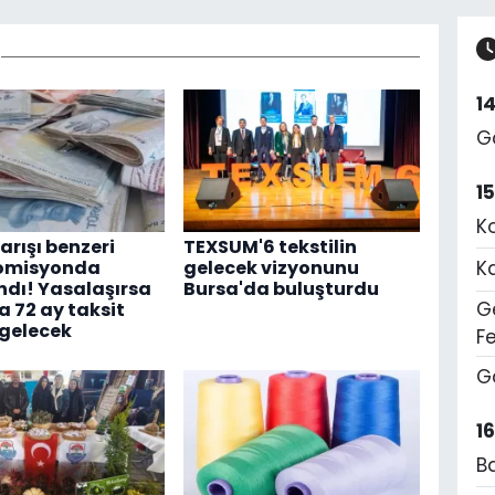
1
G
1
K
arışı benzeri
TEXSUM'6 tekstilin
komisyonda
gelecek vizyonunu
K
dı! Yasalaşırsa
Bursa'da buluşturdu
Ge
a 72 ay taksit
gelecek
F
G
1
B