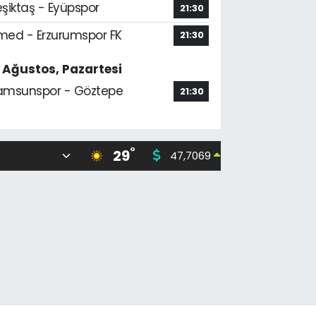
şiktaş - Eyüpspor
21:30
med - Erzurumspor FK
21:30
7 Ağustos, Pazartesi
amsunspor - Göztepe
21:30
°
29
47,7069
55,02
0.17
%