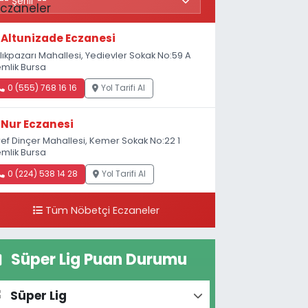
Altunizade Eczanesi
lıkpazarı Mahallesi, Yedievler Sokak No:59 A
mlik Bursa
0 (555) 768 16 16
Yol Tarifi Al
Nur Eczanesi
ref Dinçer Mahallesi, Kemer Sokak No:22 1
mlik Bursa
0 (224) 538 14 28
Yol Tarifi Al
Tüm Nöbetçi Eczaneler
Süper Lig Puan Durumu
Süper Lig