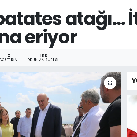
atates atağı... 
a eriyor
2
1 DK
GÖSTERIM
OKUNMA SÜRESI
Y