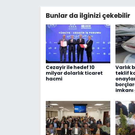
Bunlar da ilginizi çekebilir
Cezayir ile hedef 10
Varlık b
milyar dolarlık ticaret
teklif 
hacmi
onaylan
borçlar
imkanı 