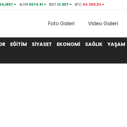
64,1897
ALTIN
6574.81
BİST
13.887
BTC
64.360,53
Foto Galeri
Video Galeri
OR
EĞİTİM
SİYASET
EKONOMİ
SAĞLIK
YAŞAM