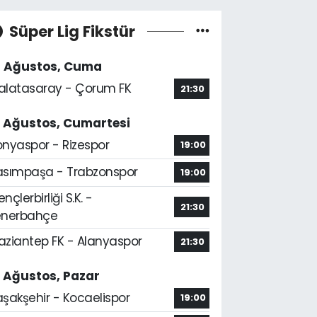
Süper Lig Fikstür
4 Ağustos, Cuma
alatasaray - Çorum FK
21:30
5 Ağustos, Cumartesi
onyaspor - Rizespor
19:00
asımpaşa - Trabzonspor
19:00
nçlerbirliği S.K. -
21:30
enerbahçe
aziantep FK - Alanyaspor
21:30
6 Ağustos, Pazar
aşakşehir - Kocaelispor
19:00