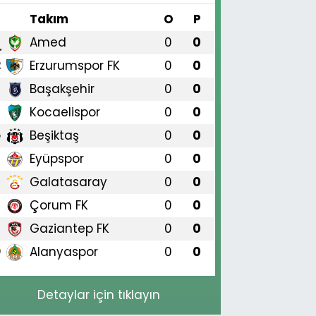
#
Takım
O
P
Amed
0
0
1
Erzurumspor FK
0
0
2
Başakşehir
0
0
3
Kocaelispor
0
0
4
Beşiktaş
0
0
5
Eyüpspor
0
0
6
Galatasaray
0
0
7
Çorum FK
0
0
8
Gaziantep FK
0
0
9
Alanyaspor
0
0
0
Detaylar için tıklayın