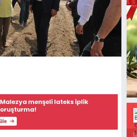
 Malezya menşeli lateks iplik
 soruşturma!
tüle