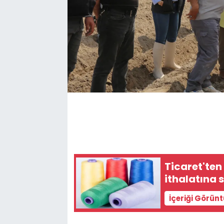
Ticaret'ten
ithalatına
İçeriği Görün