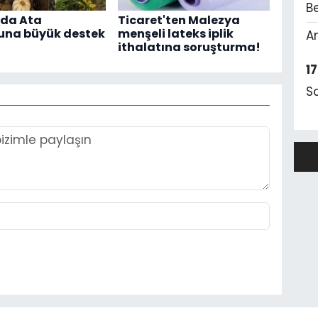
Be
'da Ata
Ticaret'ten Malezya
na büyük destek
menşeli lateks iplik
A
ithalatına soruşturma!
1
S