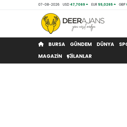
07-08-2026
USD
47,7069
EUR
55,0265
GBP
Hava Durumu
Trafik Durumu
BURSA
GÜNDEM
DÜNYA
SP
Puan Durumu ve Fikstür
MAGAZİN
İLANLAR
Tüm Manşetler
Son Dakika Haberleri
Haber Arşivi