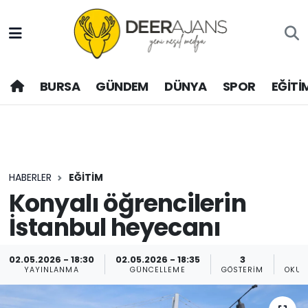
Hava Durumu
BURSA
GÜNDEM
DÜNYA
SPOR
EĞİTİ
Trafik Durumu
Puan Durumu ve Fikstür
Tüm Manşetler
HABERLER
EĞİTİM
Son Dakika Haberleri
Konyalı öğrencilerin
İstanbul heyecanı
Haber Arşivi
02.05.2026 - 18:30
02.05.2026 - 18:35
3
YAYINLANMA
GÜNCELLEME
GÖSTERIM
OKUN