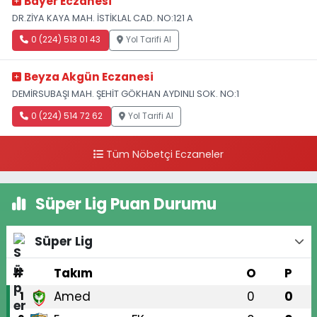
Bayer Eczanesi
DR.ZİYA KAYA MAH. İSTİKLAL CAD. NO:121 A
0 (224) 513 01 43
Yol Tarifi Al
Beyza Akgün Eczanesi
DEMİRSUBAŞI MAH. ŞEHİT GÖKHAN AYDINLI SOK. NO:1
0 (224) 514 72 62
Yol Tarifi Al
Tüm Nöbetçi Eczaneler
Süper Lig Puan Durumu
Süper Lig
#
Takım
O
P
Amed
0
0
1