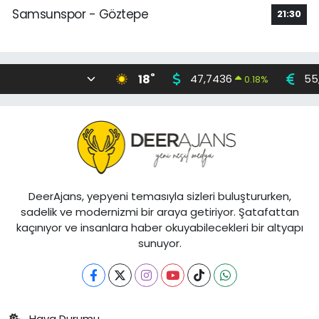
Samsunspor - Göztepe
21:30
°
18
47,7436
55
0.18
%
DeerAjans, yepyeni temasıyla sizleri buluştururken,
sadelik ve modernizmi bir araya getiriyor. Şatafattan
kaçınıyor ve insanlara haber okuyabilecekleri bir altyapı
sunuyor.
Hava Durumu