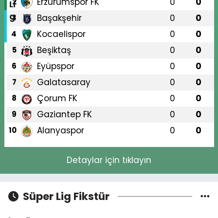
Erzurumspor FK
0
0
2
Başakşehir
0
0
3
Kocaelispor
0
0
4
Beşiktaş
0
0
5
Eyüpspor
0
0
6
Galatasaray
0
0
7
Çorum FK
0
0
8
Gaziantep FK
0
0
9
Alanyaspor
0
0
10
Detaylar için tıklayın
Süper Lig Fikstür