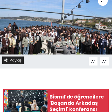
Paylaş
-
+
A
A
Bismil'de öğrencilere
'Başarıda Arkadaş
Seçimi' konferansı