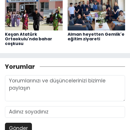
Keşan Atatürk
Alman heyetten Gemlik'e
Ortaokulu'nda bahar
eğitim ziyareti
coşkusu
Yorumlar
Gönder