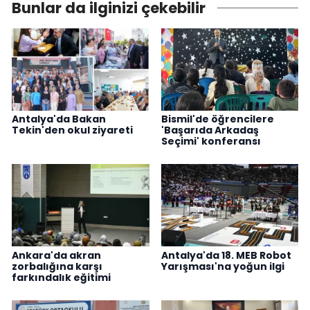
Bunlar da ilginizi çekebilir
Antalya'da Bakan
Bismil'de öğrencilere
Tekin'den okul ziyareti
'Başarıda Arkadaş
Seçimi' konferansı
Ankara'da akran
Antalya'da 18. MEB Robot
zorbalığına karşı
Yarışması'na yoğun ilgi
farkındalık eğitimi