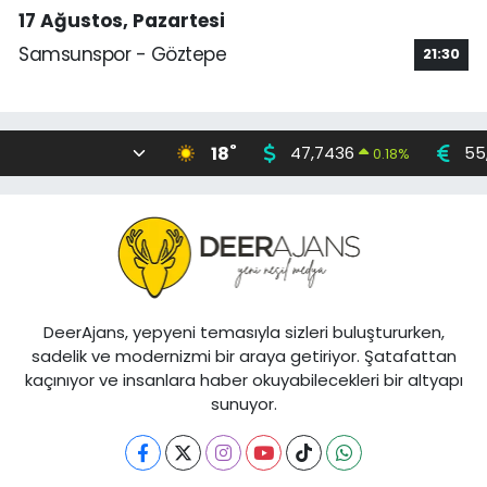
17 Ağustos, Pazartesi
Samsunspor - Göztepe
21:30
°
18
47,7436
55
0.18
%
DeerAjans, yepyeni temasıyla sizleri buluştururken,
sadelik ve modernizmi bir araya getiriyor. Şatafattan
kaçınıyor ve insanlara haber okuyabilecekleri bir altyapı
sunuyor.