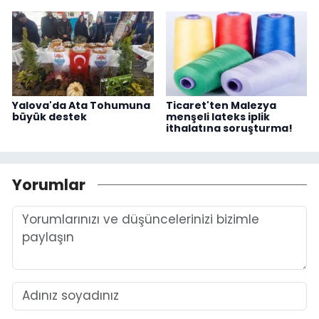
Yalova'da Ata Tohumuna
Ticaret'ten Malezya
büyük destek
menşeli lateks iplik
ithalatına soruşturma!
Yorumlar