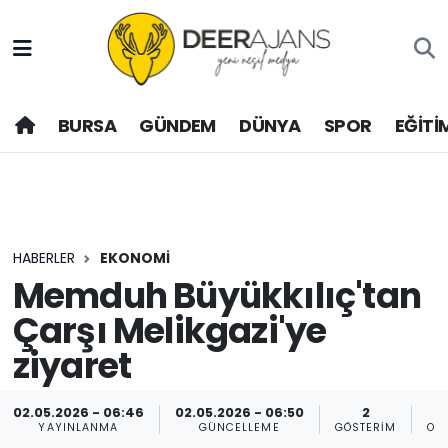
Hava Durumu
BURSA
GÜNDEM
DÜNYA
SPOR
EĞİTİ
Trafik Durumu
Puan Durumu ve Fikstür
Tüm Manşetler
HABERLER
EKONOMİ
Son Dakika Haberleri
Memduh Büyükkılıç'tan
Çarşı Melikgazi'ye
Haber Arşivi
ziyaret
02.05.2026 - 06:46
02.05.2026 - 06:50
2
YAYINLANMA
GÜNCELLEME
GÖSTERIM
OK