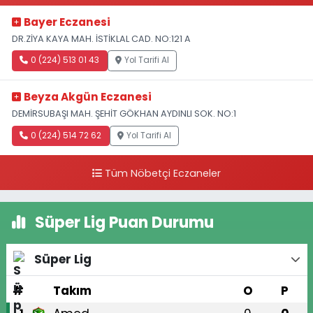
Bayer Eczanesi
DR.ZİYA KAYA MAH. İSTİKLAL CAD. NO:121 A
0 (224) 513 01 43
Yol Tarifi Al
Beyza Akgün Eczanesi
DEMİRSUBAŞI MAH. ŞEHİT GÖKHAN AYDINLI SOK. NO:1
0 (224) 514 72 62
Yol Tarifi Al
Tüm Nöbetçi Eczaneler
Süper Lig Puan Durumu
Süper Lig
#
Takım
O
P