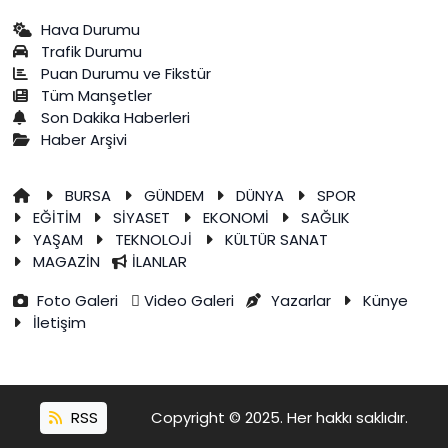
Hava Durumu
Trafik Durumu
Puan Durumu ve Fikstür
Tüm Manşetler
Son Dakika Haberleri
Haber Arşivi
BURSA
GÜNDEM
DÜNYA
SPOR
EĞİTİM
SİYASET
EKONOMİ
SAĞLIK
YAŞAM
TEKNOLOJİ
KÜLTÜR SANAT
MAGAZİN
İLANLAR
Foto Galeri
Video Galeri
Yazarlar
Künye
İletişim
RSS
Copyright © 2025. Her hakkı saklıdır.