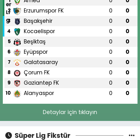
Amed
0
0
1
Erzurumspor FK
0
0
2
Başakşehir
0
0
3
Kocaelispor
0
0
4
Beşiktaş
0
0
5
Eyüpspor
0
0
6
Galatasaray
0
0
7
Çorum FK
0
0
8
Gaziantep FK
0
0
9
Alanyaspor
0
0
10
Detaylar için tıklayın
Süper Lig Fikstür