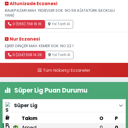
Altunizade Eczanesi
BALIKPAZARI MAH. YEDİEVLER SOK. NO:59 A(ATATÜRK İLKOKULU
YANI)
0 (555) 768 16 16
Yol Tarifi Al
Nur Eczanesi
EŞREF DİNÇER MAH. KEMER SOK. NO:22 1
0 (224) 538 14 28
Yol Tarifi Al
Tüm Nöbetçi Eczaneler
Süper Lig Puan Durumu
Süper Lig
#
Takım
O
P
Amed
0
0
1