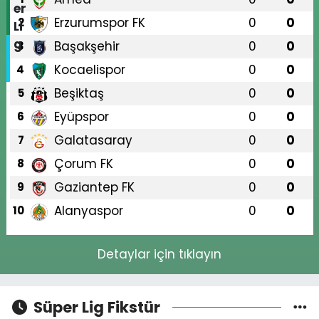
Erzurumspor FK
0
0
2
Başakşehir
0
0
3
Kocaelispor
0
0
4
Beşiktaş
0
0
5
Eyüpspor
0
0
6
Galatasaray
0
0
7
Çorum FK
0
0
8
Gaziantep FK
0
0
9
Alanyaspor
0
0
10
Detaylar için tıklayın
Süper Lig Fikstür