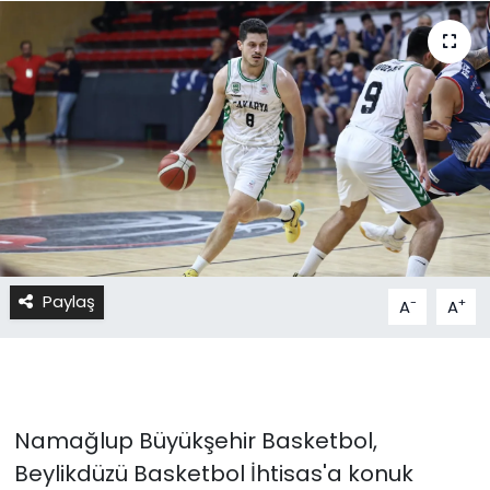
Paylaş
-
+
A
A
Namağlup Büyükşehir Basketbol,
Beylikdüzü Basketbol İhtisas'a konuk