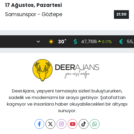
17 Ağustos, Pazartesi
Samsunspor - Göztepe
21:30
°
30
47,7106
55,
0.17
%
DeerAjans, yepyeni temasıyla sizleri buluştururken,
sadelik ve modernizmi bir araya getiriyor. Şatafattan
kaçınıyor ve insanlara haber okuyabilecekleri bir altyapı
sunuyor.