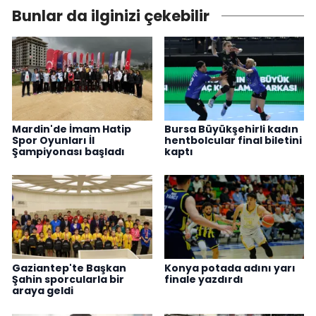
Bunlar da ilginizi çekebilir
Mardin'de İmam Hatip
Bursa Büyükşehirli kadın
Spor Oyunları İl
hentbolcular final biletini
Şampiyonası başladı
kaptı
Gaziantep'te Başkan
Konya potada adını yarı
Şahin sporcularla bir
finale yazdırdı
araya geldi