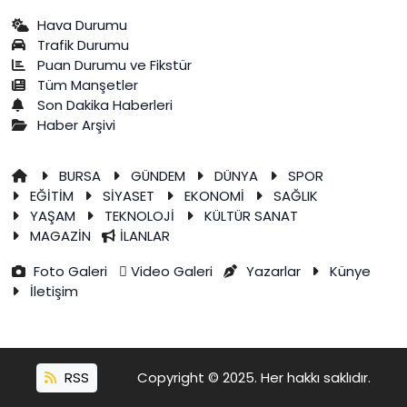
Hava Durumu
Trafik Durumu
Puan Durumu ve Fikstür
Tüm Manşetler
Son Dakika Haberleri
Haber Arşivi
BURSA
GÜNDEM
DÜNYA
SPOR
EĞİTİM
SİYASET
EKONOMİ
SAĞLIK
YAŞAM
TEKNOLOJİ
KÜLTÜR SANAT
MAGAZİN
İLANLAR
Foto Galeri
Video Galeri
Yazarlar
Künye
İletişim
RSS
Copyright © 2025. Her hakkı saklıdır.