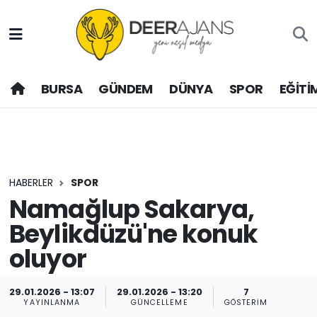
Hava Durumu
BURSA
GÜNDEM
DÜNYA
SPOR
EĞİTİ
Trafik Durumu
Puan Durumu ve Fikstür
Tüm Manşetler
HABERLER
SPOR
Son Dakika Haberleri
Namağlup Sakarya,
Beylikdüzü'ne konuk
Haber Arşivi
oluyor
29.01.2026 - 13:07
29.01.2026 - 13:20
7
YAYINLANMA
GÜNCELLEME
GÖSTERIM