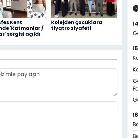
Efes Kent
Kolejden çocuklara
1
'nde 'Katmanlar /
tiyatro ziyafeti
G
r' sergisi açıldı
1
K
K
Ge
F
G
1
B
Be