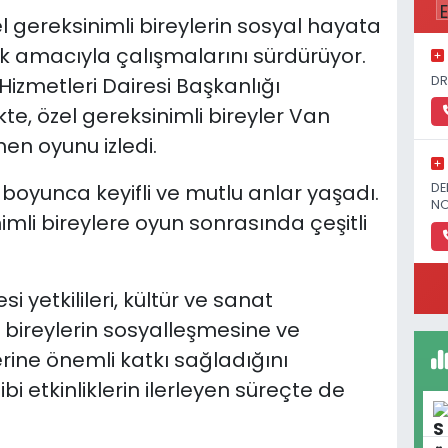
l gereksinimli bireylerin sosyal hayata
k amacıyla çalışmalarını sürdürüyor.
DR
izmetleri Dairesi Başkanlığı
te, özel gereksinimli bireyler Van
en oyunu izledi.
n boyunca keyifli ve mutlu anlar yaşadı.
DE
NO
mli bireylere oyun sonrasında çeşitli
si yetkilileri, kültür ve sanat
li bireylerin sosyalleşmesine ve
erine önemli katkı sağladığını
bi etkinliklerin ilerleyen süreçte de