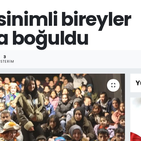
inimli bireyler
a boğuldu
3
STERIM
Y