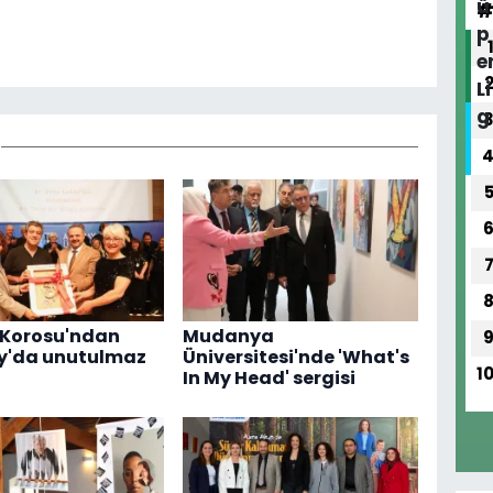
 Korosu'ndan
Mudanya
y'da unutulmaz
Üniversitesi'nde 'What's
1
In My Head' sergisi