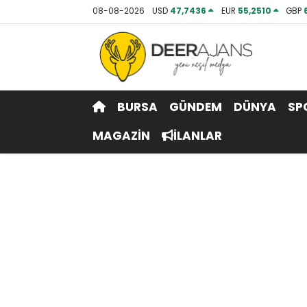
08-08-2026
USD
47,7436
EUR
55,2510
GBP
Hava Durumu
Trafik Durumu
BURSA
GÜNDEM
DÜNYA
SP
Puan Durumu ve Fikstür
MAGAZİN
İLANLAR
Tüm Manşetler
Son Dakika Haberleri
Haber Arşivi