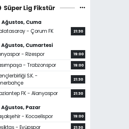
Süper Lig Fikstür
4 Ağustos, Cuma
alatasaray - Çorum FK
21:30
5 Ağustos, Cumartesi
onyaspor - Rizespor
19:00
asımpaşa - Trabzonspor
19:00
nçlerbirliği S.K. -
21:30
enerbahçe
aziantep FK - Alanyaspor
21:30
6 Ağustos, Pazar
aşakşehir - Kocaelispor
19:00
şiktaş - Eyüpspor
21:30