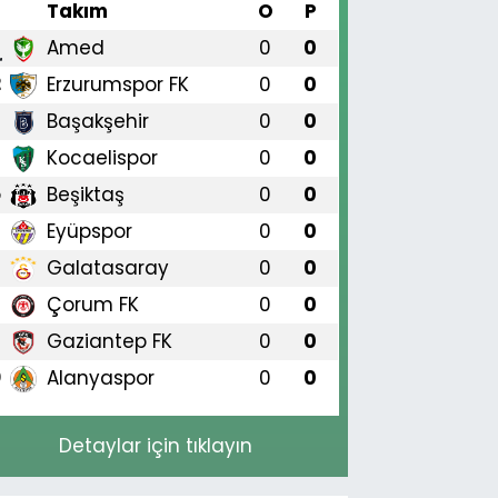
#
Takım
O
P
Amed
0
0
1
Erzurumspor FK
0
0
2
Başakşehir
0
0
3
Kocaelispor
0
0
4
Beşiktaş
0
0
5
Eyüpspor
0
0
6
Galatasaray
0
0
7
Çorum FK
0
0
8
Gaziantep FK
0
0
9
Alanyaspor
0
0
0
Detaylar için tıklayın