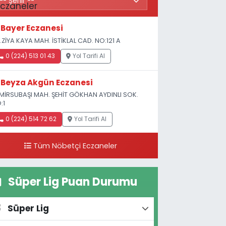
Bayer Eczanesi
.ZİYA KAYA MAH. İSTİKLAL CAD. NO:121 A
0 (224) 513 01 43
Yol Tarifi Al
Beyza Akgün Eczanesi
MİRSUBAŞI MAH. ŞEHİT GÖKHAN AYDINLI SOK.
:1
0 (224) 514 72 62
Yol Tarifi Al
Tüm Nöbetçi Eczaneler
Süper Lig Puan Durumu
Süper Lig