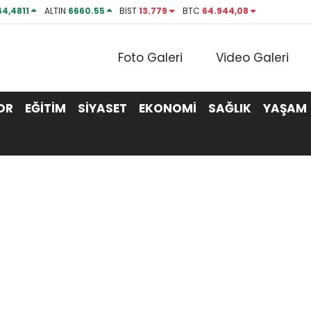
64,4811
ALTIN
6660.55
BİST
13.779
BTC
64.944,08
Foto Galeri
Video Galeri
OR
EĞİTİM
SİYASET
EKONOMİ
SAĞLIK
YAŞAM