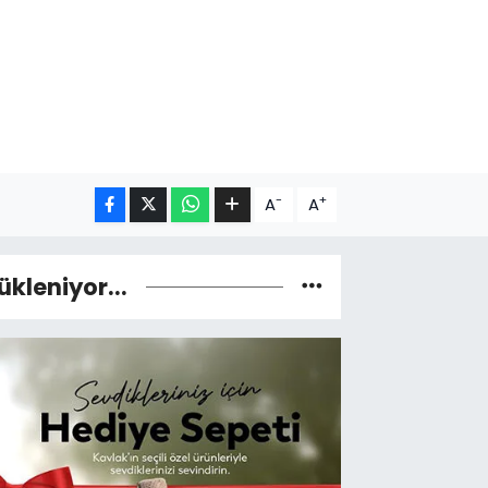
-
+
A
A
ükleniyor...