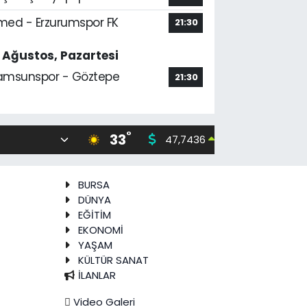
med - Erzurumspor FK
21:30
7 Ağustos, Pazartesi
amsunspor - Göztepe
21:30
°
33
47,7436
55,251
0.18
%
BURSA
DÜNYA
EĞİTİM
EKONOMİ
YAŞAM
KÜLTÜR SANAT
İLANLAR
Video Galeri