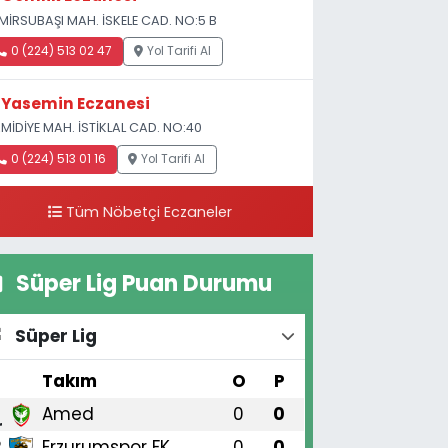
MİRSUBAŞI MAH. İSKELE CAD. NO:5 B
0 (224) 513 02 47
Yol Tarifi Al
Yasemin Eczanesi
MİDİYE MAH. İSTİKLAL CAD. NO:40
0 (224) 513 01 16
Yol Tarifi Al
Tüm Nöbetçi Eczaneler
Süper Lig Puan Durumu
Süper Lig
#
Takım
O
P
Amed
0
0
1
Erzurumspor FK
0
0
2