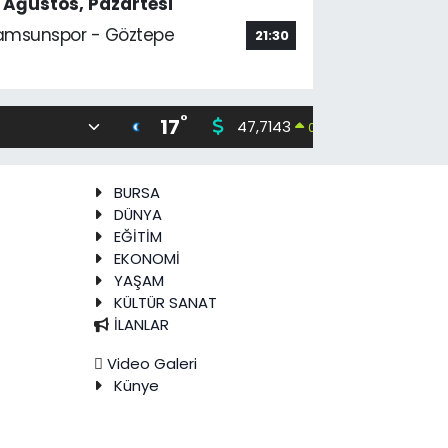
7 Ağustos, Pazartesi
amsunspor - Göztepe
21:30
°
17
47,7143
55,0317
0.16
%
BURSA
DÜNYA
EĞİTİM
EKONOMİ
YAŞAM
KÜLTÜR SANAT
İLANLAR
Video Galeri
Künye