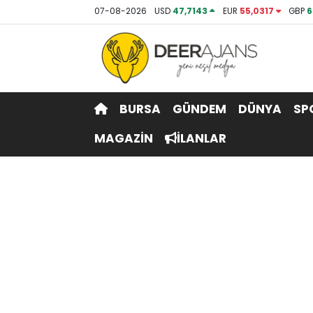
07-08-2026
USD
47,7143
EUR
55,0317
GBP
6
Hava Durumu
Trafik Durumu
BURSA
GÜNDEM
DÜNYA
SP
Puan Durumu ve Fikstür
MAGAZİN
İLANLAR
Tüm Manşetler
Son Dakika Haberleri
Haber Arşivi