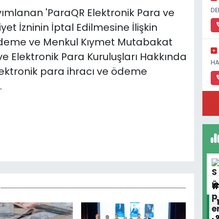
DE
ımlanan 'ParaQR Elektronik Para ve
et İzninin İptal Edilmesine İlişkin
lı Ödeme ve Menkul Kıymet Mutabakat
ve Elektronik Para Kuruluşları Hakkında
HA
ktronik para ihracı ve ödeme
.