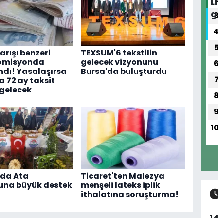
arışı benzeri
TEXSUM'6 tekstilin
komisyonda
gelecek vizyonunu
dı! Yasalaşırsa
Bursa'da buluşturdu
a 72 ay taksit
gelecek
1
'da Ata
Ticaret'ten Malezya
na büyük destek
menşeli lateks iplik
ithalatına soruşturma!