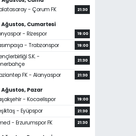
4 Ağustos, Cuma
alatasaray - Çorum FK
21:30
5 Ağustos, Cumartesi
onyaspor - Rizespor
19:00
asımpaşa - Trabzonspor
19:00
nçlerbirliği S.K. -
21:30
enerbahçe
aziantep FK - Alanyaspor
21:30
6 Ağustos, Pazar
aşakşehir - Kocaelispor
19:00
şiktaş - Eyüpspor
21:30
med - Erzurumspor FK
21:30