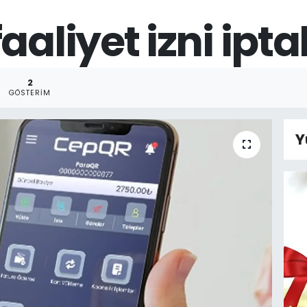
aliyet izni iptal
2
GÖSTERIM
Y