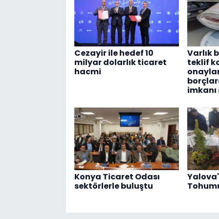
Cezayir ile hedef 10
Varlık b
milyar dolarlık ticaret
teklif 
hacmi
onaylan
borçlar
imkanı 
Konya Ticaret Odası
Yalova
sektörlerle buluştu
Tohumu