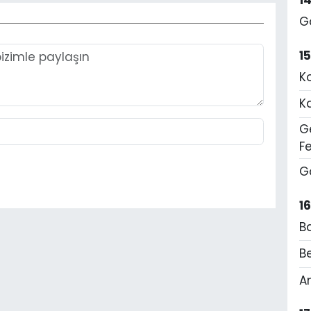
1
G
1
K
K
Ge
F
G
1
B
Be
A