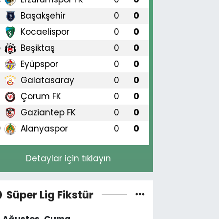
Başakşehir
0
0
3
Kocaelispor
0
0
4
Beşiktaş
0
0
5
Eyüpspor
0
0
6
Galatasaray
0
0
7
Çorum FK
0
0
8
Gaziantep FK
0
0
9
Alanyaspor
0
0
0
Detaylar için tıklayın
Süper Lig Fikstür