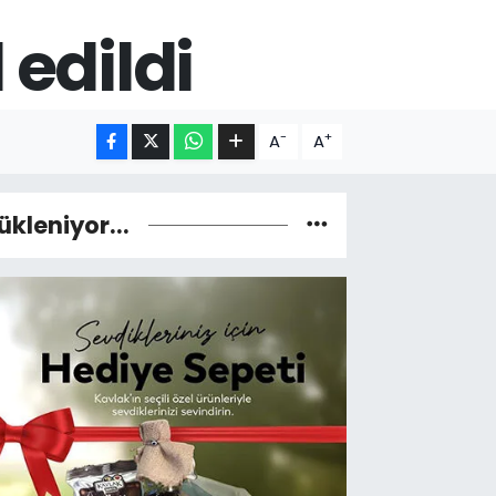
 edildi
-
+
A
A
ükleniyor...