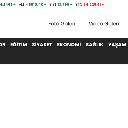
4,2463
ALTIN
6510.40
BİST
13.799
BTC
64.225,61
Foto Galeri
Video Galeri
OR
EĞİTİM
SİYASET
EKONOMİ
SAĞLIK
YAŞAM