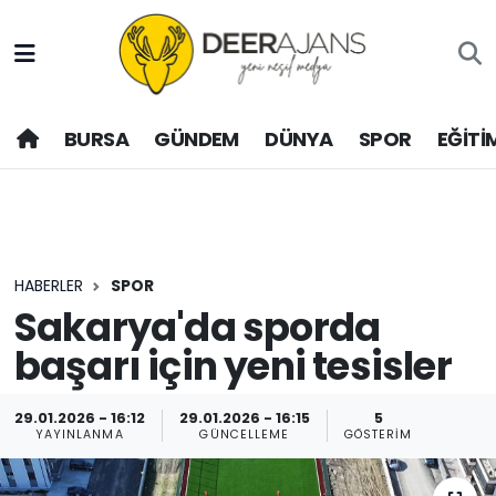
Hava Durumu
BURSA
GÜNDEM
DÜNYA
SPOR
EĞİTİ
Trafik Durumu
Puan Durumu ve Fikstür
Tüm Manşetler
HABERLER
SPOR
Son Dakika Haberleri
Sakarya'da sporda
başarı için yeni tesisler
Haber Arşivi
29.01.2026 - 16:12
29.01.2026 - 16:15
5
YAYINLANMA
GÜNCELLEME
GÖSTERIM