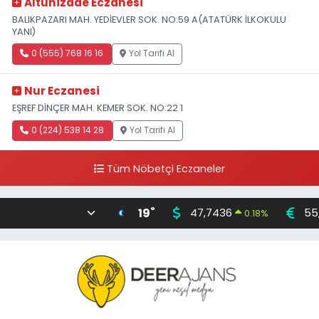
Altunizade Eczanesi
BALIKPAZARI MAH. YEDİEVLER SOK. NO:59 A(ATATÜRK İLKOKULU
YANI)
0 (555) 768 16 16
Yol Tarifi Al
Nur Eczanesi
EŞREF DİNÇER MAH. KEMER SOK. NO:22 1
0 (224) 538 14 28
Yol Tarifi Al
Tüm Nöbetçi Eczaneler
°
19
47,7436
55
0.18
%