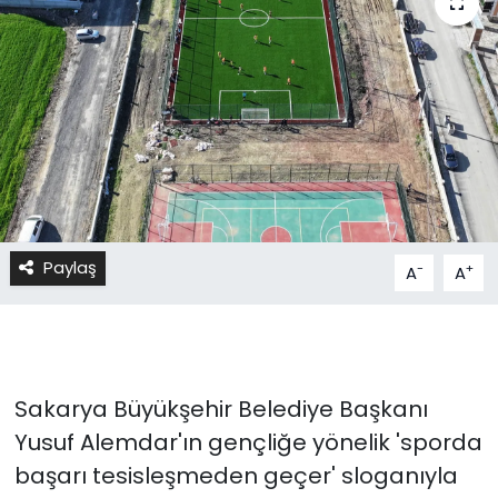
Paylaş
-
+
A
A
Sakarya Büyükşehir Belediye Başkanı
Yusuf Alemdar'ın gençliğe yönelik 'sporda
başarı tesisleşmeden geçer' sloganıyla