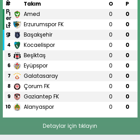
#
Takım
O
P
Amed
0
0
1
Erzurumspor FK
0
0
2
Başakşehir
0
0
3
Kocaelispor
0
0
4
Beşiktaş
0
0
5
Eyüpspor
0
0
6
Galatasaray
0
0
7
Çorum FK
0
0
8
Gaziantep FK
0
0
9
Alanyaspor
0
0
10
Detaylar için tıklayın