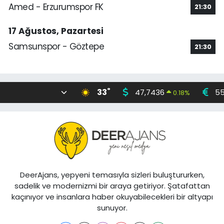
Amed - Erzurumspor FK
21:30
17 Ağustos, Pazartesi
Samsunspor - Göztepe
21:30
°
33
47,7436
55
0.18
%
DeerAjans, yepyeni temasıyla sizleri buluştururken,
sadelik ve modernizmi bir araya getiriyor. Şatafattan
kaçınıyor ve insanlara haber okuyabilecekleri bir altyapı
sunuyor.