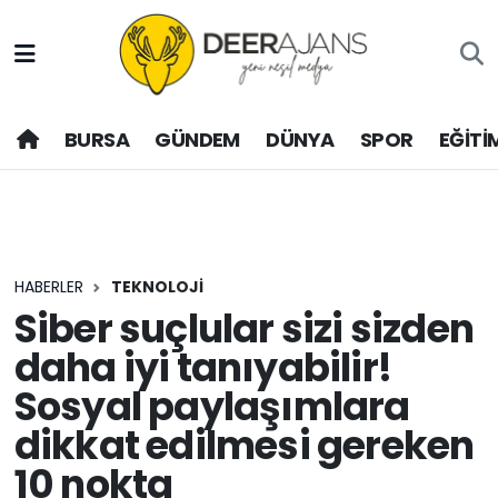
Hava Durumu
BURSA
GÜNDEM
DÜNYA
SPOR
EĞİTİ
Trafik Durumu
Puan Durumu ve Fikstür
Tüm Manşetler
HABERLER
TEKNOLOJİ
Son Dakika Haberleri
Siber suçlular sizi sizden
daha iyi tanıyabilir!
Haber Arşivi
Sosyal paylaşımlara
dikkat edilmesi gereken
10 nokta