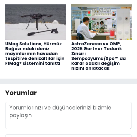
UMag Solutions, Hürmüz
AstraZeneca ve OMP,
Boğazı'ndaki deniz
2026 Gartner Tedarik
mayınlarının havadan
Zinciri
tespiti ve denizaltılar için
Sempozyumu/Xpo™'da
F1Mag® sistemini tanıttı
karar odaklı değişim
hızını anlatacak
Yorumlar