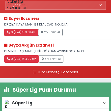
Bayer Eczanesi
DR.ZİYA KAYA MAH. İSTİKLAL CAD. NO:121 A
0 (224) 513 01 43
Yol Tarifi Al
Beyza Akgün Eczanesi
DEMİRSUBAŞI MAH. ŞEHİT GÖKHAN AYDINLI SOK. NO:1
0 (224) 514 72 62
Yol Tarifi Al
Tüm Nöbetçi Eczaneler
Süper Lig Puan Durumu
Süper Lig